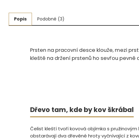
Měřidla, testry, váhy
Popis
Podobné (3)
Fasování a gravírování
Základní vybavení dílny
Tvarování
Prsten na pracovní desce klouže, mezi prs
kleště na držení prstenů ho sevřou pevně a
Navlékací nitě, struny, podložky
3D technologie
Smalty, UV barvy, patiny
Hodinářské potřeby
Dřevo tam, kde by kov škrábal
Lupy a mikroskopy
Čelist kleští tvoří kovová objímka s pružinov
obstarávají dva dřevěné hroty vyčnívající z kov