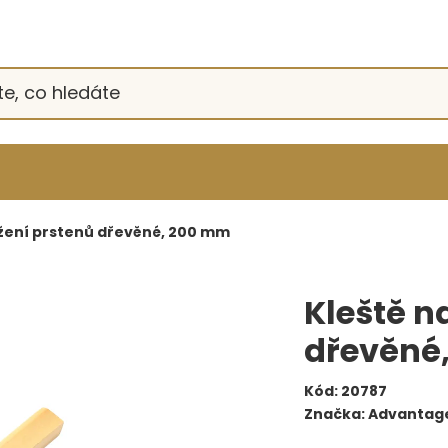
ržení prstenů dřevěné, 200 mm
Kleště n
dřevěné
Kód:
20787
Značka:
Advantage