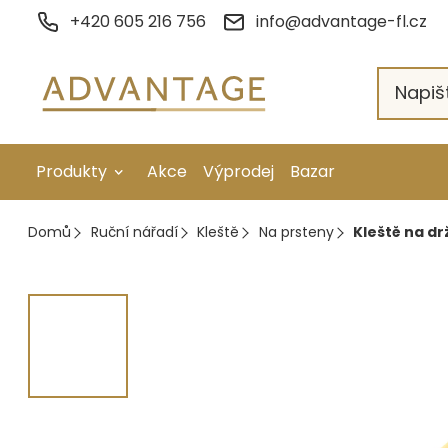
Přejít
+420 605 216 756
info@advantage-fl.cz
na
obsah
Produkty
Akce
Výprodej
Bazar
Galvanické pokovení
Domů
Ruční nářadí
Kleště
Na prsteny
Kleště na d
Náhradní díly
Stopkové rotační nástroje
Ruční nářadí
Strojní obrábění
Letování a svařování