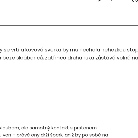
ty se vrtí a kovová svěrka by mu nechala nehezkou sto
 beze škrábanců, zatímco druhá ruka zůstává volná na pi
ým kloubem, ale samotný kontakt s prstenem
u ven – právě ony drží šperk, aniž by po sobě na