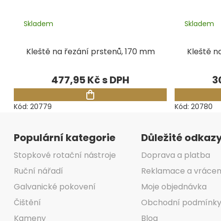
Skladem
Skladem
Kleště na řezání prstenů, 170 mm
Kleště n
477,95 Kč
3
Kód:
20779
Kód:
20780
Zápatí
Populární kategorie
Důležité odkaz
Stopkové rotační nástroje
Doprava a platba
Ruční nářadí
Reklamace a vrácen
Galvanické pokovení
Moje objednávka
Čištění
Obchodní podmínk
Kameny
Blog