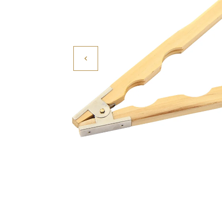
Povrchové úpravy
Kompresory a příslušenství
Čištění
Lití a tavení
Kameny
Motory, mikromotory, vrtačky
Literatura a DVD
Polotovary a komponenty
Drátování
Balení, prezentace a značení šperků