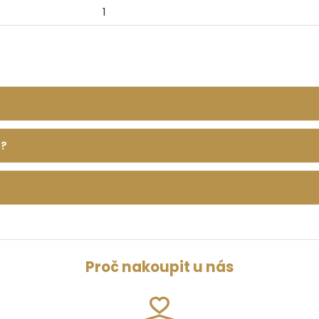
1
é?
Proč nakoupit u nás