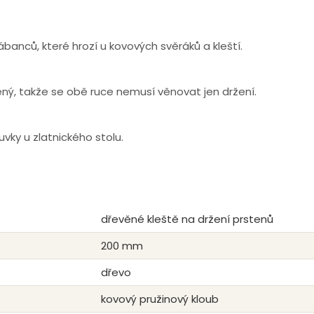
rábanců, které hrozí u kovových svěráků a kleští.
ený, takže se obě ruce nemusí věnovat jen držení.
uvky u zlatnického stolu.
dřevěné kleště na držení prstenů
200 mm
dřevo
kovový pružinový kloub