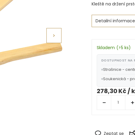
Kleště na držení pr
Detailní informace
Skladem
(
>5 ks
)
DOSTUPNOST NA
Strašnice - cent
Soukenická - p
278,30 Kč
/ 
Zeptat se