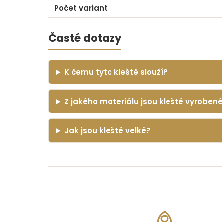
Počet variant
Časté dotazy
K čemu tyto kleště slouží?
Z jakého materiálu jsou kleště vyroben
Jak jsou kleště velké?