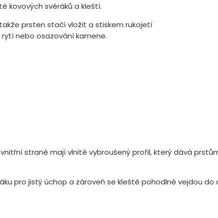
tě kovových svěráků a kleští.
 takže prsten stačí vložit a stiskem rukojetí
í, rytí nebo osazování kamene.
nitřní straně mají vlnitě vybroušený profil, který dává prst
ku pro jistý úchop a zároveň se kleště pohodlně vejdou do d