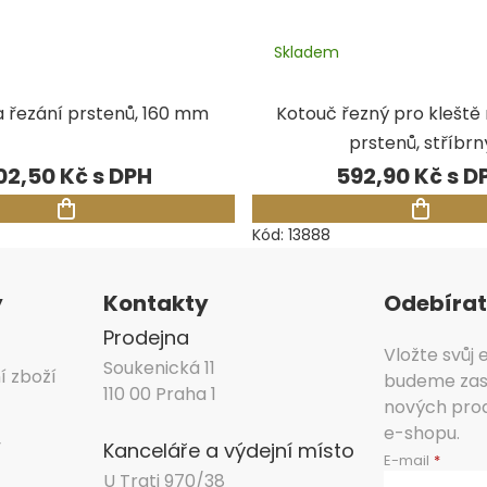
Skladem
a řezání prstenů, 160 mm
Kotouč řezný pro kleště 
prstenů, stříbrn
02,50 Kč
592,90 Kč
Kód:
13888
y
Kontakty
Odebírat
Prodejna
Vložte svůj
Soukenická 11
í zboží
budeme zasí
110 00 Praha 1
nových pro
e-shopu.
y
Kanceláře a výdejní místo
E-mail
U Trati 970/38