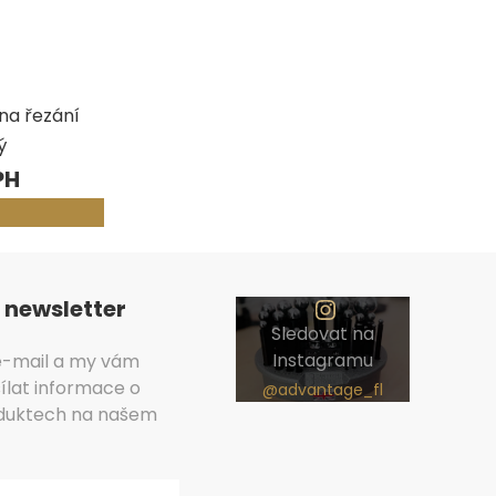
na řezání
ý
 newsletter
Sledovat na
Instagramu
 e-mail a my vám
lat informace o
duktech na našem