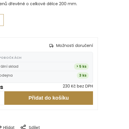
stenů dřevěné o celkové délce 200 mm.
Možnosti doručení
 POBOČKÁCH
rální sklad
> 5 ks
rodejna
3 ks
ks
230 Kč bez DPH
Přidat do košíku
Hlídat
Sdílet