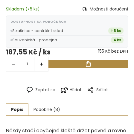
Skladem
(
>5 ks
)
Možnosti doručení
DOSTUPNOST NA POBOČKÁCH
Strašnice - centrální sklad
> 5 ks
Soukenická - prodejna
4 ks
187,55 Kč
/ ks
155 Kč bez DPH
Zeptat se
Hlídat
Sdílet
Popis
Podobné (8)
Někdy stačí obyčejné kleště držet pevně a rovně