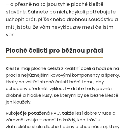
– a přesně na to jsou tyhle ploché kleště
stavěné.‍​‍​​​‌​​‌‌​‌‌​​​‌‌​‌​​​​‌​​​​‌‌​​‌ Sáhnete po nich, kdykoli potřebujete
uchopit drát, plíšek nebo drobnou součástku a
mít jistotu, že vám nevyklouzne mezi čelistmi
ven.
Ploché čelisti pro běžnou práci
Kleště mají ploché čelisti z kvalitní oceli a hodí se na
práci s nejrůznějšími kovovými komponenty a šperky.
Hroty na vnitřní straně čelistí brání tomu, aby
uchopený předmět vyklouzl – držíte tedy pevně i
drobné a hladké kusy, se kterými by se běžné kleště
jen kloužely.
Rukojeť je potažená PVC, takže leží dobře v ruce a
zároveň izoluje – ocení to každý, kdo tráví u
zlatnického stolu dlouhé hodiny a chce nástroj, který