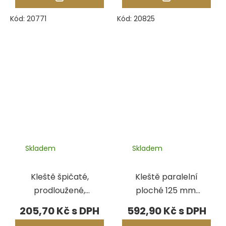
Kód:
20771
Kód:
20825
Skladem
Skladem
Kleště špičaté,
Kleště paralelní
prodloužené,
ploché 125 mm,
izolované, 150
vroubkované
205,70 Kč
592,90 Kč
mm
čelisti