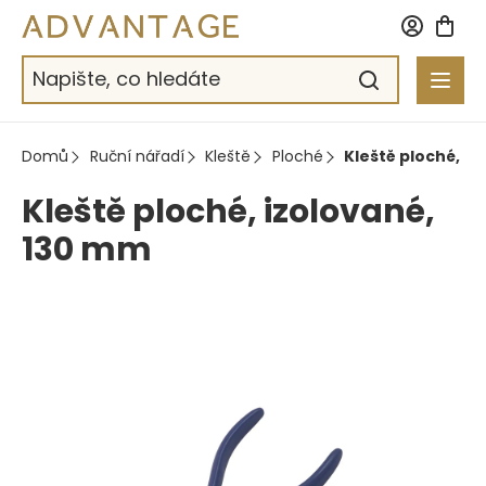
Přejít
na
obsah
Domů
Ruční nářadí
Kleště
Ploché
Kleště ploché, i
Kleště ploché, izolované,
130 mm