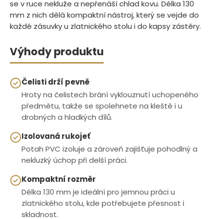
se v ruce nekluže a nepřenáší chlad kovu. Délka 130
mm z nich dělá kompaktní nástroj, který se vejde do
každé zásuvky u zlatnického stolu i do kapsy zástěry.
Výhody produktu
Čelisti drží pevně
Hroty na čelistech brání vyklouznutí uchopeného
předmětu, takže se spolehnete na kleště i u
drobných a hladkých dílů.
Izolovaná rukojeť
Potah PVC izoluje a zároveň zajišťuje pohodlný a
nekluzký úchop při delší práci.
Kompaktní rozměr
Délka 130 mm je ideální pro jemnou práci u
zlatnického stolu, kde potřebujete přesnost i
skladnost.