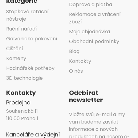
kategorie
Doprava a platba
Stopkové rotační
Reklamace a vrácení
nástroje
zboží
Ruční nářadí
Moje objednávka
Galvanické pokovení
Obchodní podmínky
Čištění
Blog
Kameny
Kontakty
Hodinářské potřeby
O nás
3D technologie
Kontakty
Odebírat
newsletter
Prodejna
Soukenická 11
Vložte svůj e-mail a my
110 00 Praha 1
vám budeme zasílat
informace o nových
Kanceláře a výdejní
produktech na našem e-