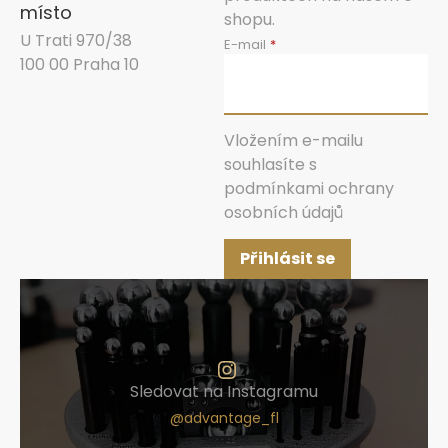
místo
shopu.
U Trati 970/38
E-mail
100 00 Praha 10
Vložením e-mailu
souhlasíte s
podmínkami ochrany
osobních údajů
Přihlásit se
Sledovat na Instagramu