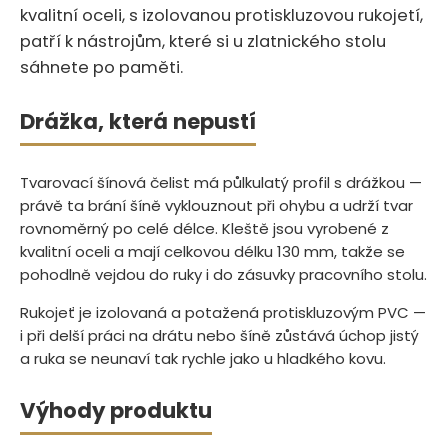
kvalitní oceli, s izolovanou protiskluzovou rukojetí,
patří k nástrojům, které si u zlatnického stolu
sáhnete po paměti.
Drážka, která nepustí
Tvarovací šínová čelist má půlkulatý profil s drážkou —
právě ta brání šíně vyklouznout při ohybu a udrží tvar
rovnoměrný po celé délce. Kleště jsou vyrobené z
kvalitní oceli a mají celkovou délku 130 mm, takže se
pohodlně vejdou do ruky i do zásuvky pracovního stolu.
Rukojeť je izolovaná a potažená protiskluzovým PVC —
i při delší práci na drátu nebo šíně zůstává úchop jistý
a ruka se neunaví tak rychle jako u hladkého kovu.
Výhody produktu