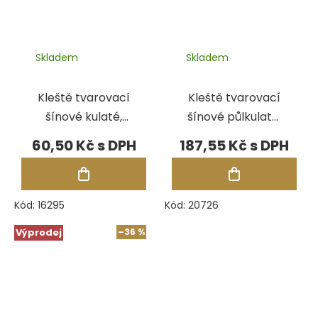
Skladem
Skladem
Kleště tvarovací
Kleště tvarovací
šínové kulaté,
šínové půlkulaté,
leštěné, 130 mm
izolované, 130
60,50 Kč
187,55 Kč
mm
Kód:
16295
Kód:
20726
Výprodej
–36 %