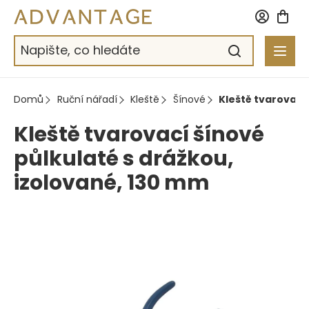
Přejít
na
obsah
Domů
Ruční nářadí
Kleště
Šínové
Kleště tvarovací
Kleště tvarovací šínové
půlkulaté s drážkou,
izolované, 130 mm