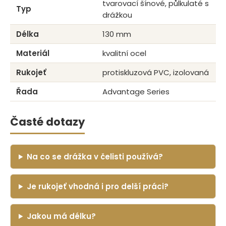
tvarovací šínové, půlkulaté s
Typ
drážkou
Délka
130 mm
Materiál
kvalitní ocel
Rukojeť
protiskluzová PVC, izolovaná
Řada
Advantage Series
Časté dotazy
Na co se drážka v čelisti používá?
Je rukojeť vhodná i pro delší práci?
Jakou má délku?