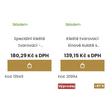
Skladem
Skladem
Speciální kleště
Kleště tvarovací
tvarovací -
šínové kulaté s
šínové,130 mm,
drážkou, 130 mm
180,29 Kč
139,15 Kč
C4
Kód:
13949
Kód:
20994
Výprodej
–67 %