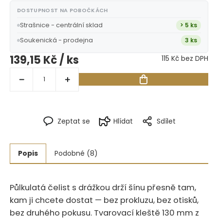
DOSTUPNOST NA POBOČKÁCH
Strašnice - centrální sklad
> 5 ks
Soukenická - prodejna
3 ks
139,15 Kč
/ ks
115 Kč bez DPH
Zeptat se
Hlídat
Sdílet
Popis
Podobné (8)
Půlkulatá čelist s drážkou drží šínu přesně tam,
kam ji chcete dostat — bez prokluzu, bez otisků,
bez druhého pokusu.‍​‍​​​​‌​​‌‌​‌‌‌‌‌​‌‌‌‌‌​‌‌‌​‌​​​​​ Tvarovací kleště 130 mm z