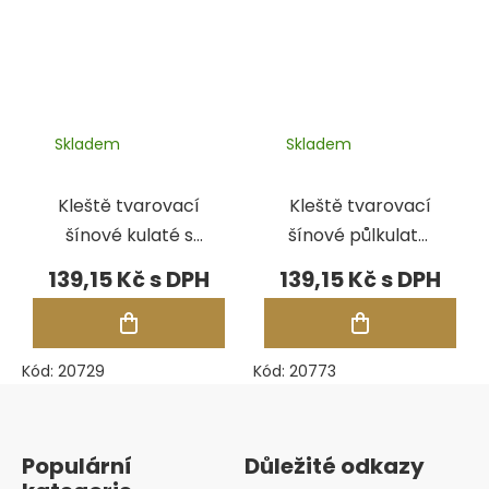
Skladem
Skladem
Kleště tvarovací
Kleště tvarovací
šínové kulaté s
šínové půlkulaté,
drážkou,
130 mm
139,15 Kč
139,15 Kč
izolované, 130
mm
Kód:
20729
Kód:
20773
Zápatí
Populární
Důležité odkazy