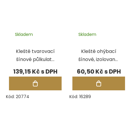
Skladem
Skladem
Kleště tvarovací
Kleště ohýbací
šínové půlkulaté
šínové, izolované,
s drážkou, 130
130 mm
139,15 Kč
60,50 Kč
mm
Kód:
20774
Kód:
16289