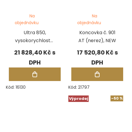
Na
Na
objednávku
objednávku
Ultra 850,
Koncovka č. 901
vysokorychlostní
AT (nerez), NEW
koncovka
21 828,40 Kč
17 520,80 Kč
Kód:
16130
Kód:
21797
Výprodej
–50 %