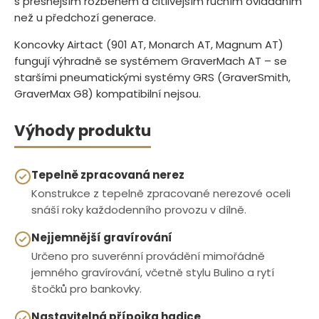
s přesnějším rozběhem a citlivějším ručním ovládáním
než u předchozí generace.
Koncovky Airtact (901 AT, Monarch AT, Magnum AT)
fungují výhradně se systémem GraverMach AT – se
staršími pneumatickými systémy GRS (GraverSmith,
GraverMax G8) kompatibilní nejsou.
Výhody produktu
Tepelně zpracovaná nerez
Konstrukce z tepelně zpracované nerezové oceli
snáší roky každodenního provozu v dílně.
Nejjemnější gravírování
Určeno pro suverénní provádění mimořádně
jemného gravírování, včetně stylu Bulino a rytí
štočků pro bankovky.
Nastavitelná přípojka hadice