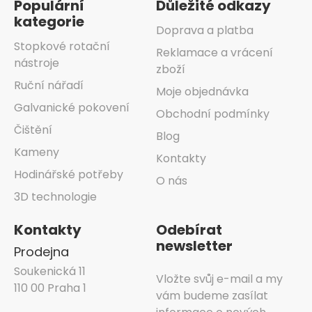
Populární
Důležité odkazy
kategorie
Doprava a platba
Stopkové rotační
Reklamace a vrácení
nástroje
zboží
Ruční nářadí
Moje objednávka
Galvanické pokovení
Obchodní podmínky
Čištění
Blog
Kameny
Kontakty
Hodinářské potřeby
O nás
3D technologie
Kontakty
Odebírat
newsletter
Prodejna
Soukenická 11
Vložte svůj e-mail a my
110 00 Praha 1
vám budeme zasílat