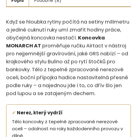
Popis
Podobné (8)
Když se hloubka rytiny počítá na setiny milimetru
a jediné cuknutí ruky umí zmařit hodiny práce,
obyčejná koncovka nestačí.
Koncovka
MONARCH AT
proměňuje ručku Airtact v nástroj
pro nejjemnější gravírování, jaké GRS nabízí – od
krajkového stylu Bulino až po rytí štočků pro
bankovky. Tělo z tepelně zpracované nerezové
oceli, boční přípojka hadice nastavitelná přesně
podle ruky – a najednou jde i to, co dřív šlo jen
pod lupou a se zatajeným dechem.
✓
Nerez, který vydrží
Tělo koncovky z tepelně zpracované nerezové
oceli – odolnost na roky každodenního provozu v
dílně.