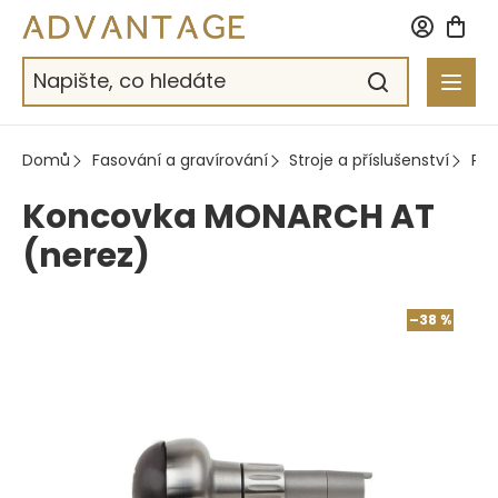
Přejít
na
obsah
Domů
Fasování a gravírování
Stroje a příslušenství
Pn
Koncovka MONARCH AT
(nerez)
–38 %