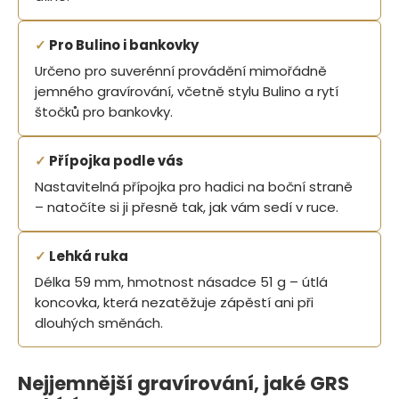
✓
Pro Bulino i bankovky
Určeno pro suverénní provádění mimořádně
jemného gravírování, včetně stylu Bulino a rytí
štočků pro bankovky.
✓
Přípojka podle vás
Nastavitelná přípojka pro hadici na boční straně
– natočíte si ji přesně tak, jak vám sedí v ruce.
✓
Lehká ruka
Délka 59 mm, hmotnost násadce 51 g – útlá
koncovka, která nezatěžuje zápěstí ani při
dlouhých směnách.
Nejjemnější gravírování, jaké GRS