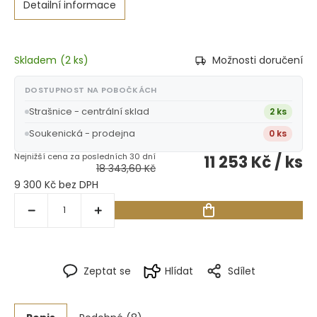
Detailní informace
Skladem
(
2 ks
)
Možnosti doručení
DOSTUPNOST NA POBOČKÁCH
Strašnice - centrální sklad
2 ks
Soukenická - prodejna
0 ks
11 253 Kč
/ ks
18 343,60 Kč
9 300 Kč bez DPH
Zeptat se
Hlídat
Sdílet