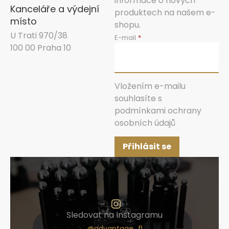
informace o nových
Kanceláře a výdejní
produktech na našem e-
místo
shopu.
U Trati 970/38
E-mail
100 00 Praha 10
Vložením e-mailu
souhlasíte s
podmínkami ochrany
osobních údajů
Přihlásit se
Sledovat na Instagramu