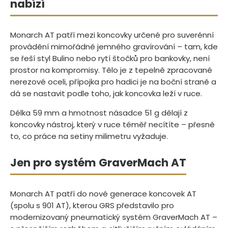
nabízí
Monarch AT patří mezi koncovky určené pro suverénní
provádění mimořádně jemného gravírování – tam, kde
se řeší styl Bulino nebo rytí štočků pro bankovky, není
prostor na kompromisy. Tělo je z tepelně zpracované
nerezové oceli, přípojka pro hadici je na boční straně a
dá se nastavit podle toho, jak koncovka leží v ruce.
Délka 59 mm a hmotnost násadce 51 g dělají z
koncovky nástroj, který v ruce téměř necítíte – přesně
to, co práce na setiny milimetru vyžaduje.
Jen pro systém GraverMach AT
Monarch AT patří do nové generace koncovek AT
(spolu s 901 AT), kterou GRS představilo pro
modernizovaný pneumatický systém GraverMach AT –