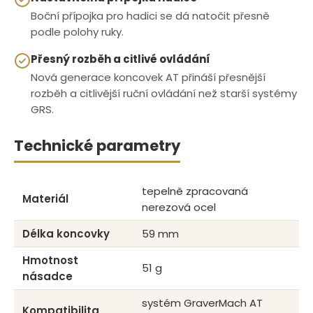
Boční přípojka pro hadici se dá natočit přesně
podle polohy ruky.
Přesný rozběh a citlivé ovládání
Nová generace koncovek AT přináší přesnější
rozběh a citlivější ruční ovládání než starší systémy
GRS.
Technické parametry
tepelně zpracovaná
Materiál
nerezová ocel
Délka koncovky
59 mm
Hmotnost
51 g
násadce
systém GraverMach AT
Kompatibilita