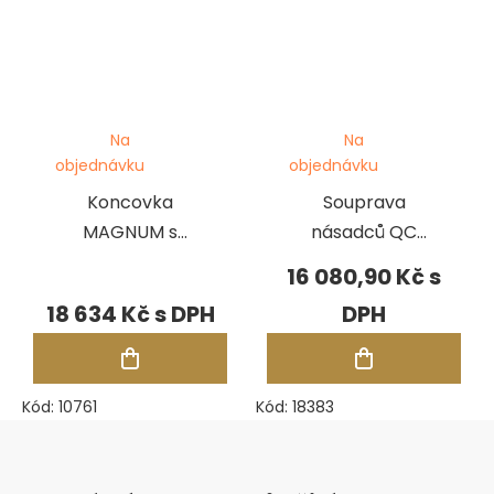
Na
Na
objednávku
objednávku
Koncovka
Souprava
MAGNUM s
násadců QC
oválnou rukojetí
Monarch
16 080,90 Kč
18 634 Kč
Kód:
10761
Kód:
18383
Zápatí