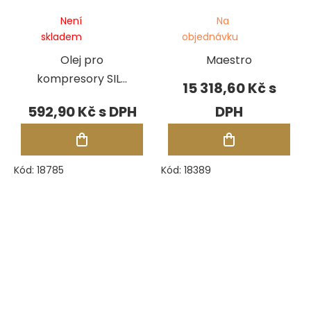
Není
Na
skladem
objednávku
Olej pro
Maestro
kompresory SIL-
15 318,60 Kč
EOL, bal. 0,5 l
592,90 Kč
Kód:
18785
Kód:
18389