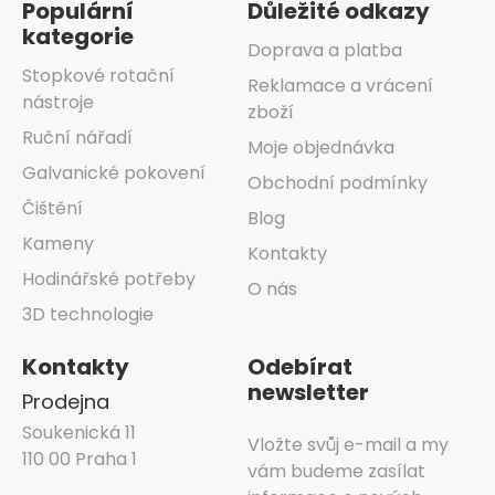
Populární
Důležité odkazy
kategorie
Doprava a platba
Stopkové rotační
Reklamace a vrácení
nástroje
zboží
Ruční nářadí
Moje objednávka
Galvanické pokovení
Obchodní podmínky
Čištění
Blog
Kameny
Kontakty
Hodinářské potřeby
O nás
3D technologie
Kontakty
Odebírat
newsletter
Prodejna
Soukenická 11
Vložte svůj e-mail a my
110 00 Praha 1
vám budeme zasílat