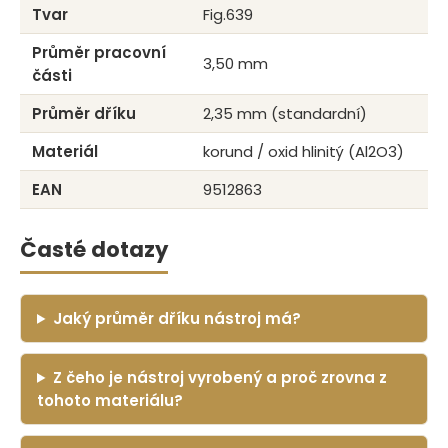
Tvar
Fig.639
Průměr pracovní
3,50 mm
části
Průměr dříku
2,35 mm (standardní)
Materiál
korund / oxid hlinitý (Al2O3)
EAN
9512863
Časté dotazy
Jaký průměr dříku nástroj má?
Z čeho je nástroj vyrobený a proč zrovna z
tohoto materiálu?