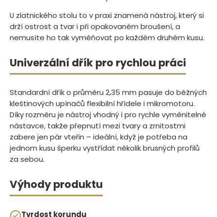
U zlatnického stolu to v praxi znamená nástroj, který si
drží ostrost a tvar i při opakovaném broušení, a
nemusíte ho tak vyměňovat po každém druhém kusu.
Univerzální dřík pro rychlou práci
Standardní dřík o průměru 2,35 mm pasuje do běžných
kleštinových upínačů flexibilní hřídele i mikromotoru.
Díky rozměru je nástroj vhodný i pro rychle vyměnitelné
nástavce, takže přepnutí mezi tvary a zrnitostmi
zabere jen pár vteřin – ideální, když je potřeba na
jednom kusu šperku vystřídat několik brusných profilů
za sebou.
Výhody produktu
Tvrdost korundu