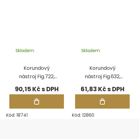
Skladem
Skladem
Korundový
Korundový
nástroj Fig.722,
nástroj Fig.632,
pr.16,00 mm
pr.6,50 mm
90,15 Kč
61,83 Kč
Kód:
18741
Kód:
12860
Zápatí