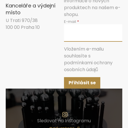
informace o nových
Kanceláře a výdejní
produktech na našem e-
místo
shopu.
U Trati 970/38
E-mail
100 00 Praha 10
Vložením e-mailu
souhlasíte s
podmínkami ochrany
osobních údajů
Přihlásit se
Sledovat na Instagramu