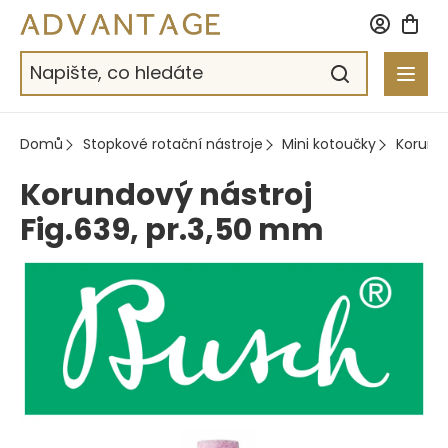
Přejít
na
obsah
Domů
Stopkové rotační nástroje
Mini kotoučky
Korund
Korundový nástroj
Fig.639, pr.3,50 mm