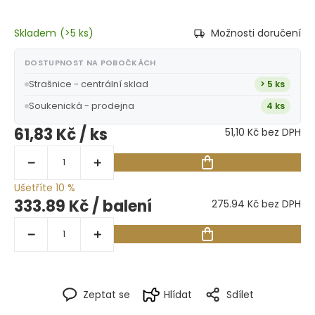
Skladem
(
>5 ks
)
Možnosti doručení
DOSTUPNOST NA POBOČKÁCH
Strašnice - centrální sklad
> 5 ks
Soukenická - prodejna
4 ks
61,83 Kč
/ ks
51,10 Kč bez DPH
Ušetříte 10 %
333.89 Kč
/ balení
275.94 Kč bez DPH
Zeptat se
Hlídat
Sdílet