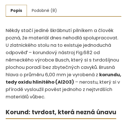
Popis
Podobné (8)
Někdy stačí jediné škrábnutí pilníkem a člověk
pozná, že materiál dnes nehodlá spolupracovat.‍​‍​‌‌‌​​‌​‌‌‌​‌​​‌​​​‌​​‌‌‌​​‌‌‌​‌
U zlatnického stolu na to existuje jednoduchá
odpověď – korundový nástroj Fig.682 od
německého výrobce Busch, který si s tvrdošíjnou
plochou poradí bez zbytečných cavyků. Brusná
hlava o průměru 6,00 mm je vyrobená z
korundu,
tedy oxidu hlinitého (Al2O3)
– nerostu, který si v
přírodě vysloužil pověst jednoho z nejtvrdších
materiálů vůbec.
Korund: tvrdost, která nezná únavu