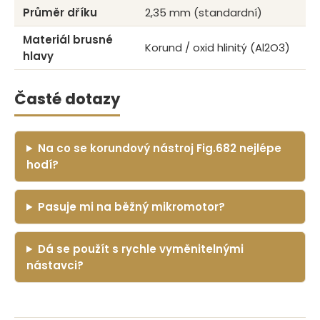
Průměr dříku
2,35 mm (standardní)
Materiál brusné
Korund / oxid hlinitý (Al2O3)
hlavy
Časté dotazy
Na co se korundový nástroj Fig.682 nejlépe
hodí?
Pasuje mi na běžný mikromotor?
Dá se použít s rychle vyměnitelnými
nástavci?