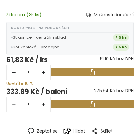
Skladem
(
>5 ks
)
Možnosti doručení
DOSTUPNOST NA POBOČKÁCH
Strašnice - centrální sklad
> 5 ks
Soukenická - prodejna
> 5 ks
61,83 Kč
/ ks
51,10 Kč bez DPH
Ušetříte 10 %
333.89 Kč
/ balení
275.94 Kč bez DPH
Zeptat se
Hlídat
Sdílet