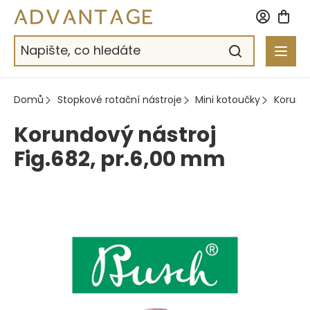
Přejít
na
obsah
Domů
Stopkové rotační nástroje
Mini kotoučky
Korund
Korundový nástroj
Fig.682, pr.6,00 mm