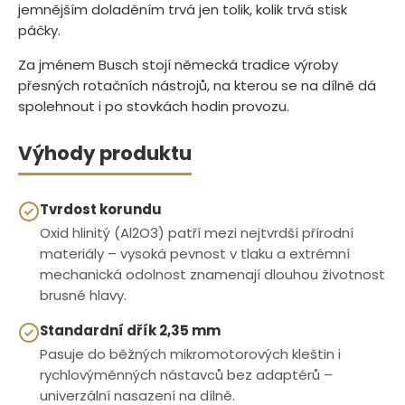
jemnějším doladěním trvá jen tolik, kolik trvá stisk
páčky.
Za jménem Busch stojí německá tradice výroby
přesných rotačních nástrojů, na kterou se na dílně dá
spolehnout i po stovkách hodin provozu.
Výhody produktu
Tvrdost korundu
Oxid hlinitý (Al2O3) patří mezi nejtvrdší přírodní
materiály – vysoká pevnost v tlaku a extrémní
mechanická odolnost znamenají dlouhou životnost
brusné hlavy.
Standardní dřík 2,35 mm
Pasuje do běžných mikromotorových kleštin i
rychlovýměnných nástavců bez adaptérů –
univerzální nasazení na dílně.