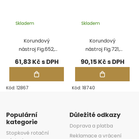
Skladem
Skladem
Korundový
Korundový
nástroj Fig.652,
nástroj Fig.721,
pr.3,30 mm
pr.12,50 mm
61,83 Kč
90,15 Kč
Kód:
12867
Kód:
18740
Zápatí
Populární
Důležité odkazy
kategorie
Doprava a platba
Stopkové rotační
Reklamace a vrácení