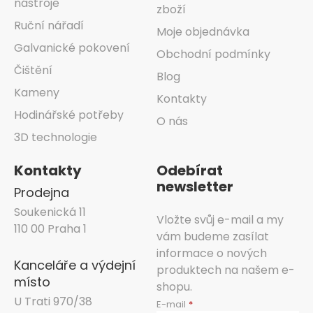
nástroje
zboží
Ruční nářadí
Moje objednávka
Galvanické pokovení
Obchodní podmínky
Čištění
Blog
Kameny
Kontakty
Hodinářské potřeby
O nás
3D technologie
Kontakty
Odebírat
newsletter
Prodejna
Soukenická 11
Vložte svůj e-mail a my
110 00 Praha 1
vám budeme zasílat
informace o nových
Kanceláře a výdejní
produktech na našem e-
místo
shopu.
U Trati 970/38
E-mail