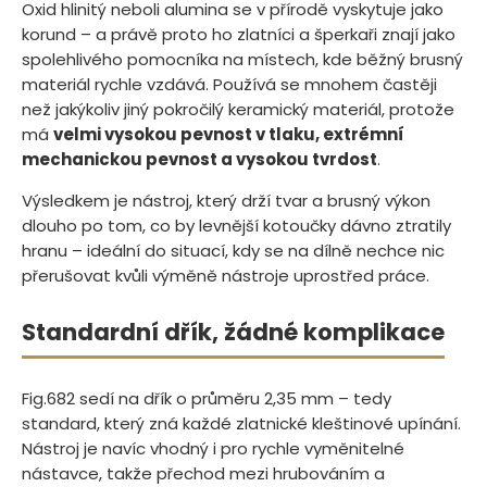
Oxid hlinitý neboli alumina se v přírodě vyskytuje jako
korund – a právě proto ho zlatníci a šperkaři znají jako
spolehlivého pomocníka na místech, kde běžný brusný
materiál rychle vzdává. Používá se mnohem častěji
než jakýkoliv jiný pokročilý keramický materiál, protože
má
velmi vysokou pevnost v tlaku, extrémní
mechanickou pevnost a vysokou tvrdost
.
Výsledkem je nástroj, který drží tvar a brusný výkon
dlouho po tom, co by levnější kotoučky dávno ztratily
hranu – ideální do situací, kdy se na dílně nechce nic
přerušovat kvůli výměně nástroje uprostřed práce.
Standardní dřík, žádné komplikace
Fig.682 sedí na dřík o průměru 2,35 mm – tedy
standard, který zná každé zlatnické kleštinové upínání.
Nástroj je navíc vhodný i pro rychle vyměnitelné
nástavce, takže přechod mezi hrubováním a