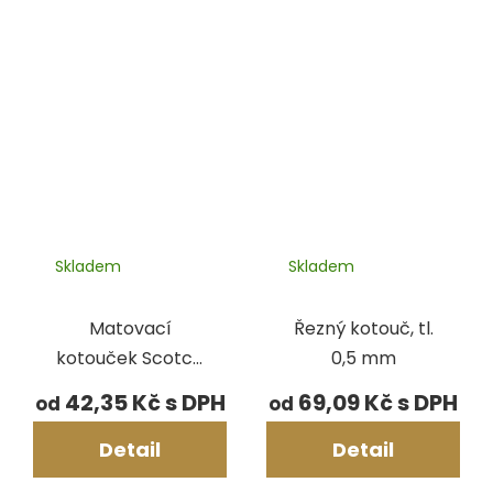
Skladem
Skladem
Matovací
Řezný kotouč, tl.
kotouček Scotch
0,5 mm
Brite
42,35 Kč
69,09 Kč
od
od
Detail
Detail