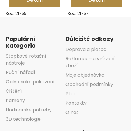
Kód:
21755
Kód:
21757
Zápatí
Populární
Důležité odkazy
kategorie
Doprava a platba
Stopkové rotační
Reklamace a vrácení
nástroje
zboží
Ruční nářadí
Moje objednávka
Galvanické pokovení
Obchodní podmínky
Čištění
Blog
Kameny
Kontakty
Hodinářské potřeby
O nás
3D technologie