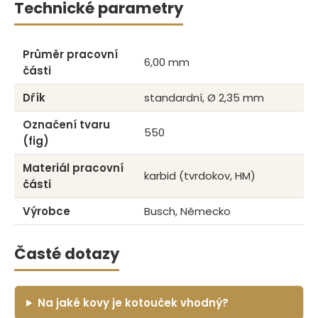
Technické parametry
Průměr pracovní
6,00 mm
části
Dřík
standardní, Ø 2,35 mm
Označení tvaru
550
(fig)
Materiál pracovní
karbid (tvrdokov, HM)
části
Výrobce
Busch, Německo
Časté dotazy
Na jaké kovy je kotouček vhodný?