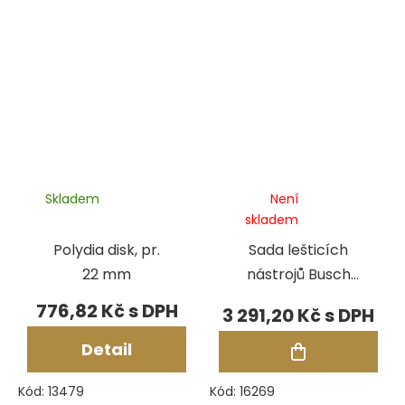
Skladem
Není
skladem
Polydia disk, pr.
Sada lešticích
22 mm
nástrojů Busch
5110
776,82 Kč
3 291,20 Kč
Detail
Kód:
13479
Kód:
16269