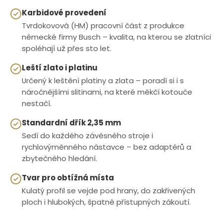
Karbidové provedení
Tvrdokovová (HM) pracovní část z produkce
německé firmy Busch – kvalita, na kterou se zlatníci
spoléhají už přes sto let.
Leští zlato i platinu
Určený k leštění platiny a zlata – poradí si i s
náročnějšími slitinami, na které měkčí kotouče
nestačí.
Standardní dřík 2,35 mm
Sedí do každého závěsného stroje i
rychlovýměnného nástavce – bez adaptérů a
zbytečného hledání.
Tvar pro obtížná místa
Kulatý profil se vejde pod hrany, do zakřivených
ploch i hlubokých, špatně přístupných zákoutí.