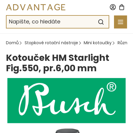
Přejít
na
obsah
Domů
Stopkové rotační nástroje
Mini kotoučky
Různé
Kotouček HM Starlight
Fig.550, pr.6,00 mm