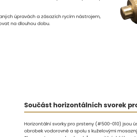
vaných úpravách a zásazích rycím nástrojem,
tovat na dlouhou dobu.
Součást horizontálních svorek pr
Horizontální svorky pro prsteny (#500-010) jsou 
obrobek vodorovně a spolu s kuželovými mosazný