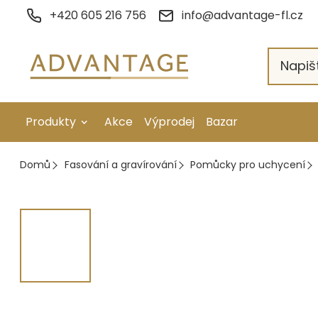
Přejít
+420 605 216 756
info@advantage-fl.cz
na
obsah
Produkty
Akce
Výprodej
Bazar
Galvanické pokovení
Domů
Fasování a gravírování
Pomůcky pro uchycení
Náhradní díly
Stopkové rotační nástroje
Ruční nářadí
Strojní obrábění
Letování a svařování