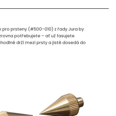
k pro prsteny (#500-010) z řady Jura by
 zrovna potřebujete – ať už fasujete
odlně drží mezi prsty a jistě dosedá do