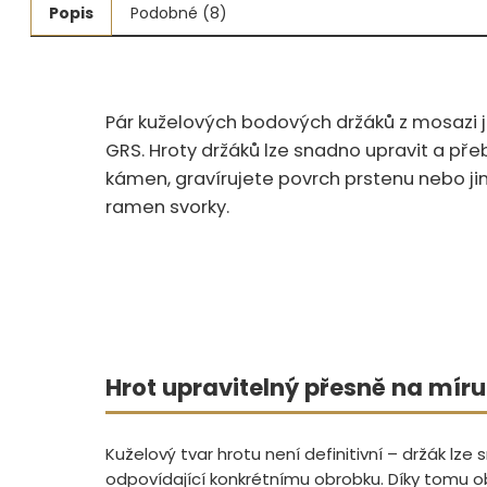
Popis
Podobné (8)
Měřidla, testry, váhy
Fasování a gravírování
Pár kuželových bodových držáků z mosazi j
Základní vybavení dílny
GRS. Hroty držáků lze snadno upravit a přeb
Tvarování
kámen, gravírujete povrch prstenu nebo ji
ramen svorky.
Navlékací nitě, struny, podložky
3D technologie
Smalty, UV barvy, patiny
Hodinářské potřeby
Hrot upravitelný přesně na mír
Lupy a mikroskopy
Kuželový tvar hrotu není definitivní – držák lze
odpovídající konkrétnímu obrobku. Díky tomu o