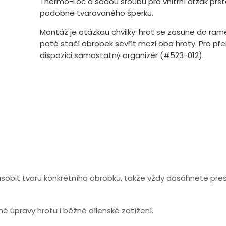
Thermo-Loc a sadou šroubů pro vnitřní držák prst
podobně tvarovaného šperku.
Montáž je otázkou chvilky: hrot se zasune do ra
poté stačí obrobek sevřít mezi oba hroty. Pro pře
dispozici samostatný organizér (#523-012).
působit tvaru konkrétního obrobku, takže vždy dosáhnete pře
 úpravy hrotu i běžné dílenské zatížení.