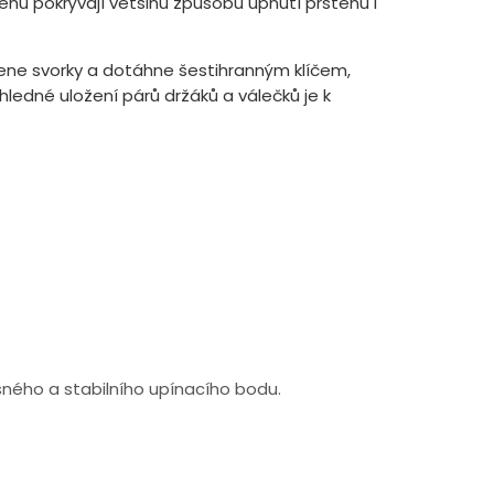
enů pokrývají většinu způsobů upnutí prstenu i
mene svorky a dotáhne šestihranným klíčem,
hledné uložení párů držáků a válečků je k
sného a stabilního upínacího bodu.