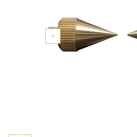
Povrchové úpravy
Kompresory a příslušenství
Čištění
Lití a tavení
Kameny
Motory, mikromotory, vrtačky
Literatura a DVD
Polotovary a komponenty
Drátování
Balení, prezentace a značení šperků