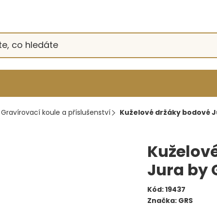
Gravírovací koule a příslušenství
Kuželové držáky bodové J
Kuželov
Jura by 
Kód:
19437
Značka:
GRS