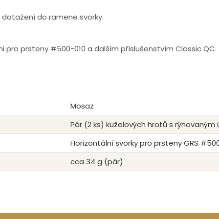
 dotažení do ramene svorky.
mi pro prsteny #500-010 a dalším příslušenstvím Classic QC.
Mosaz
Pár (2 ks) kuželových hrotů s rýhovaný
Horizontální svorky pro prsteny GRS #500
cca 34 g (pár)