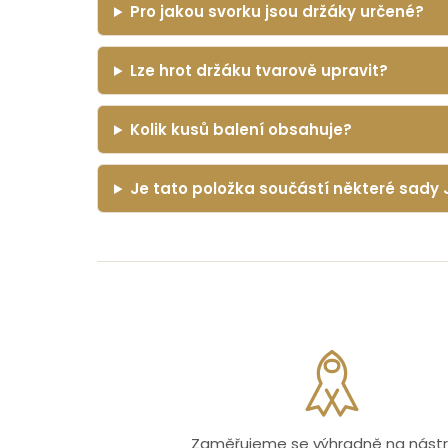
Pro jakou svorku jsou držáky určené?
Lze hrot držáku tvarově upravit?
Kolik kusů balení obsahuje?
Je tato položka součástí některé sady 
Zaměřujeme se výhradně na nástr