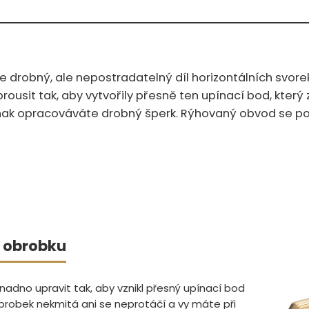
e drobný, ale nepostradatelný díl horizontálních svore
rousit tak, aby vytvořily přesně ten upínací bod, který
nak opracováváte drobný šperk. Rýhovaný obvod se poh
u obrobku
 snadno upravit tak, aby vznikl přesný upínací bod
brobek nekmitá ani se neprotáčí a vy máte při