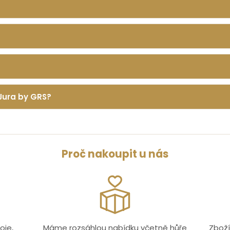
Jura by GRS?
Proč nakoupit u nás
oje,
Máme rozsáhlou nabídku včetně hůře
Zboží