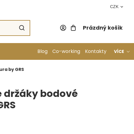
CZK
Prázdný košík
Nákupní koší
Blog
Co-working
Kontakty
VÍCE
ura by GRS
é držáky bodové
GRS