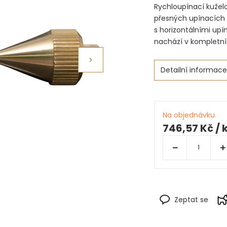
Rychloupínací kužel
přesných upínacích 
s horizontálními upí
nachází v kompletní 
Detailní informace
Na objednávku
746,57 Kč
/ 
Zeptat se