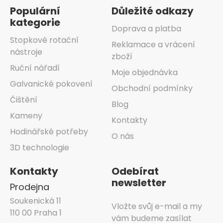
Populární
Důležité odkazy
kategorie
Doprava a platba
Stopkové rotační
Reklamace a vrácení
nástroje
zboží
Ruční nářadí
Moje objednávka
Galvanické pokovení
Obchodní podmínky
Čištění
Blog
Kameny
Kontakty
Hodinářské potřeby
O nás
3D technologie
Kontakty
Odebírat
newsletter
Prodejna
Soukenická 11
Vložte svůj e-mail a my
110 00 Praha 1
vám budeme zasílat