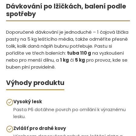
Dávkování po lžičkách, balení podle
spotřeby
Doporučené dávkování je jednoduché – 1 čajová lžička
pasty na 5 kg leštícího média, takže odměříte přesně
tolik, kolik daná náplň bubnu potřebuje. Pastu si
pořídíte ve třech baleních:
tuba 110 g
na vyzkoušení
nebo pro menší dílnu, a
1 kg
či
5 kg
pro provoz, kde se
buben plní pravidelně.
Výhody produktu
Vysoký lesk
Pasta P6 dotáhne povrch po omílání k výraznému
lesku.
Zvlášť pro drahé kovy