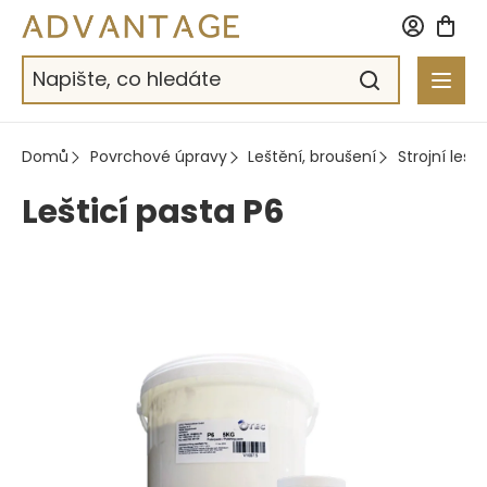
Přejít
na
obsah
Domů
Povrchové úpravy
Leštění, broušení
Strojní leště
Lešticí pasta P6