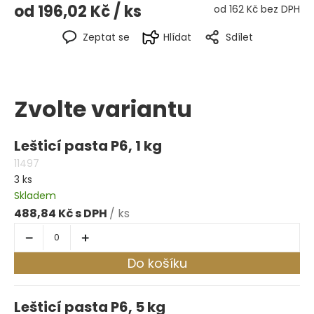
od
196,02 Kč
/ ks
od
162 Kč
bez DPH
Zeptat se
Hlídat
Sdílet
Zvolte variantu
Lešticí pasta P6, 1 kg
11497
3 ks
Skladem
488,84 Kč
/ ks
Do košíku
Lešticí pasta P6, 5 kg