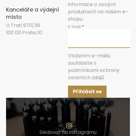
informace o nových
Kanceláře a výdejní
produktech na našem e-
místo
shopu.
U Trati 970/38
E-mail
100 00 Praha 10
Vložením e-mailu
souhlasíte s
podmínkami ochrany
osobních údajů
Přihlásit se
Sledovat na Instagramu