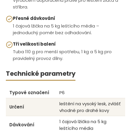
Výrobcem doporučená právě pro leštění zlata a
stříbra.
Přesné dávkování
1 čajová lžička na 5 kg leštícího média –
jednoduchý poměr bez odhadování.
Tři velikosti balení
Tuba 110 g pro menší spotřebu, 1 kg a 5 kg pro
pravidelný provoz dílny.
Technické parametry
Typové označení
P6
leštění na vysoký lesk, zvlášť
Určení
vhodné pro drahé kovy
1 čajová lžička na 5 kg
Dávkování
leštícího média