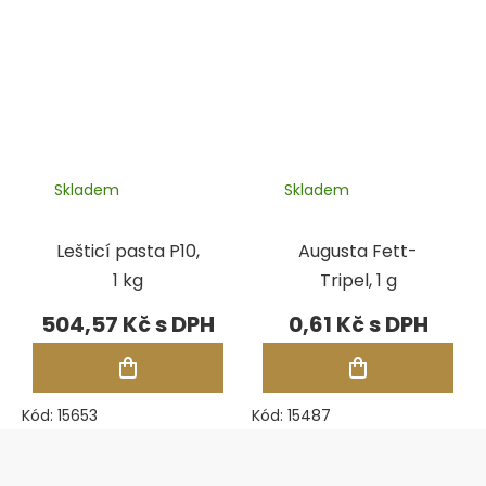
Skladem
Skladem
Lešticí pasta P10,
Augusta Fett-
1 kg
Tripel, 1 g
504,57 Kč
0,61 Kč
Kód:
15653
Kód:
15487
Zápatí