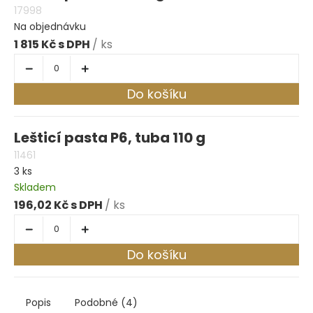
17998
Na objednávku
1 815 Kč
/ ks
Do košíku
Lešticí pasta P6, tuba 110 g
11461
3 ks
Skladem
196,02 Kč
/ ks
Do košíku
Popis
Podobné (4)