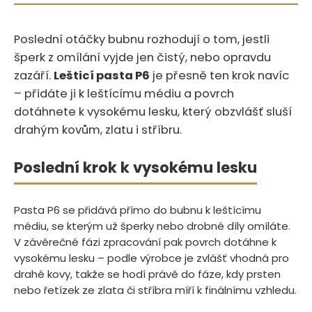
Poslední otáčky bubnu rozhodují o tom, jestli
šperk z omílání vyjde jen čistý, nebo opravdu
zazáří.‍​‍‌‌‌​‌​​‌​‌​‌​‌​​​​‌​​‌​‌‌‌‌​‌‌​​
Lešticí pasta P6
je přesně ten krok navíc
– přidáte ji k leštícímu médiu a povrch
dotáhnete k vysokému lesku, který obzvlášť sluší
drahým kovům, zlatu i stříbru.
Poslední krok k vysokému lesku
Pasta P6 se přidává přímo do bubnu k leštícímu
médiu, se kterým už šperky nebo drobné díly omíláte.
V závěrečné fázi zpracování pak povrch dotáhne k
vysokému lesku – podle výrobce je zvlášť vhodná pro
drahé kovy, takže se hodí právě do fáze, kdy prsten
nebo řetízek ze zlata či stříbra míří k finálnímu vzhledu.