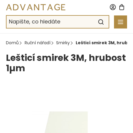
Přejít
na
obsah
Domů
Ruční nářadí
Smirky
Lešticí smirek 3M, hrubo
Lešticí smirek 3M, hrubost
1µm