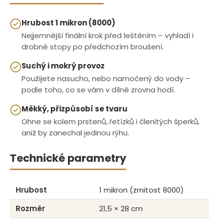
Hrubost 1 mikron (8000)
Nejjemnější finální krok před leštěním – vyhladí i
drobné stopy po předchozím broušení.
Suchý i mokrý provoz
Použijete nasucho, nebo namočený do vody –
podle toho, co se vám v dílně zrovna hodí.
Měkký, přizpůsobí se tvaru
Ohne se kolem prstenů, řetízků i členitých šperků,
aniž by zanechal jedinou rýhu.
Technické parametry
Hrubost
1 mikron (zrnitost 8000)
Rozměr
21,5 × 28 cm