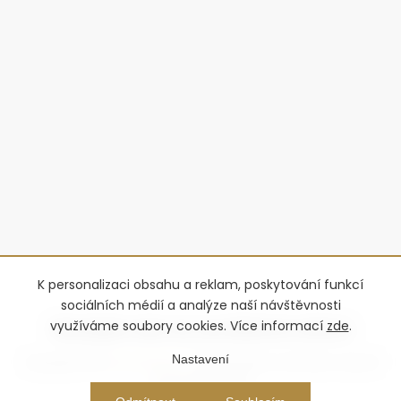
K personalizaci obsahu a reklam, poskytování funkcí
sociálních médií a analýze naší návštěvnosti
využíváme soubory cookies. Více informací
zde
.
Nastavení
Copyright 2026
Advantage-fl
. Všechna práva vyhrazena.
Upravit
nastavení cookies
Vytvořil Shoptet Premium