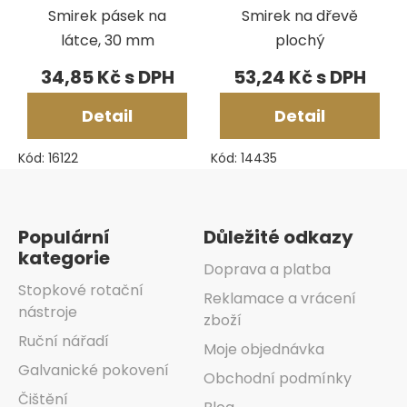
Smirek pásek na
Smirek na dřevě
látce, 30 mm
plochý
34,85 Kč
53,24 Kč
Detail
Detail
Kód:
16122
Kód:
14435
Zápatí
Populární
Důležité odkazy
kategorie
Doprava a platba
Stopkové rotační
Reklamace a vrácení
nástroje
zboží
Ruční nářadí
Moje objednávka
Galvanické pokovení
Obchodní podmínky
Čištění