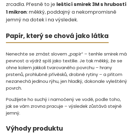
zrcadla. Přesně to je
lešticí smirek 3M s hrubostí
1 mikron
: měkký, poddajný a nekompromisně
jemný na dotek i na výsledek.
Papír, který se chová jako látka
Nenechte se zmást slovem „papír“ – tenhle smirek má
pevnost a výdrž spíš jako textilie. Je tak měkký, že se
ohne kolem jakkoli tvarovaného povrchu – hrany
prstenů, prohlubně přívěsků, drobné rytiny – a přitom
nezanechá jedinou rýhu, jen hladký, dokonale vyleštěný
povrch.
Použijete ho suchý i namočený ve vodě, podle toho,
jak se vám zrovna pracuje – výsledek zůstává stejně
jemný.
Výhody produktu