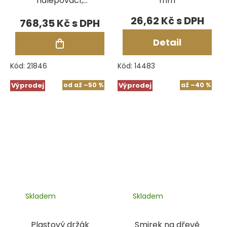
nalepovací,
mm
hrubost 320, 8 ks
26,62 Kč
768,35 Kč
Detail
Kód:
21846
Kód:
14483
Výprodej
od
až
–50 %
Výprodej
až
–40 %
Skladem
Skladem
Plastový držák
Smirek na dřevě