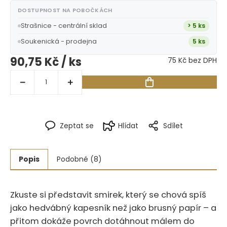
DOSTUPNOST NA POBOČKÁCH
Strašnice - centrální sklad
> 5 ks
Soukenická - prodejna
5 ks
90,75 Kč
/ ks
75 Kč bez DPH
Zeptat se
Hlídat
Sdílet
Popis
Podobné (8)
Zkuste si představit smirek, který se chová spíš
jako hedvábný kapesník než jako brusný papír – a
přitom dokáže povrch dotáhnout málem do