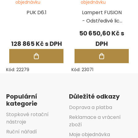
objednávku
objednávku
PUK D6.1
Lampert FUSION
- Odstředivé licí
zařízení
50 650,60 Kč
128 865 Kč
Kód:
22279
Kód:
23071
Zápatí
Populární
Důležité odkazy
kategorie
Doprava a platba
Stopkové rotační
Reklamace a vrácení
nástroje
zboží
Ruční nářadí
Moje objednávka