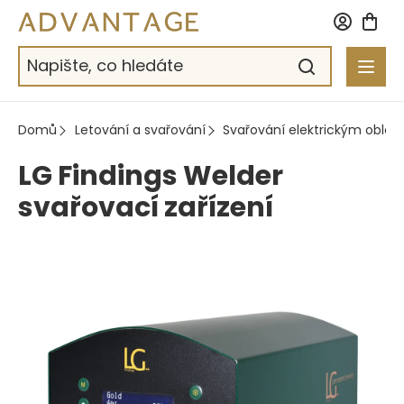
Přejít
na
obsah
Domů
Letování a svařování
Svařování elektrickým oblo
LG Findings Welder
svařovací zařízení