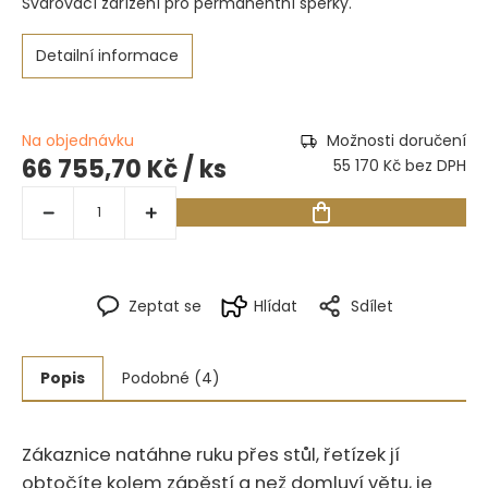
Svařovací zařízení pro permanentní šperky.
Detailní informace
Na objednávku
Možnosti doručení
66 755,70 Kč
/ ks
55 170 Kč bez DPH
Zeptat se
Hlídat
Sdílet
Popis
Podobné (4)
Zákaznice natáhne ruku přes stůl, řetízek jí
obtočíte kolem zápěstí a než domluví větu, je