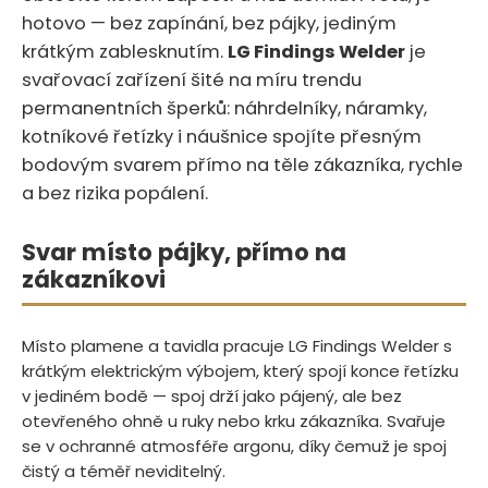
hotovo — bez zapínání, bez pájky, jediným
krátkým zablesknutím.‍​‍‌‌​‌‌‌​​​​‌‌​‌‌​‌‌‌‌‌‌​​​​‌‌​​‌‌
LG Findings Welder
je
svařovací zařízení šité na míru trendu
permanentních šperků: náhrdelníky, náramky,
kotníkové řetízky i náušnice spojíte přesným
bodovým svarem přímo na těle zákazníka, rychle
a bez rizika popálení.
Svar místo pájky, přímo na
zákazníkovi
Místo plamene a tavidla pracuje LG Findings Welder s
krátkým elektrickým výbojem, který spojí konce řetízku
v jediném bodě — spoj drží jako pájený, ale bez
otevřeného ohně u ruky nebo krku zákazníka. Svařuje
se v ochranné atmosféře argonu, díky čemuž je spoj
čistý a téměř neviditelný.