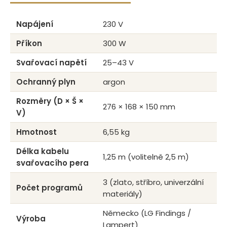
Napájení
230 V
Příkon
300 W
Svařovací napětí
25–43 V
Ochranný plyn
argon
Rozměry (D × Š ×
276 × 168 × 150 mm
V)
Hmotnost
6,55 kg
Délka kabelu
1,25 m (volitelně 2,5 m)
svařovacího pera
3 (zlato, stříbro, univerzální
Počet programů
materiály)
Německo (LG Findings /
Výroba
Lampert)