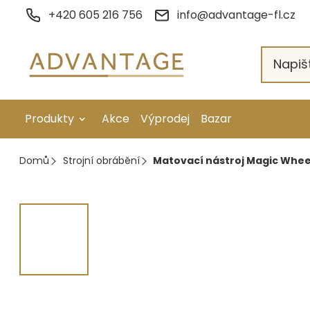
Přejít
+420 605 216 756
info@advantage-fl.cz
na
obsah
Produkty
Akce
Výprodej
Bazar
Galvanické pokovení
Domů
Strojní obrábění
Matovací nástroj Magic Whee
Náhradní díly
Stopkové rotační nástroje
Ruční nářadí
Strojní obrábění
Letování a svařování