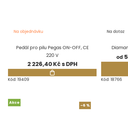
Na objednávku
Na dotaz
Pedál pro pilu Pegas ON-OFF, CE
Diaman
220 V
5
od
2 226,40 Kč
Kód:
19409
Kód:
18766
Akce
–6 %