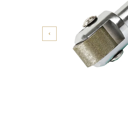
Povrchové úpravy
Kompresory a příslušenství
Čištění
Lití a tavení
Kameny
Motory, mikromotory, vrtačky
Literatura a DVD
Polotovary a komponenty
Drátování
Balení, prezentace a značení šperků