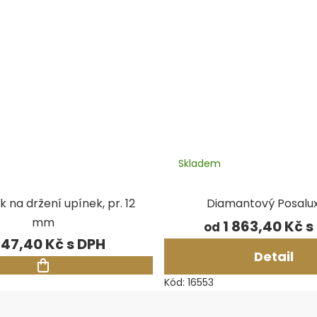
Skladem
 na držení upínek, pr. 12
Diamantový Posalux
mm
1 863,40 Kč
od
347,40 Kč
Detail
Kód:
16553