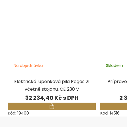
Na objednávku
Skladem
Elektrická lupénková pila Pegas 21
Přípravek
včetně stojanu, CE 230 V
32 234,40 Kč
2 
Kód:
19408
Kód:
14516
Zápatí