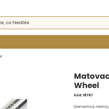
l
Matovací
Wheel
Kód:
18767
Diamantový nástroj 