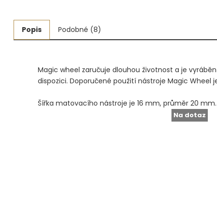
Měřidla, testry, váhy
Popis
Podobné (8)
Fasování a gravírování
Základní vybavení dílny
Magic wheel zaručuje dlouhou životnost a je vyráběn
Tvarování
dispozici. Doporučené použití nástroje Magic Wheel j
Navlékací nitě, struny, podložky
Šířka matovacího nástroje je 16 mm, průměr 20 mm.
Na dotaz
3D technologie
Smalty, UV barvy, patiny
Hodinářské potřeby
Lupy a mikroskopy