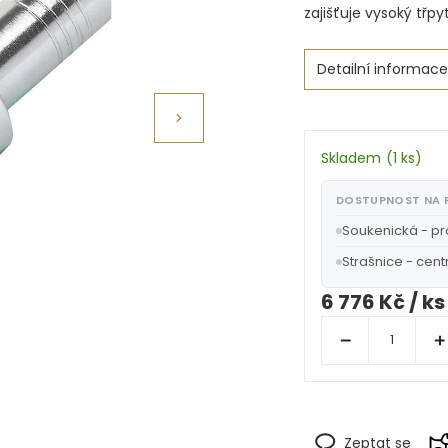
zajišťuje vysoký třpyt
Detailní informace
Skladem
(
1 ks
)
DOSTUPNOST NA
Soukenická - p
Strašnice - cent
6 776 Kč
/ ks
Zeptat se