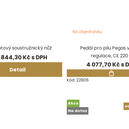
Na objednávku
tový soustružnický nůž
Pedál pro pilu Pegas 
regulace, CE 220
 844,30 Kč
4 077,70 Kč
Detail
Kód:
22806
Akce
o
Na dotaz