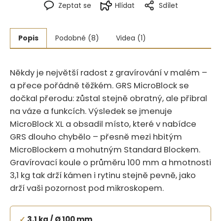
Zeptat se
Hlídat
Sdílet
Popis
Podobné (8)
Videa (1)
Někdy je největší radost z gravírování v malém –
a přece pořádně těžkém. GRS MicroBlock se
dočkal přerodu: zůstal stejně obratný, ale přibral
na váze a funkcích. Výsledek se jmenuje
MicroBlock XL a obsadil místo, které v nabídce
GRS dlouho chybělo – přesně mezi hbitým
MicroBlockem a mohutným Standard Blockem.
Gravírovací koule o průměru 100 mm a hmotnosti
3,1 kg tak drží kámen i rytinu stejně pevně, jako
drží vaši pozornost pod mikroskopem.
✓
3,1 kg / Ø 100 mm