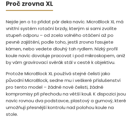
Proč zrovna XL
Nejde jen o to přidat pár deka navíc. MicroBlock XL má
vnitřní systém rotační brzdy, kterým si sami zvolíte
stupeň odporu – od zcela volného otáčení až po
pevné zajištění, podle toho, jestli zrovna fasujete
kámen, nebo vedete dlouhý tah rydlem. Nízký profil
koule navíc dovoluje pracovat i pod mikroskopem, aniž
by vám gravírovací svěrák stál v cestě k objektivu.
Protože MicroBlock XL používá stejné čelisti jako
původní MicroBlock, sedne mu i veškeré příslušenství
pro tento model – žádné nové čelisti, žádné
kompromisy při přechodu na větší kouli. K dispozici jsou
navíc rovnou dva podstavce, plastový a gumový, které
umožňují přesnější kontrolu nad polohou koule na
stole.