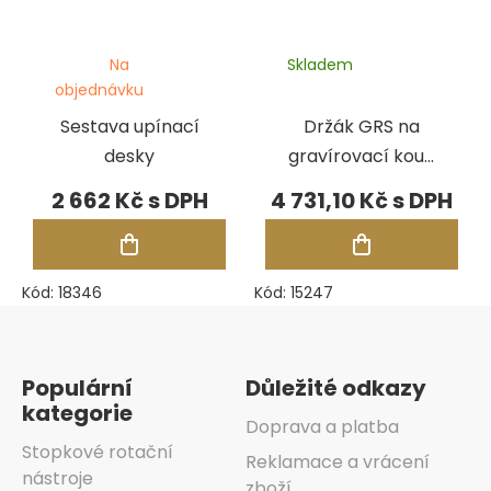
Na
Skladem
objednávku
Sestava upínací
Držák GRS na
desky
gravírovací kouli,
nastavitelný
2 662 Kč
4 731,10 Kč
Kód:
18346
Kód:
15247
Zápatí
Populární
Důležité odkazy
kategorie
Doprava a platba
Stopkové rotační
Reklamace a vrácení
nástroje
zboží