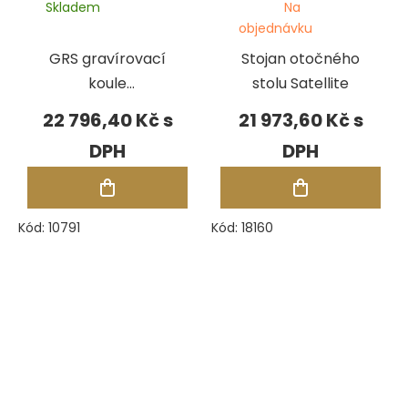
Skladem
Na
objednávku
GRS gravírovací
Stojan otočného
koule
stolu Satellite
StandardBlock
22 796,40 Kč
21 973,60 Kč
Kód:
10791
Kód:
18160