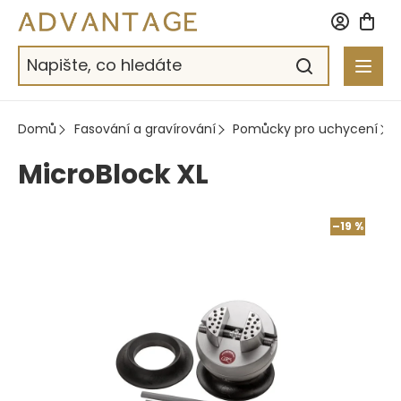
Přejít
na
obsah
Domů
Fasování a gravírování
Pomůcky pro uchycení
MicroBlock XL
–19 %