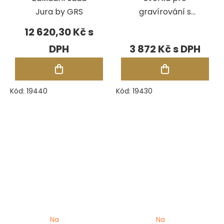
Jura by GRS
gravírování s
otvory 2,35 mm
12 620,30 Kč
Jura by GRS
3 872 Kč
Kód:
19440
Kód:
19430
Na
Na