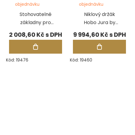
objednávku
objednávku
Stohovatelné
Niklový držák
základny pro
Hobo Jura by
gravírovací
GRS 3X Line
2 008,60 Kč
9 994,60 Kč
koule Jura by
GRS (sada 3 ks)
Kód:
19476
Kód:
19460