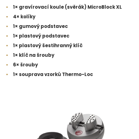
▪
1× gravírovací koule (svěrák) MicroBlock XL
▪
4× kolíky
▪
1× gumový podstavec
▪
1× plastový podstavec
▪
1× plastový šestihranný klíč
▪
1× klíč na šrouby
▪
6× šrouby
▪
1× souprava vzorků Thermo-Loc