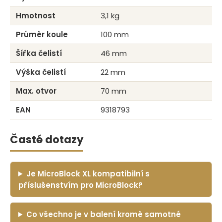
Hmotnost
3,1 kg
Průměr koule
100 mm
Šířka čelistí
46 mm
Výška čelistí
22 mm
Max. otvor
70 mm
EAN
9318793
Časté dotazy
Je MicroBlock XL kompatibilní s
příslušenstvím pro MicroBlock?
Co všechno je v balení kromě samotné