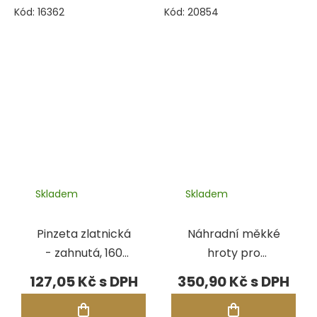
Kód:
16362
Kód:
20854
Skladem
Skladem
Pinzeta zlatnická
Náhradní měkké
- zahnutá, 160
hroty pro
mm
pinzetu D-
127,05 Kč
350,90 Kč
Master (2 ks)