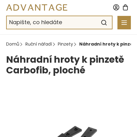
Přejít
na
obsah
Domů
Ruční nářadí
Pinzety
Náhradní hroty k pinzetě
Náhradní hroty k pinzetě
Carbofib, ploché