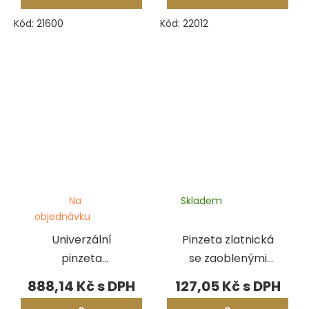
Kód:
21600
Kód:
22012
Na
Skladem
objednávku
Univerzální
Pinzeta zlatnická
pinzeta
se zaoblenými
Lindström TL
hroty - rovná,
888,14 Kč
127,05 Kč
649-SA, 154 mm
160 mm