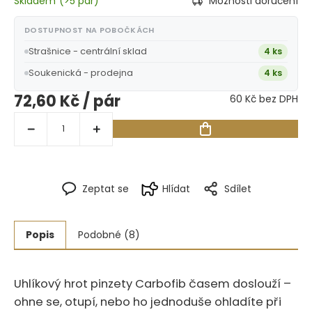
Skladem
(
>5 pár
)
Možnosti doručení
DOSTUPNOST NA POBOČKÁCH
Strašnice - centrální sklad
4 ks
Soukenická - prodejna
4 ks
72,60 Kč
/ pár
60 Kč bez DPH
Zeptat se
Hlídat
Sdílet
Popis
Podobné (8)
Uhlíkový hrot pinzety Carbofib časem doslouží –
ohne se, otupí, nebo ho jednoduše ohladíte při