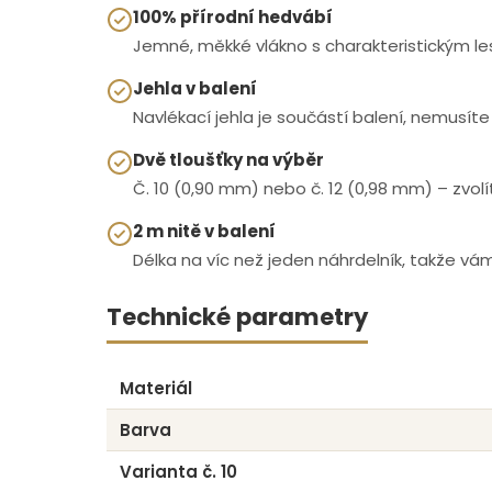
100% přírodní hedvábí
Jemné, měkké vlákno s charakteristickým le
Jehla v balení
Navlékací jehla je součástí balení, nemusíte
Dvě tloušťky na výběr
Č. 10 (0,90 mm) nebo č. 12 (0,98 mm) – zvolí
2 m nitě v balení
Délka na víc než jeden náhrdelník, takže vám
Technické parametry
Materiál
Barva
Varianta č. 10