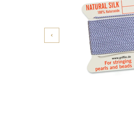
Povrchové úpravy
Kompresory a příslušenství
Čištění
Lití a tavení
Kameny
Motory, mikromotory, vrtačky
Literatura a DVD
Polotovary a komponenty
Drátování
Balení, prezentace a značení šperků