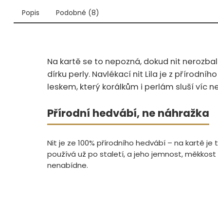
Popis
Podobné (8)
Na kartě se to nepozná, dokud nit nerozbalí
dírku perly. Navlékací nit Lila je z přírodn
leskem, který korálkům i perlám sluší víc n
Přírodní hedvábí, ne náhražka
Nit je ze 100% přírodního hedvábí – na kartě je 
používá už po staletí, a jeho jemnost, měkkost 
nenabídne.