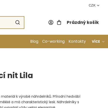
CZK
Prázdný košík
Nákupní koší
Blog
Co-working
Kontakty
VÍCE
 nit Lila
ní materiál k výrobě náhrdelníků. Přírodní hedvábí
ěkké a má charakteristický lesk. Náhrdelníky s
bí vypadají vždy velmi elegantně.