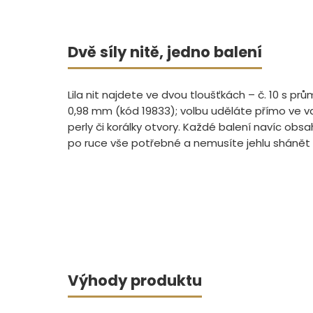
Dvě síly nitě, jedno balení
Lila nit najdete ve dvou tloušťkách – č. 10 s 
0,98 mm (kód 19833); volbu uděláte přímo ve va
perly či korálky otvory. Každé balení navíc obsa
po ruce vše potřebné a nemusíte jehlu shánět 
Výhody produktu