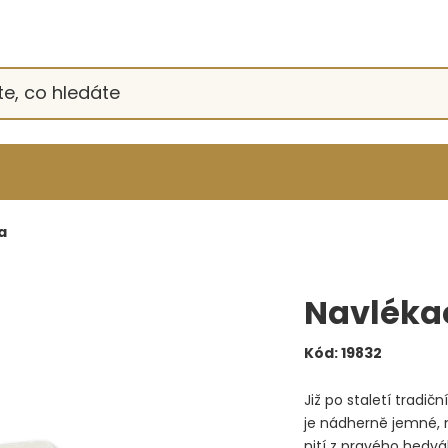
a
Navlékací
Kód:
19832
Již po staletí tradič
je nádherně jemné, m
nití z pravého hedvá