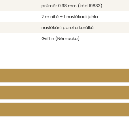
průměr 0,98 mm (kód 19833)
2 m nitě + 1 navlékací jehla
navlékání perel a korálků
Griffin (Německo)