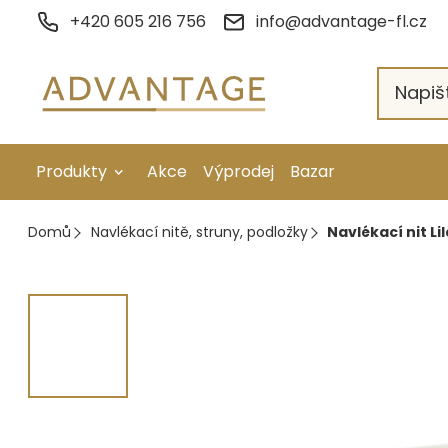
Přejít
+420 605 216 756
info@advantage-fl.cz
na
obsah
Produkty
Akce
Výprodej
Bazar
Galvanické pokovení
Domů
Navlékací nitě, struny, podložky
Navlékací nit Lil
Náhradní díly
Stopkové rotační nástroje
Ruční nářadí
Strojní obrábění
Letování a svařování