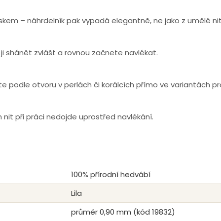
skem – náhrdelník pak vypadá elegantně, ne jako z umělé nit
 ji shánět zvlášť a rovnou začnete navlékat.
te podle otvoru v perlách či korálcích přímo ve variantách p
 nit při práci nedojde uprostřed navlékání.
100% přírodní hedvábí
Lila
průměr 0,90 mm (kód 19832)