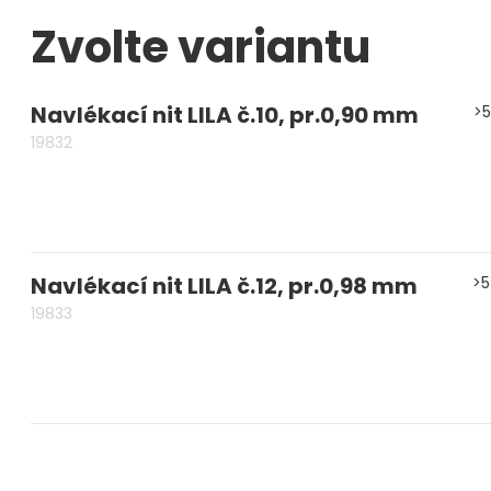
Zvolte variantu
Měřidla, testry, váhy
Fasování a gravírování
Navlékací nit LILA č.10, pr.0,90 mm
>5
Základní vybavení dílny
19832
Tvarování
Navlékací nitě, struny, podložky
3D technologie
Navlékací nit LILA č.12, pr.0,98 mm
>5
19833
Smalty, UV barvy, patiny
Hodinářské potřeby
Lupy a mikroskopy