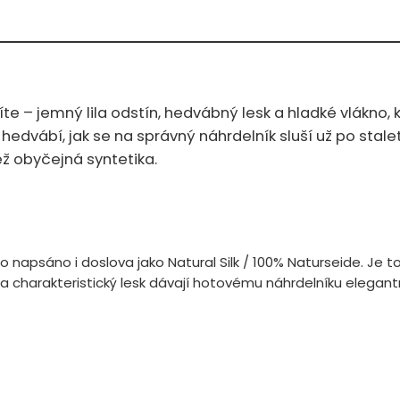
te – jemný lila odstín, hedvábný lesk a hladké vlákno, 
ího hedvábí, jak se na správný náhrdelník sluší už po stal
ež obyčejná syntetika.
to napsáno i doslova jako Natural Silk / 100% Naturseide. Je to
a charakteristický lesk dávají hotovému náhrdelníku elegantní