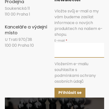
Prodejna
Soukenická 11
Vložte svůj e-mail a my
110 00 Praha 1
vám budeme zasílat
informace o nových
Kanceláře a výdejní
produktech na našem e-
místo
shopu.
U Trati 970/38
E-mail
100 00 Praha 10
Vložením e-mailu
souhlasíte s
podmínkami ochrany
osobních údajů
Přihlásit se