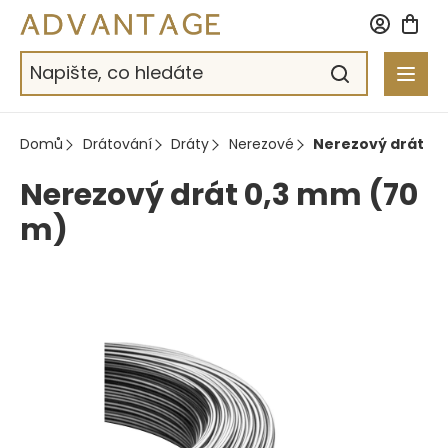
Přejít
na
obsah
Domů
Drátování
Dráty
Nerezové
Nerezový drát 0,
Nerezový drát 0,3 mm (70
m)