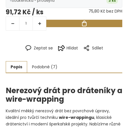
Soukenická - prodejna
3 ks
91,72 Kč
/ ks
75,80 Kč bez DPH
Zeptat se
Hlídat
Sdílet
Popis
Podobné (7)
Nerezový drát pro dráteníky a
wire-wrapping
Kvalitní měkký nerezový drát bez povrchové úpravy,
ideální pro tvůrčí techniku
wire-wrappingu
, klasické
drátenictví i moderní šperkařské projekty. Nabízíme různé