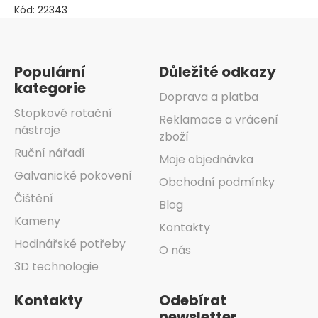
Kód:
22343
Zápatí
Populární
Důležité odkazy
kategorie
Doprava a platba
Stopkové rotační
Reklamace a vrácení
nástroje
zboží
Ruční nářadí
Moje objednávka
Galvanické pokovení
Obchodní podmínky
Čištění
Blog
Kameny
Kontakty
Hodinářské potřeby
O nás
3D technologie
Kontakty
Odebírat
newsletter