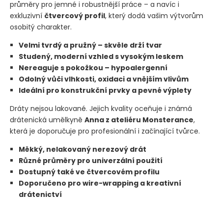
průměry pro jemné i robustnější práce – a navíc i
exkluzivní
čtvercový profil
, který dodá vašim výtvorům
osobitý charakter.
Velmi tvrdý a pružný – skvěle drží tvar
Studený, moderní vzhled s vysokým leskem
Nereaguje s pokožkou – hypoalergenní
Odolný vůči vlhkosti, oxidaci a vnějším vlivům
Ideální pro konstrukční prvky a pevné výplety
Dráty nejsou lakované. Jejich kvality oceňuje i známá
drátenická umělkyně
Anna z ateliéru Monsterance
,
která je doporučuje pro profesionální i začínající tvůrce.
Měkký, nelakovaný nerezový drát
Různé průměry pro univerzální použití
Dostupný také ve
čtvercovém profilu
Doporučeno pro wire-wrapping a kreativní
drátenictví