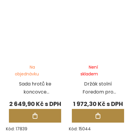
Na
Není
objednávku
skladem
Sada hrotů ke
Držák stolní
koncovce
Foredom pro
Foredom H.15
koncovku H.30
2 649,90 Kč
1 972,30 Kč
Kód:
17839
Kód:
15044