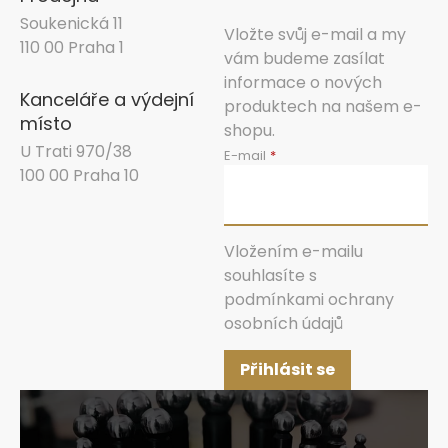
Soukenická 11
Vložte svůj e-mail a my
110 00 Praha 1
vám budeme zasílat
informace o nových
Kanceláře a výdejní
produktech na našem e-
místo
shopu.
U Trati 970/38
E-mail
100 00 Praha 10
Vložením e-mailu
souhlasíte s
podmínkami ochrany
osobních údajů
Přihlásit se