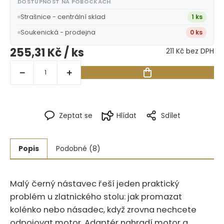
DOSTUPNOST NA POBOČKÁCH
Strašnice - centrální sklad
1 ks
Soukenická - prodejna
0 ks
255,31 Kč
/ ks
211 Kč bez DPH
Zeptat se
Hlídat
Sdílet
Popis
Podobné (8)
Malý černý nástavec řeší jeden praktický
problém u zlatnického stolu: jak promazat
kolénko nebo násadec, když zrovna nechcete
odpojovat motor.‍​‍​‌‌​​​‌​‌‌​​​​​​​‌​‌‌‌​‌​‌​‌‌‌‌​ Adaptér nahradí motor a