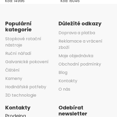
Kód:
14996
Kód:
15046
Zápatí
Populární
Důležité odkazy
kategorie
Doprava a platba
Stopkové rotační
Reklamace a vrácení
nástroje
zboží
Ruční nářadí
Moje objednávka
Galvanické pokovení
Obchodní podmínky
Čištění
Blog
Kameny
Kontakty
Hodinářské potřeby
O nás
3D technologie
Kontakty
Odebírat
newsletter
Prodejna