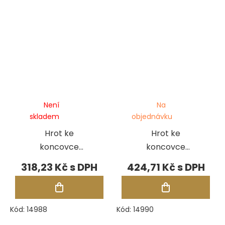
Není
Na
skladem
objednávku
Hrot ke
Hrot ke
koncovce
koncovce
Foredom H.15,
Foredom H.15,
318,23 Kč
424,71 Kč
kulatý
obdélník
Kód:
14988
Kód:
14990