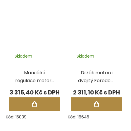
Skladem
Skladem
Manuální
Držák motoru
regulace motoru
dvojitý Foredom
Foredom
MAMH-1, upínací
3 315,40 Kč
2 311,10 Kč
svorka
Kód:
15039
Kód:
16645