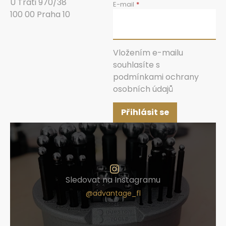
U Trati 970/38
E-mail
100 00 Praha 10
Vložením e-mailu
souhlasíte s
podmínkami ochrany
osobních údajů
Přihlásit se
Sledovat na Instagramu