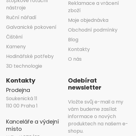
Stopkové rotační
Reklamace a vrácení
nástroje
zboží
Ruční nářadí
Moje objednávka
Galvanické pokovení
Obchodní podmínky
Čištění
Blog
Kameny
Kontakty
Hodinářské potřeby
O nás
3D technologie
Kontakty
Odebírat
newsletter
Prodejna
Soukenická 11
Vložte svůj e-mail a my
110 00 Praha 1
vám budeme zasílat
informace o nových
Kanceláře a výdejní
produktech na našem e-
místo
shopu.