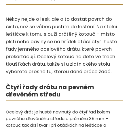
Někdy nejde o lesk, ale o to dostat povrch do
čista, než se vůbec pustíte do leštění. Na stolní
leštičce k tomu slouží drátěný kotouč – místo
plsti nebo bavlny se na hřídeli otáčí čtyři husté
řady jemného ocelového drátu, které povrch
prokartáčují. Ocelový kotouč najdete ve třech
tloušťkách drátu, takže si u zlatnického stolu
vyberete přesně tu, kterou daná práce žádá.
Čtyři řady drátu na pevném
dřevěném středu
Ocelový drát je hustě navinutý do čtyř řad kolem
pevného dřevěného středu o průměru 35 mm –
kotouč tak drží tvar i při otáčkách na leštičce a