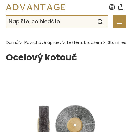
Přejít
na
obsah
Domů
Povrchové úpravy
Leštění, broušení
Stolní leště
Ocelový kotouč