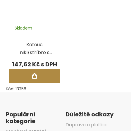
Skladem
Kotouč
nikl/stříbro s
ocelovým
147,62 Kč
středem
Kód:
13258
Zápatí
Populární
Důležité odkazy
kategorie
Doprava a platba