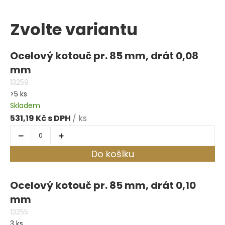
Zvolte variantu
Ocelový kotouč pr. 85 mm, drát 0,08
mm
13259
>5 ks
Skladem
531,19 Kč
/ ks
Do košíku
Ocelový kotouč pr. 85 mm, drát 0,10
mm
13255
3 ks