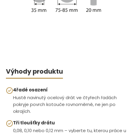
Výhody produktu
4řadé osazení
Hustě navinutý ocelový drát ve čtyřech řadách
pokryje povrch kotouče rovnoměrně, ne jen po
okrajích.
Tři tloušťky drátu
0,08, 0,10 nebo 0,12 mm – vyberte tu, kterou práce u