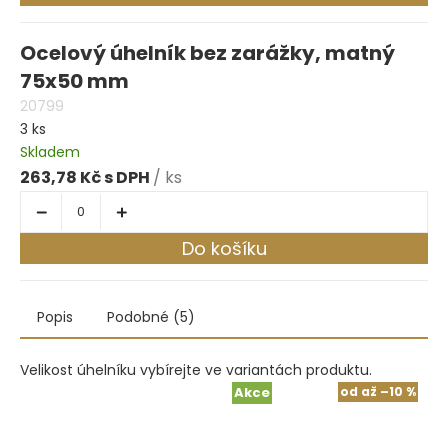
Ocelový úhelník bez zarážky, matný
75x50 mm
20799
3 ks
Skladem
263,78 Kč
/ ks
Do košíku
Popis
Podobné (5)
Velikost úhelníku vybírejte ve variantách produktu.
Akce
od
až
–10 %