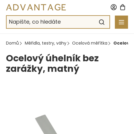
Přejít
na
obsah
Domů
Měřidla, testry, váhy
Ocelová měřítka
Ocelový 
Ocelový úhelník bez
zarážky, matný