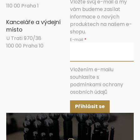
Vložte svůj e-mail a my
110 00 Praha 1
vám budeme zasílat
informace o nových
Kanceláře a výdejní
produktech na našem e-
místo
shopu.
U Trati 970/38
E-mail
100 00 Praha 10
Vložením e-mailu
souhlasíte s
podmínkami ochrany
osobních údajů
Přihlásit se