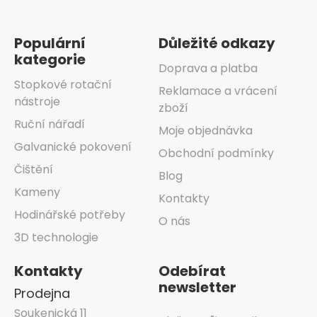
Zápatí
Populární
Důležité odkazy
kategorie
Doprava a platba
Stopkové rotační
Reklamace a vrácení
nástroje
zboží
Ruční nářadí
Moje objednávka
Galvanické pokovení
Obchodní podmínky
Čištění
Blog
Kameny
Kontakty
Hodinářské potřeby
O nás
3D technologie
Kontakty
Odebírat
newsletter
Prodejna
Soukenická 11