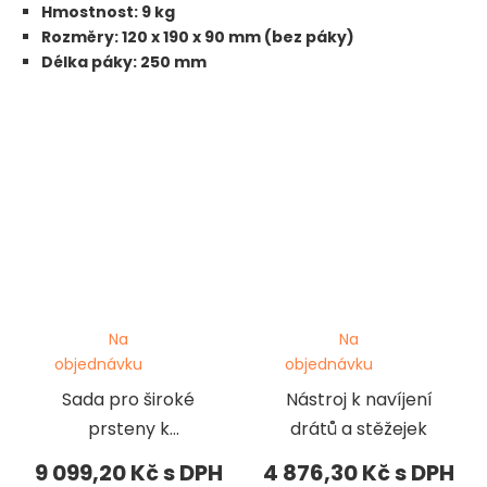
Hmostnost: 9 kg
Rozměry: 120 x 190 x 90 mm (bez páky)
Délka páky: 250 mm
Na
Na
objednávku
objednávku
Sada pro široké
Nástroj k navíjení
prsteny k
drátů a stěžejek
vytahovačce
9 099,20 Kč
4 876,30 Kč