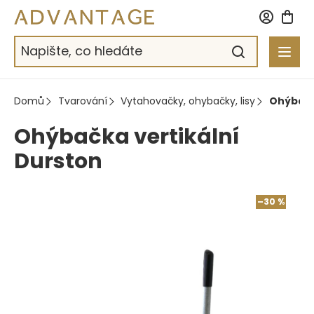
Přejít
na
obsah
Domů
Tvarování
Vytahovačky, ohybačky, lisy
Ohýbačk
Ohýbačka vertikální
Durston
–30 %