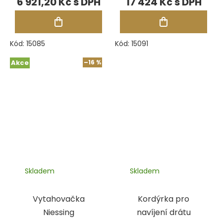
6 921,20 Kč
17 424 Kč
vyměnitelných
nástavců, 14 ks
Kód:
15085
Kód:
15091
Akce
–16 %
Skladem
Skladem
Vytahovačka
Kordýrka pro
Niessing
navíjení drátu