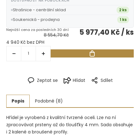
DOSTUPNOST NA POBOČKÁCH
Strašnice - centrální sklad
2 ks
Soukenická - prodejna
1 ks
5 977,40 Kč
/ ks
8 554,70 Kč
4 940 Kč bez DPH
Zeptat se
Hlídat
Sdílet
Popis
Podobné (8)
Hřídel je vyrobená z kvalitní tvrzené oceli. Lze na ní
zpracovávat prsteny až do tloušťky 4 mm. Sada obsahuje
i 2 kalené a broušené profily.