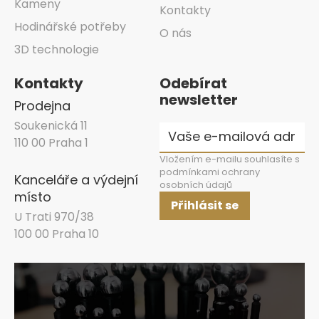
Kameny
Kontakty
Hodinářské potřeby
O nás
3D technologie
Kontakty
Odebírat
newsletter
Prodejna
Soukenická 11
110 00 Praha 1
Vložením e-mailu souhlasíte s
podmínkami ochrany
Kanceláře a výdejní
osobních údajů
místo
Přihlásit se
U Trati 970/38
100 00 Praha 10