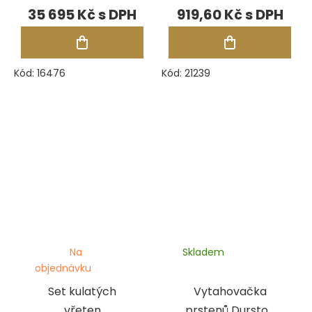
35 695 Kč
919,60 Kč
Kód:
16476
Kód:
21239
Na
Skladem
objednávku
Set kulatých
Vytahovačka
vřeten
prstenů Durston