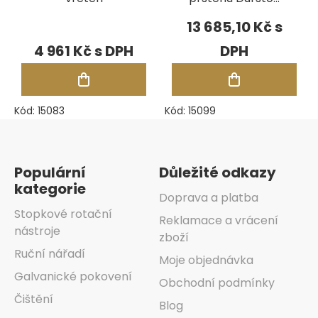
- kombinovaná
13 685,10 Kč
4 961 Kč
Kód:
15083
Kód:
15099
Zápatí
Populární
Důležité odkazy
kategorie
Doprava a platba
Stopkové rotační
Reklamace a vrácení
nástroje
zboží
Ruční nářadí
Moje objednávka
Galvanické pokovení
Obchodní podmínky
Čištění
Blog