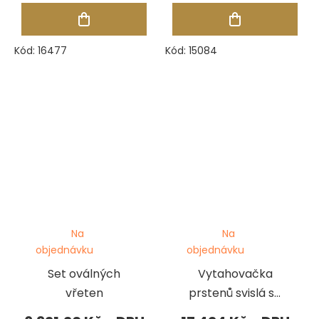
Niessing
Kód:
16477
Kód:
15084
Na
Na
objednávku
objednávku
Set oválných
Vytahovačka
vřeten
prstenů svislá se
sadou