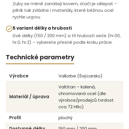
Zuby se méně zanášejí kovem, stačí je oklepat –
pilník tak zvládne i materiály, které běžnou ocel
rychle ucpou.
5 variant délky a hrubosti
Dvě délky (150 / 200 mm) a tři hrubosti seče (hr.00,
hr.0, hr.2) – vyberete přesně podle kroku práce.
Technické parametry
Výrobce
Vallorbe (Švýcarsko)
Valtitan – kalená,
chromovaná ocel (dle
Materiál / úprava
výrobce/prodejců tvrdost
cca 72 HRc)
Profil
plochý
Dostupné délky
150 mm / 200 mm