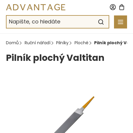
Přejít
na
obsah
Domů
Ruční nářadí
Pilníky
Ploché
Pilník plochý Val
Pilník plochý Valtitan