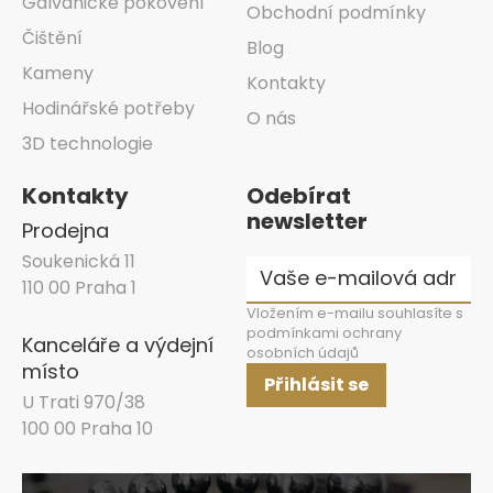
Galvanické pokovení
Obchodní podmínky
Čištění
Blog
Kameny
Kontakty
Hodinářské potřeby
O nás
3D technologie
Kontakty
Odebírat
newsletter
Prodejna
Soukenická 11
110 00 Praha 1
Vložením e-mailu souhlasíte s
podmínkami ochrany
Kanceláře a výdejní
osobních údajů
místo
Přihlásit se
U Trati 970/38
100 00 Praha 10