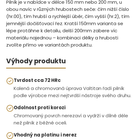
Pilník je v nabídce v délce 150 mm nebo 200 mm, u
obou navíc v různých hrubostech seče: čím nižší číslo
(hr.00), tím hrubší a rychlejší úběr, čím vyšší (hr.2), tím
jemnější dočišťovací řez. Kratší 150mm varianta se
lépe protáhne k detailu, delší 200mm zabere víc
materiálu najednou – kombinaci délky a hrubosti
zvolíte přímo ve variantách produktu.
Výhody produktu
Tvrdost cca 72 HRc
Kalená a chromovaná úprava Valtitan řadí pilník
podle výrobce mezi nejtvrdší nástroje svého druhu.
Odolnost proti korozi
Chromovaný povrch nerezaví a vydrží v dílně déle
než pilník z běžné oceli.
Vhodný na platinu i nerez