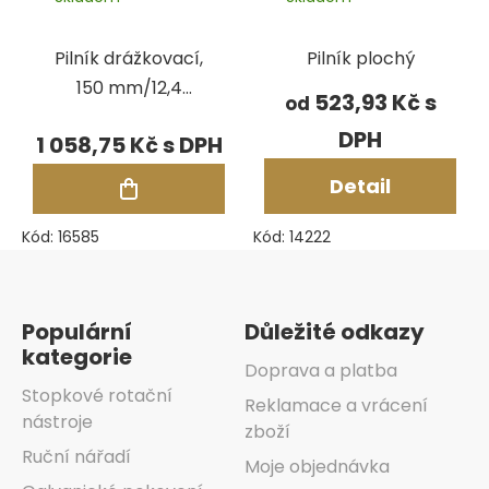
Pilník drážkovací,
Pilník plochý
150 mm/12,4
523,93 Kč
od
mm/4,5 mm,
1 058,75 Kč
hr.0
Detail
Kód:
16585
Kód:
14222
Zápatí
Populární
Důležité odkazy
kategorie
Doprava a platba
Stopkové rotační
Reklamace a vrácení
nástroje
zboží
Ruční nářadí
Moje objednávka