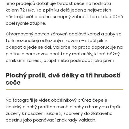
jeho prodejců dotahuje tvrdost seče na hodnotu
kolem 72 HRc. To z pilníku dělá jeden z nejtvrdších
nástrojů svého druhu, schopný zabrat i tam, kde běžná
ocel rychle ztupne.
Chromovaný povrch zároveň odolává korozi a zuby se
tolik nezanášejí odřezaným kovem – stačí pilník
oklepat a jede se dál. Vallorbe ho proto doporučuje na
platinu a nerezovou ocel, tedy materiály, které běžný
pilník umí zanést, otupit nebo poškrábat jako první.
Plochý profil, dvě délky a tři hrubosti
seče
Na fotografii je vidět obdélníkový průřez čepele –
klasický plochý profil na rovné plochy a hrany – a řapík
zúžený k nasazení rukojeti, zbarvený do zlatavého
odstínu jako poznávací znak řady Valtitan.