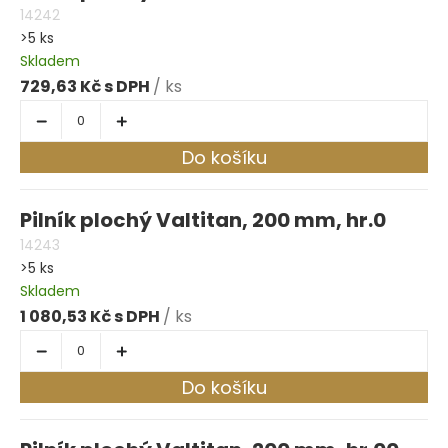
14242
>5 ks
Skladem
729,63 Kč
/ ks
Do košíku
Pilník plochý Valtitan, 200 mm, hr.0
14243
>5 ks
Skladem
1 080,53 Kč
/ ks
Do košíku