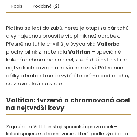
Popis
Podobné (2)
Platina se lepí do zubů, nerez je otupí za pár tahů
a vy najednou brousíte víc pilník než obrobek.
Přesně na tuhle chvíli šije švýcarská
Vallorbe
plochý pilník z materiálu
Valtitan
– speciálně
kalená a chromovaná ocel, která drží ostrost i na
nejtvrdších kovech a navíc nerezaví. Pět variant
délky a hrubosti seče vybíráte přímo podle toho,
co zrovna leží na stole.
Valtitan: tvrzená a chromovaná ocel
na nejtvrdší kovy
Za jménem Valtitan stojí speciální úprava oceli –
kalení spojené s chromováním, které podle výrobce a