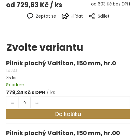
od
729,63 Kč
/ ks
od
603 Kč
bez DPH
Zeptat se
Hlídat
Sdílet
Zvolte variantu
Pilník plochý Valtitan, 150 mm, hr.0
14241
>5 ks
Skladem
779,24 Kč
/ ks
Do košíku
Pilník plochý Valtitan, 150 mm, hr.00