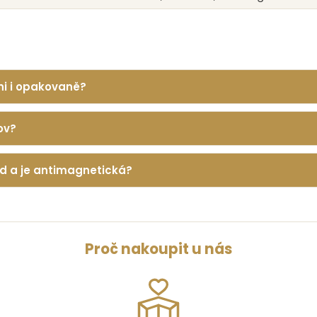
ni i opakovaně?
ov?
ud a je antimagnetická?
Proč nakoupit u nás