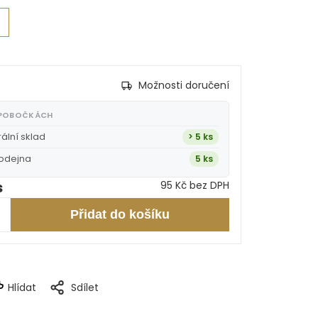
Možnosti doručení
 POBOČKÁCH
rální sklad
> 5 ks
rodejna
5 ks
s
95 Kč bez DPH
Přidat do košíku
Hlídat
Sdílet