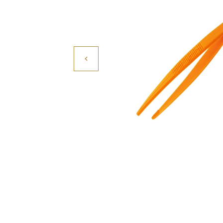
Povrchové úpravy
Kompresory a příslušenství
Čištění
Lití a tavení
Kameny
Motory, mikromotory, vrtačky
Literatura a DVD
Polotovary a komponenty
Drátování
Balení, prezentace a značení šperků