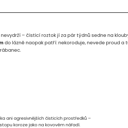
nevydrží – čisticí roztok jí za pár týdnů sedne na klouby
mm
do lázně naopak patří: nekoroduje, nevede proud a t
krábanec.
hka ani agresivnějších čisticích prostředků –
 stopu koroze jako na kovovém nářadí.