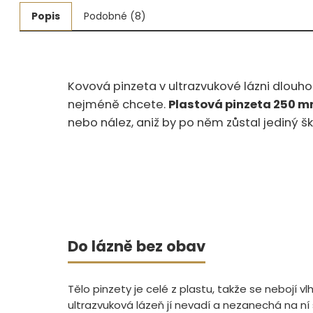
Popis
Podobné (8)
Měřidla, testry, váhy
Fasování a gravírování
Základní vybavení dílny
Kovová pinzeta v ultrazvukové lázni dlouho 
nejméně chcete.
Plastová pinzeta 250 
Tvarování
nebo nález, aniž by po něm zůstal jediný š
Navlékací nitě, struny, podložky
3D technologie
Smalty, UV barvy, patiny
Hodinářské potřeby
Do lázně bez obav
Lupy a mikroskopy
Tělo pinzety je celé z plastu, takže se nebojí vl
ultrazvuková lázeň jí nevadí a nezanechá na ní