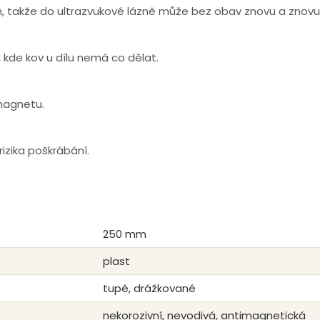
ům, takže do ultrazvukové lázně může bez obav znovu a znovu
 kde kov u dílu nemá co dělat.
 magnetu.
izika poškrábání.
250 mm
plast
tupé, drážkované
nekorozivní, nevodivá, antimagnetická