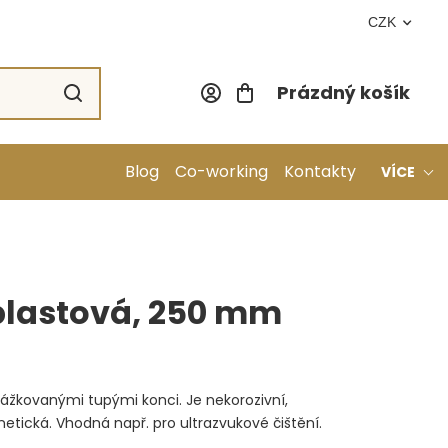
CZK
Prázdný košík
Nákupní koší
Blog
Co-working
Kontakty
VÍCE
plastová, 250 mm
rážkovanými tupými konci. Je nekorozivní,
tická. Vhodná např. pro ultrazvukové čištění.