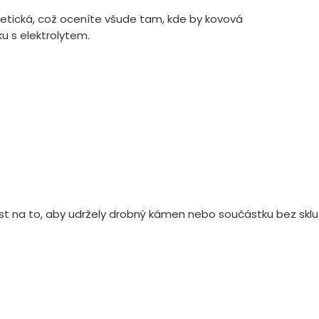
etická, což oceníte všude tam, kde by kovová
ku s elektrolytem.
t na to, aby udržely drobný kámen nebo součástku bez skluz