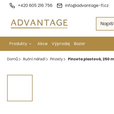
Přejít
+420 605 216 756
info@advantage-fl.cz
na
obsah
Produkty
Akce
Výprodej
Bazar
Galvanické pokovení
Domů
Ruční nářadí
Pinzety
Pinzeta plastová, 250 
Náhradní díly
Stopkové rotační nástroje
Ruční nářadí
Strojní obrábění
Letování a svařování