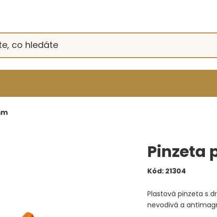
mm
Pinzeta 
Kód:
21304
Plastová pinzeta s d
nevodivá a antimagne