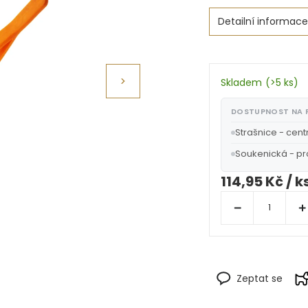
Detailní informace
Skladem
(
>5 ks
)
DOSTUPNOST NA
Strašnice - cent
Soukenická - p
114,95 Kč
/ k
Zeptat se