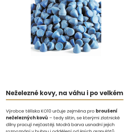
Neželezné kovy, na váhu i po velkém
Výrobce tělíska KO10 určuje zejména pro
broušení
neželezných kovů
– tedy slitin, se kterými zlatnické
dílny pracují nejčastěji. Modrá barva usnadní jejich
rozpoznání v bubnu i oddělení od jiných granulátů,