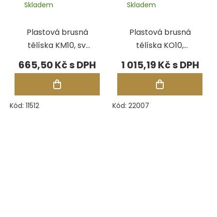
Skladem
Skladem
Plastová brusná
Plastová brusná
tělíska KM10, sv.
tělíska KO10,
zelená
modrá, 2 kg
665,50 Kč
1 015,19 Kč
Kód:
11512
Kód:
22007