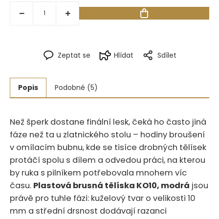
Zeptat se
Hlídat
Sdílet
Popis
Podobné (5)
Než šperk dostane finální lesk, čeká ho často jiná
fáze než ta u zlatnického stolu – hodiny broušení
v omílacím bubnu, kde se tisíce drobných tělísek
protáčí spolu s dílem a odvedou práci, na kterou
by ruka s pilníkem potřebovala mnohem víc
času.‍​‍​​‌‌‌​​​​‌‌​‌​‌​‌‌‌‌​​​‌‌​​​​​‌​
Plastová brusná tělíska KO10, modrá
jsou
právě pro tuhle fázi: kuželový tvar o velikosti 10
mm a střední drsnost dodávají razanci