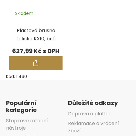
Skladem
Plastová brusná
tělíska KX10, bílá
627,99 Kč
Kód:
11460
Zápatí
Populární
Důležité odkazy
kategorie
Doprava a platba
Stopkové rotační
Reklamace a vrácení
nástroje
zboží