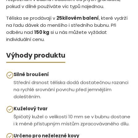
pokud v dílně používáte víc typů najednou.
Tělíska se prodávají v
25kilovém balení
, které vydrží
na řadu dávek do menšího i středního bubnu. Při
odběru nad
150 kg
si u nás můžete vyžádat
individuální cenu.
Výhody produktu
Silné broušení
Střední drsnost tělíska dodá dostatečnou razanci
na rychlé srovnání povrchu před jemnějším
doleštěním.
Kuželový tvar
Špičatý kužel o velikosti 10 mm se v bubnu dostane
i k méně přístupným místům zpracovávaného dílu.
Určeno pro neželezné kovy