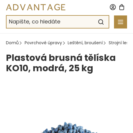
Přejít
na
obsah
Domů
Povrchové úpravy
Leštění, broušení
Strojní leště
Plastová brusná tělíska
KO10, modrá, 25 kg