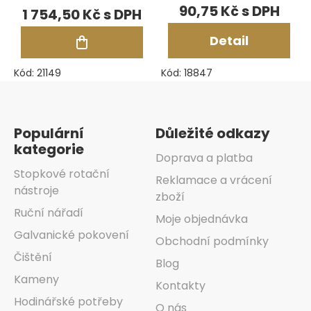
pro Elmasonic
90,75 Kč
1 754,50 Kč
40
Detail
Kód:
21149
Kód:
18847
Zápatí
Populární
Důležité odkazy
kategorie
Doprava a platba
Stopkové rotační
Reklamace a vrácení
nástroje
zboží
Ruční nářadí
Moje objednávka
Galvanické pokovení
Obchodní podmínky
Čištění
Blog
Kameny
Kontakty
Hodinářské potřeby
O nás