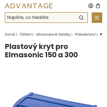
Přejít
na
obsah
Domů
Čištění
Ultrazvukové čističky
Příslušenství
Pla
Plastový kryt pro
Elmasonic 150 a 300