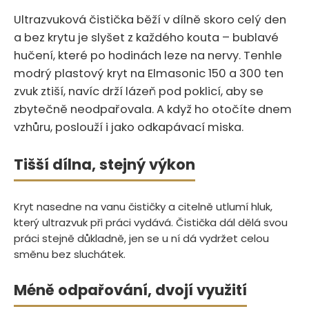
Ultrazvuková čistička běží v dílně skoro celý den
a bez krytu je slyšet z každého kouta – bublavé
hučení, které po hodinách leze na nervy.‍​‍‌‌​‌‌‌‌‌​​‌‌‌​​​‌​‌​‌‌​‌​‌​​​​​‌ Tenhle
modrý plastový kryt na Elmasonic 150 a 300 ten
zvuk ztiší, navíc drží lázeň pod poklicí, aby se
zbytečně neodpařovala. A když ho otočíte dnem
vzhůru, poslouží i jako odkapávací miska.
Tišší dílna, stejný výkon
Kryt nasedne na vanu čističky a citelně utlumí hluk,
který ultrazvuk při práci vydává. Čistička dál dělá svou
práci stejně důkladně, jen se u ní dá vydržet celou
směnu bez sluchátek.
Méně odpařování, dvojí využití