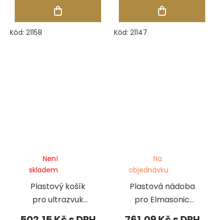
Kód:
21158
Kód:
21147
Není
Na
skladem
objednávku
Plastový košík
Plastová nádoba
pro ultrazvuk
pro Elmasonic
10348
40
502,15 Kč
761,09 Kč