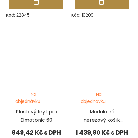
Kód:
22845
Kód:
10209
Na
Na
objednávku
objednávku
Plastový kryt pro
Modulární
Elmasonic 60
nerezový košík
pro Elmasonic 15
849,42 Kč
1 439,90 Kč
a 20