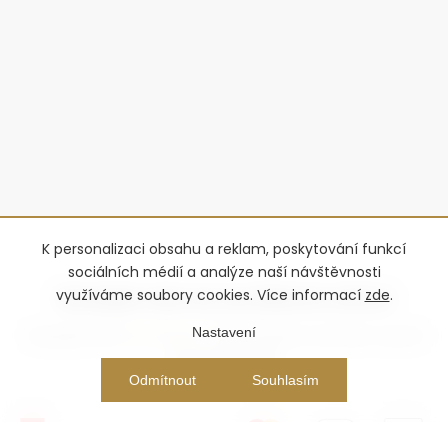
K personalizaci obsahu a reklam, poskytování funkcí
sociálních médií a analýze naší návštěvnosti
využíváme soubory cookies. Více informací
zde
.
Nastavení
Copyright 2026
Advantage-fl
. Všechna práva vyhrazena.
Upravit
nastavení cookies
Vytvořil Shoptet Premium
Odmítnout
Souhlasím