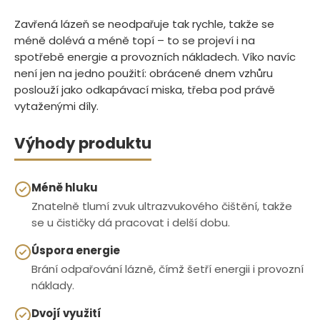
Zavřená lázeň se neodpařuje tak rychle, takže se
méně dolévá a méně topí – to se projeví i na
spotřebě energie a provozních nákladech. Víko navíc
není jen na jedno použití: obrácené dnem vzhůru
poslouží jako odkapávací miska, třeba pod právě
vytaženými díly.
Výhody produktu
Méně hluku
Znatelně tlumí zvuk ultrazvukového čištění, takže
se u čističky dá pracovat i delší dobu.
Úspora energie
Brání odpařování lázně, čímž šetří energii i provozní
náklady.
Dvojí využití