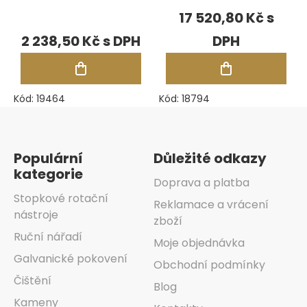
3X Line
17 520,80 Kč
2 238,50 Kč
Kód:
19464
Kód:
18794
Zápatí
Populární
Důležité odkazy
kategorie
Doprava a platba
Stopkové rotační
Reklamace a vrácení
nástroje
zboží
Ruční nářadí
Moje objednávka
Galvanické pokovení
Obchodní podmínky
Čištění
Blog
Kameny