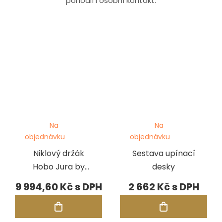
pohodlí i osobní kontakt.
Na
Na
objednávku
objednávku
Niklový držák
Sestava upínací
Hobo Jura by
desky
GRS 3X Line
9 994,60 Kč
2 662 Kč