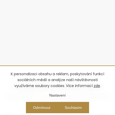
K personalizaci obsahu a reklam, poskytování funkcí
sociálních médií a analýze naší návštěvnosti
využíváme soubory cookies. Více informací
zde
.
Nastavení
Copyright 2026
Advantage-fl
. Všechna práva vyhrazena.
Upravit
nastavení cookies
Vytvořil Shoptet Premium
Odmítnout
Souhlasím