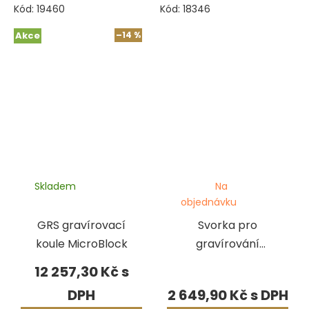
Kód:
19460
Kód:
18346
Akce
–14 %
Skladem
Na
objednávku
GRS gravírovací
Svorka pro
koule MicroBlock
gravírování
Thermo Loc Jura
12 257,30 Kč
by GRS
2 649,90 Kč