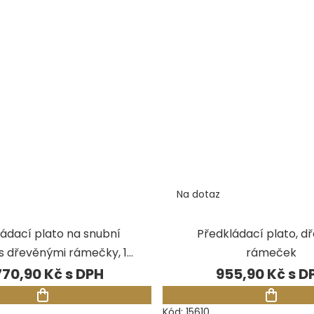
Na dotaz
ádací plato na snubní
Předkládací plato, d
s dřevěnými rámečky, 12
rámeček
pozic
770,90 Kč
955,90 Kč
Kód:
15610