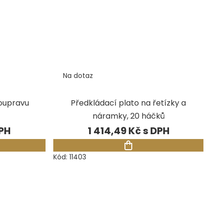
Na dotaz
soupravu
Předkládací plato na řetízky a
náramky, 20 háčků
1 414,49 Kč
Kód:
11403