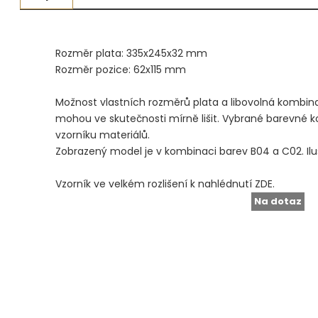
Měřidla, testry, váhy
Fasování a gravírování
Rozměr plata: 335x245x32 mm
Rozměr pozice: 62x115 mm
Základní vybavení dílny
Možnost vlastních rozměrů plata a libovolná kombin
Tvarování
mohou ve skutečnosti mírně lišit. Vybrané barevné
vzorníku materiálů.
Navlékací nitě, struny, podložky
Zobrazený model je v kombinaci barev B04 a C02. Ilus
3D technologie
Vzorník ve velkém rozlišení k nahlédnutí
ZDE
.
Na dotaz
Smalty, UV barvy, patiny
Hodinářské potřeby
Lupy a mikroskopy