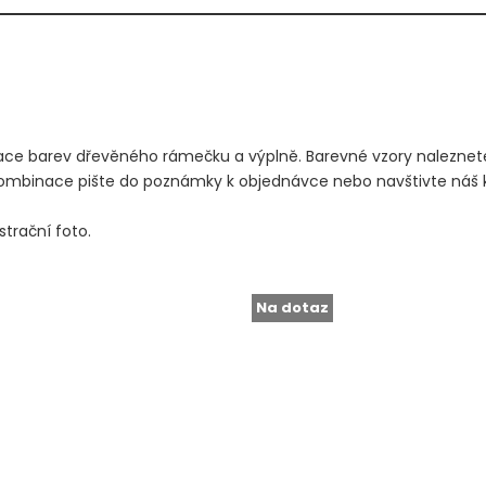
ace barev dřevěného rámečku a výplně. Barevné vzory naleznete 
 kombinace pište do poznámky k objednávce nebo navštivte náš
trační foto.
Na dotaz