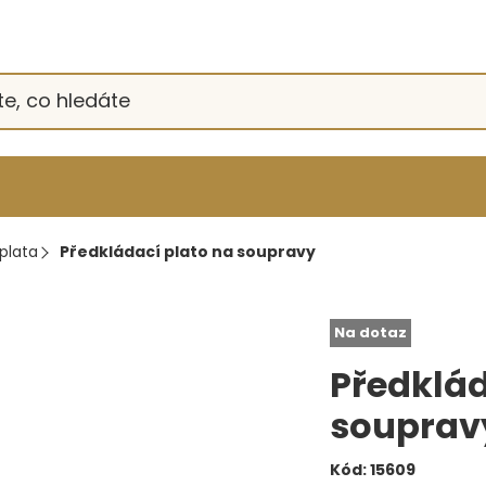
plata
Předkládací plato na soupravy
Na dotaz
Předklád
souprav
Kód:
15609