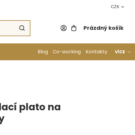
CZK
Prázdný košík
Nákupní koší
Blog
Co-working
Kontakty
VÍCE
ací plato na
y