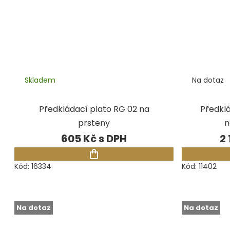
Skladem
Na dotaz
Předkládací plato RG 02 na
Předklá
prsteny
n
605 Kč
2 
Kód:
16334
Kód:
11402
Na dotaz
Na dotaz