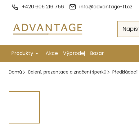
Přejít
+420 605 216 756
info@advantage-fl.cz
na
obsah
Produkty
Akce
Výprodej
Bazar
Galvanické pokovení
Domů
Balení, prezentace a značení šperků
Předkládací 
Náhradní díly
Stopkové rotační nástroje
Ruční nářadí
Strojní obrábění
Letování a svařování