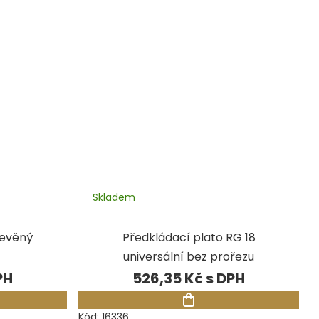
Skladem
řevěný
Předkládací plato RG 18
universální bez prořezu
526,35 Kč
Kód:
16336