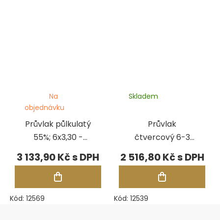
Na
Skladem
objednávku
Průvlak půlkulatý
Průvlak
55%; 6x3,30 -
čtvercový 6-3
3x1,65 mm, 31
mm, 31 otvorů
3 133,90 Kč
2 516,80 Kč
otvorů
Kód:
12569
Kód:
12539
Zápatí