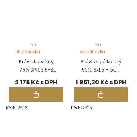
Na
Na
objednávku
objednávku
Průvlak oválný
Průvlak půlkulatý
75% SP103 6-3
50%; 3x1,5 - 1x0,5
mm, 31 otvorů
mm, 20 otvorů
2 178 Kč
1 851,30 Kč
Kód:
12536
Kód:
12535