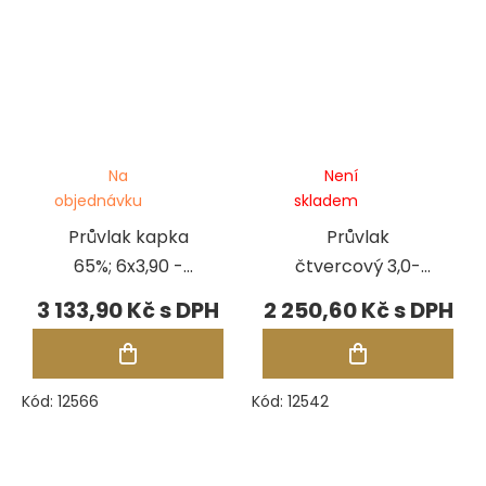
Na
Není
objednávku
skladem
Průvlak kapka
Průvlak
65%; 6x3,90 -
čtvercový 3,0-
3x1,95 mm, 31
0,5 mm, 31 otvorů
3 133,90 Kč
2 250,60 Kč
otvorů
Kód:
12566
Kód:
12542