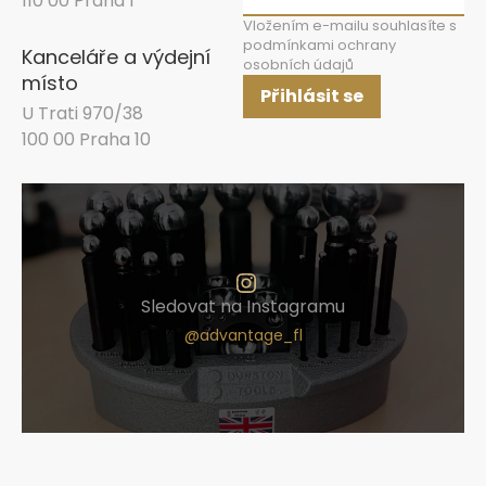
110 00 Praha 1
Vložením e-mailu souhlasíte s
podmínkami ochrany
Kanceláře a výdejní
osobních údajů
místo
Přihlásit se
U Trati 970/38
100 00 Praha 10
Sledovat na Instagramu