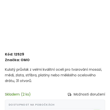
Kód:
12529
Značka:
OMO
Kulatý průvlak z velmi kvalitní oceli pro tvarování mosazi,
mědi, zlata, stříbra, platiny nebo měkkého ocelového
drátu, 31 otvorů.
Skladem
(
2 ks
)
Možnosti doručení
DOSTUPNOST NA POBOČKÁCH