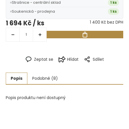
Strašnice - centrální sklad
1 ks
Soukenická - prodejna
1 ks
1 694 Kč
/ ks
1 400 Kč bez DPH
Zeptat se
Hlídat
Sdílet
Popis
Podobné (8)
Popis produktu není dostupný