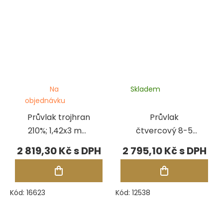
Na
Skladem
objednávku
Průvlak trojhran
Průvlak
210%; 1,42x3 mm
čtvercový 8-5
- 0,47x1 mm; 20
mm, 31 otvorů
2 819,30 Kč
2 795,10 Kč
otvorů
Kód:
16623
Kód:
12538