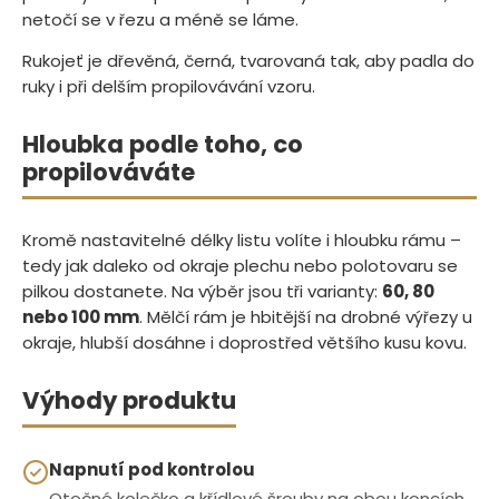
netočí se v řezu a méně se láme.
Rukojeť je dřevěná, černá, tvarovaná tak, aby padla do
ruky i při delším propilovávání vzoru.
Hloubka podle toho, co
propilováváte
Kromě nastavitelné délky listu volíte i hloubku rámu –
tedy jak daleko od okraje plechu nebo polotovaru se
pilkou dostanete. Na výběr jsou tři varianty:
60, 80
nebo 100 mm
. Mělčí rám je hbitější na drobné výřezy u
okraje, hlubší dosáhne i doprostřed většího kusu kovu.
Výhody produktu
Napnutí pod kontrolou
Otočné kolečko a křídlové šrouby na obou koncích