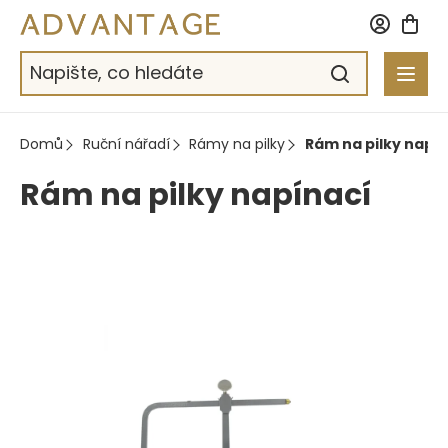
Přejít
na
obsah
Domů
Ruční nářadí
Rámy na pilky
Rám na pilky napí
Rám na pilky napínací