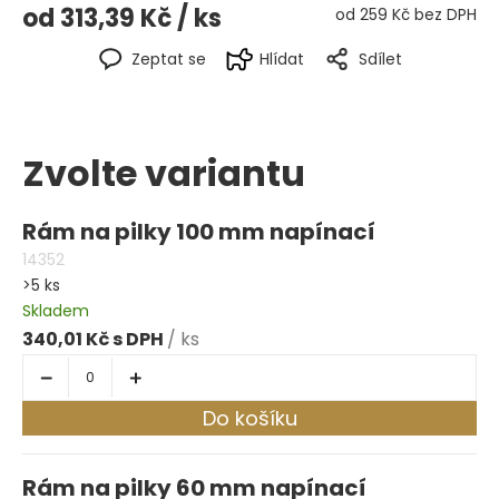
od
313,39 Kč
/ ks
od
259 Kč
bez DPH
Zeptat se
Hlídat
Sdílet
Zvolte variantu
Rám na pilky 100 mm napínací
14352
>5 ks
Skladem
340,01 Kč
/ ks
Do košíku
Rám na pilky 60 mm napínací