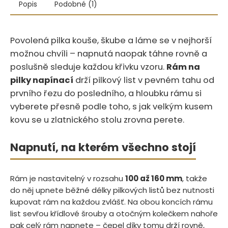
Popis
Podobné (1)
Povolená pilka kouše, škube a láme se v nejhorší
možnou chvíli – napnutá naopak táhne rovně a
poslušně sleduje každou křivku vzoru.
Rám na
pilky napínací
drží pilkový list v pevném tahu od
prvního řezu do posledního, a hloubku rámu si
vyberete přesně podle toho, s jak velkým kusem
kovu se u zlatnického stolu zrovna perete.
Napnutí, na kterém všechno stojí
Rám je nastavitelný v rozsahu
100 až 160 mm
, takže
do něj upnete běžné délky pilkových listů bez nutnosti
kupovat rám na každou zvlášť. Na obou koncích rámu
list sevřou křídlové šrouby a otočným kolečkem nahoře
pak celý rám napnete – čepel díky tomu drží rovně,