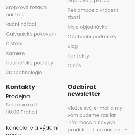
Doprava a platba
Stopkové rotační
Reklamace a vrácení
nástroje
zboží
Ruční nářadí
Moje objednávka
Galvanické pokovení
Obchodní podmínky
Čištění
Blog
Kameny
Kontakty
Hodinářské potřeby
O nás
3D technologie
Kontakty
Odebírat
newsletter
Prodejna
Soukenická 11
Vložte svůj e-mail a my
110 00 Praha 1
vám budeme zasílat
informace o nových
Kanceláře a výdejní
produktech na našem e-
místo