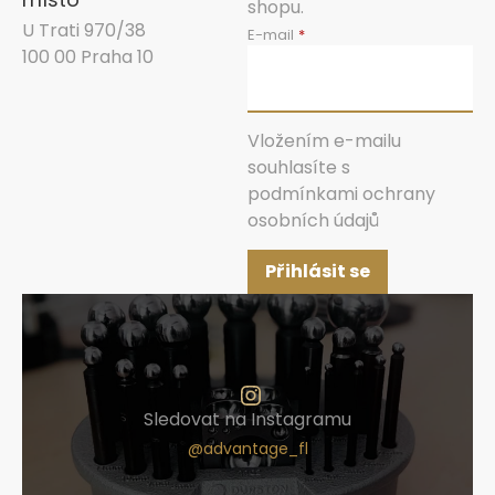
shopu.
U Trati 970/38
E-mail
100 00 Praha 10
Vložením e-mailu
souhlasíte s
podmínkami ochrany
osobních údajů
Přihlásit se
Sledovat na Instagramu