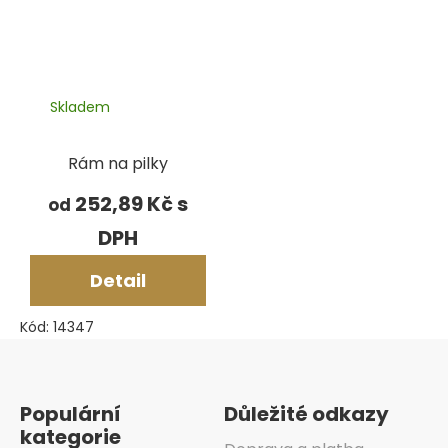
Skladem
Rám na pilky
252,89 Kč
od
Detail
Kód:
14347
Zápatí
Populární
Důležité odkazy
kategorie