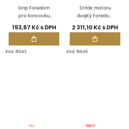
Grip Foredom
Držák motoru
pro koncovku
dvojitý Foredom
H.30
MAMH-1, upínací
153,67 Kč
2 311,10 Kč
svorka
Kód:
15043
Kód:
16645
Na
Není