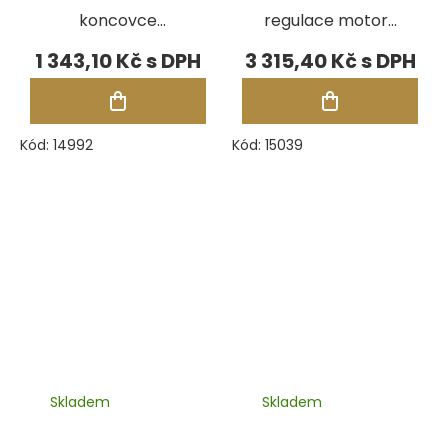
koncovce
regulace motoru
Foredom H.15
Foredom
1 343,10 Kč
3 315,40 Kč
karbidový,
špičatý
Kód:
14992
Kód:
15039
Skladem
Skladem