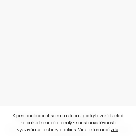
K personalizaci obsahu a reklam, poskytování funkcí
sociálních médií a analýze naší návštěvnosti
využíváme soubory cookies. Více informací
zde
.
Copyright 2026
Advantage-fl
. Všechna práva vyhrazena.
Upravit
nastavení cookies