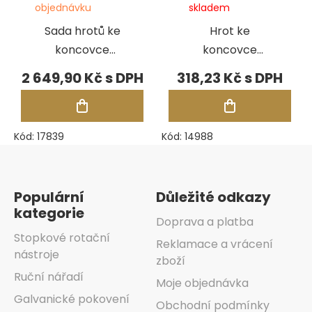
objednávku
skladem
Sada hrotů ke
Hrot ke
koncovce
koncovce
Foredom H.15
Foredom H.15,
2 649,90 Kč
318,23 Kč
kulatý
Kód:
17839
Kód:
14988
Zápatí
Populární
Důležité odkazy
kategorie
Doprava a platba
Stopkové rotační
Reklamace a vrácení
nástroje
zboží
Ruční nářadí
Moje objednávka
Galvanické pokovení
Obchodní podmínky