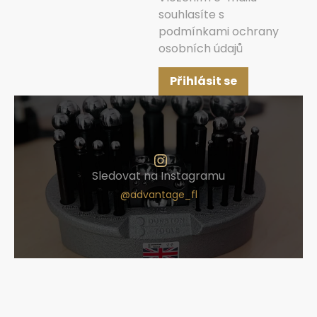
souhlasíte s
podmínkami ochrany
osobních údajů
Přihlásit se
Sledovat na Instagramu