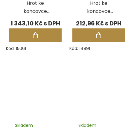
Hrot ke
Hrot ke
koncovce
koncovce
Foredom H.15,
Foredom H.15,
1 343,10 Kč
212,96 Kč
pavé
plochý
diamantový
Kód:
15061
Kód:
14991
Skladem
Skladem