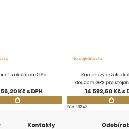
ávku
Na objednávku
unt s okulárem 0,6×
Kamerový držák s k
kloubem GRS pro stojan
 156,20 Kč
14 592,60 Kč
Kód:
18343
y
Kontakty
Odebírat