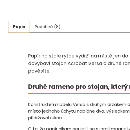
Měřidla, testry, váhy
Fasování a gravírování
Popis
Podobné (8)
Základní vybavení dílny
Tvarování
Papír na stole rytce vydrží na místě jen do prvního závanu od br
Navlékací nitě, struny, podložky
dovybaví stojan Acrobat Versa o druhé r
pověsíte.
3D technologie
Smalty, UV barvy, patiny
Druhé rameno pro stojan, který 
Hodinářské potřeby
Konstruktéři modelu Versa s druhým držákem do
Lupy a mikroskopy
místo jednoho úchytu nabídne dva. Výsledkem je
přidržoval rukou.
O to, že papír nikam neuletí, se starají magnety 