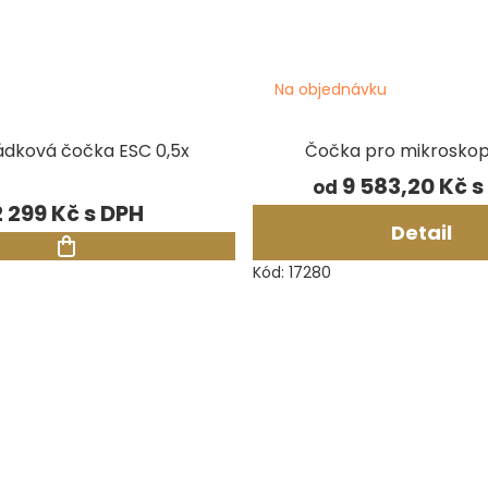
Na objednávku
ádková čočka ESC 0,5x
Čočka pro mikroskop
9 583,20 Kč
od
2 299 Kč
Detail
Kód:
17280