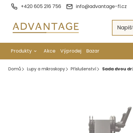
Přejít
+420 605 216 756
info@advantage-fl.cz
na
obsah
Produkty
Akce
Výprodej
Bazar
Galvanické pokovení
Domů
Lupy a mikroskopy
Příslušenství
Sada dvou d
Náhradní díly
Stopkové rotační nástroje
Ruční nářadí
Strojní obrábění
Letování a svařování