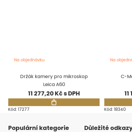
Na objednávku
Na objedn
Držák kamery pro mikroskop
C-Mo
Leica A60
11 277,20 Kč
11
Kód:
17277
Kód:
18340
Zápatí
Populární kategorie
Důležité odkaz