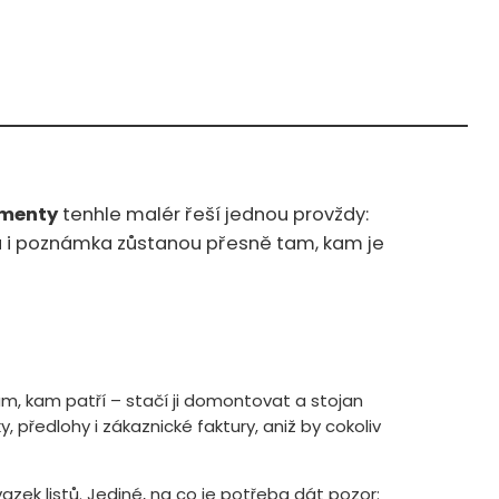
umenty
tenhle malér řeší jednou provždy:
a i poznámka zůstanou přesně tam, kam je
m, kam patří – stačí ji domontovat a stojan
předlohy i zákaznické faktury, aniž by cokoliv
svazek listů. Jediné, na co je potřeba dát pozor: