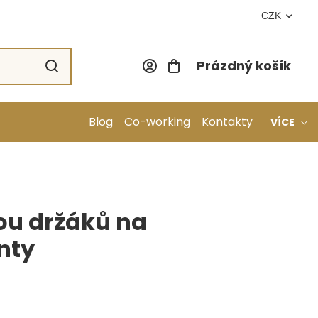
CZK
Prázdný košík
Nákupní koší
Blog
Co-working
Kontakty
VÍCE
ou držáků na
nty