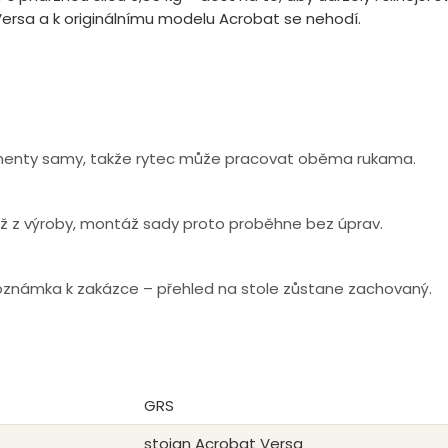
ersa a k originálnímu modelu Acrobat se nehodí.
kumenty samy, takže rytec může pracovat oběma rukama.
 už z výroby, montáž sady proto proběhne bez úprav.
poznámka k zakázce – přehled na stole zůstane zachovaný.
GRS
stojan Acrobat Versa