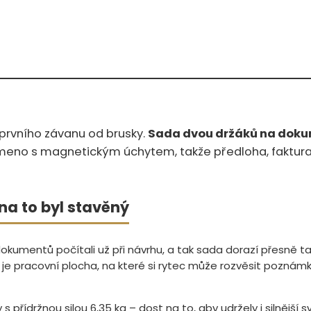
usky.‍​‍‌‌​‌‌‌‌‌​‌‌‌​​‌​‌​‌‌‌‌‌‌‌‌‌‌​​​‌
Sada dvou držáků na dok
ameno s magnetickým úchytem, takže předloha, faktur
na to byl stavěný
kumentů počítali už při návrhu, a tak sada dorazí přesně ta
 pracovní plocha, na které si rytec může rozvěsit poznámky, 
s přídržnou silou 6,35 kg – dost na to, aby udržely i silnější 