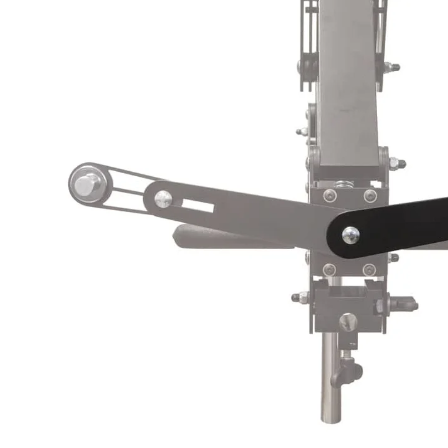
Povrchové úpravy
Kompresory a příslušenství
Čištění
Lití a tavení
Kameny
Motory, mikromotory, vrtačky
Literatura a DVD
Polotovary a komponenty
Drátování
Balení, prezentace a značení šperků