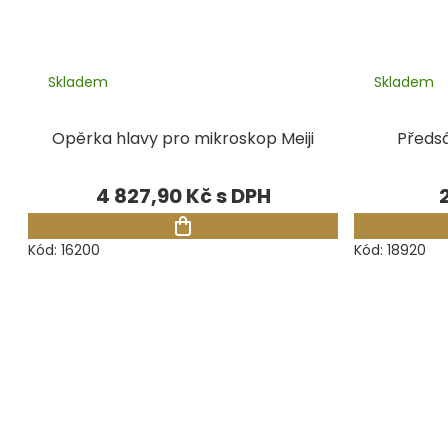
Skladem
Skladem
Opěrka hlavy pro mikroskop Meiji
Předs
4 827,90 Kč
Kód:
16200
Kód:
18920