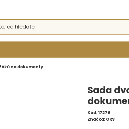
ržáků na dokumenty
Sada dv
dokume
Kód:
17279
Značka:
GRS