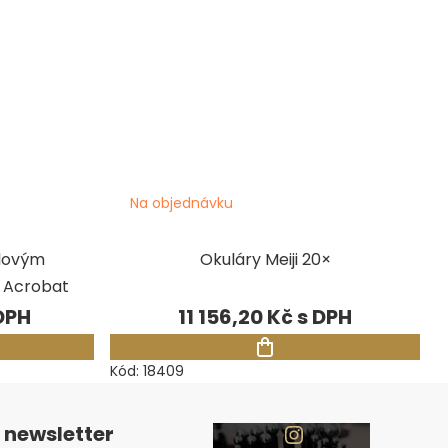
Na objednávku
ulovým
Okuláry Meiji 20×
 Acrobat
11 156,20 Kč
Kód:
18409
 newsletter