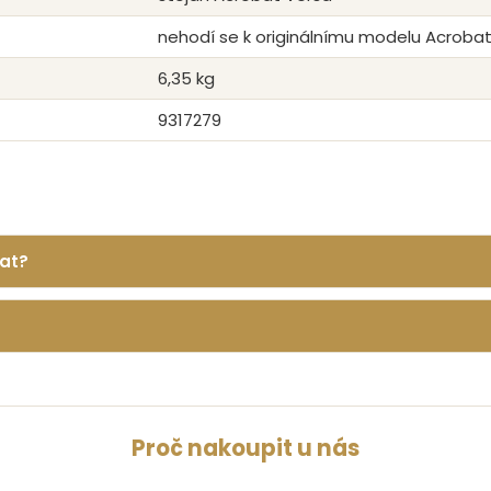
nehodí se k originálnímu modelu Acroba
6,35 kg
9317279
bat?
Proč nakoupit u nás