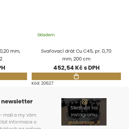
Skladem
 0,20 mm,
Svařovací drát Cu C45, pr. 0,70
2
mm, 200 cm
452,54 Kč
Kód:
20627
 newsletter
Sledovat na
Instagramu
 e-mail a my vám
lat informace o
duktech na našem