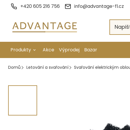
Přejít
+420 605 216 756
info@advantage-fl.cz
na
obsah
Produkty
Akce
Výprodej
Bazar
Galvanické pokovení
Domů
Letování a svařování
Svařování elektrickým obl
Náhradní díly
Stopkové rotační nástroje
Ruční nářadí
Strojní obrábění
Letování a svařování