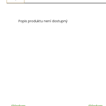
Měřidla, testry, váhy
Fasování a gravírování
Popis produktu není dostupný
Základní vybavení dílny
Tvarování
Navlékací nitě, struny, podložky
3D technologie
Smalty, UV barvy, patiny
Hodinářské potřeby
Lupy a mikroskopy
Skladem
Skladem