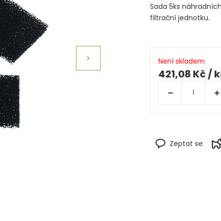
Sada 5ks náhradních
filtrační jednotku.
Není skladem
421,08 Kč
/ k
Zeptat se