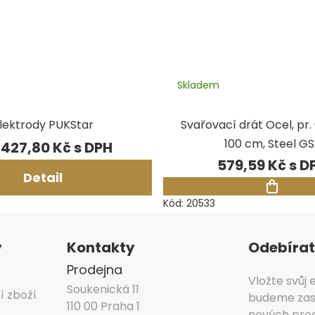
Skladem
lektrody PUKStar
Svařovací drát Ocel, pr.
100 cm, Steel GS
 427,80 Kč
579,59 Kč
Detail
Kód:
20533
y
Kontakty
Odebírat
Prodejna
Vložte svůj
Soukenická 11
í zboží
budeme zasí
110 00 Praha 1
nových pro