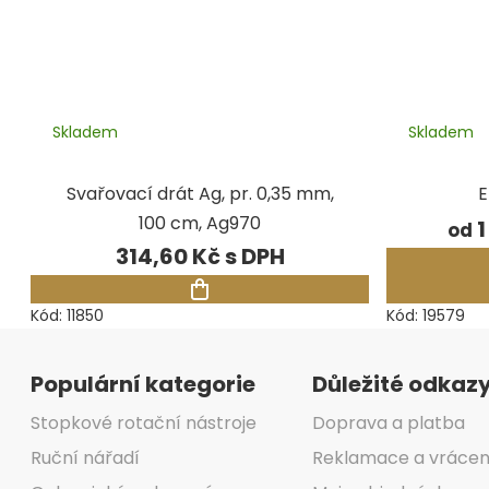
Skladem
Skladem
Svařovací drát Ag, pr. 0,35 mm,
E
100 cm, Ag970
1
od
314,60 Kč
Kód:
11850
Kód:
19579
Zápatí
Populární kategorie
Důležité odkaz
Stopkové rotační nástroje
Doprava a platba
Ruční nářadí
Reklamace a vrácen