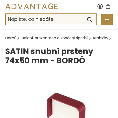
Přejít
na
obsah
Domů
Balení, prezentace a značení šperků
Krabičky
Te
SATIN snubní prsteny
74x50 mm - BORDÓ