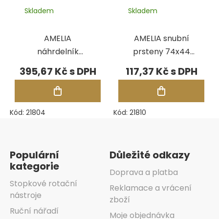
Skladem
Skladem
AMELIA
AMELIA snubní
náhrdelník
prsteny 74x44
185x183 mm -
mm - BÉŽOVÁ
395,67 Kč
117,37 Kč
BÉŽOVÁ
Kód:
21804
Kód:
21810
Zápatí
Populární
Důležité odkazy
kategorie
Doprava a platba
Stopkové rotační
Reklamace a vrácení
nástroje
zboží
Ruční nářadí
Moje objednávka