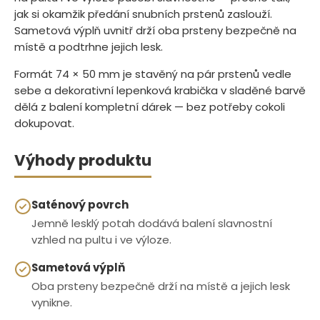
jak si okamžik předání snubních prstenů zaslouží.
Sametová výplň uvnitř drží oba prsteny bezpečně na
místě a podtrhne jejich lesk.
Formát 74 × 50 mm je stavěný na pár prstenů vedle
sebe a dekorativní lepenková krabička v sladěné barvě
dělá z balení kompletní dárek — bez potřeby cokoli
dokupovat.
Výhody produktu
Saténový povrch
Jemně lesklý potah dodává balení slavnostní
vzhled na pultu i ve výloze.
Sametová výplň
Oba prsteny bezpečně drží na místě a jejich lesk
vynikne.