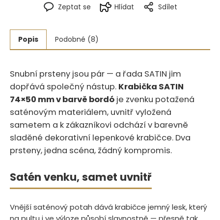
Zeptat se
Hlídat
Sdílet
Popis
Podobné (8)
Snubní prsteny jsou pár — a řada SATIN jim
dopřává společný nástup.
Krabička SATIN
74×50 mm v barvě bordó
je zvenku potažená
saténovým materiálem, uvnitř vyložená
sametem a k zákazníkovi odchází v barevně
sladěné dekorativní lepenkové krabičce. Dva
prsteny, jedna scéna, žádný kompromis.
Satén venku, samet uvnitř
Vnější saténový potah dává krabičce jemný lesk, který
na pultu i ve výloze působí slavnostně — přesně tak,