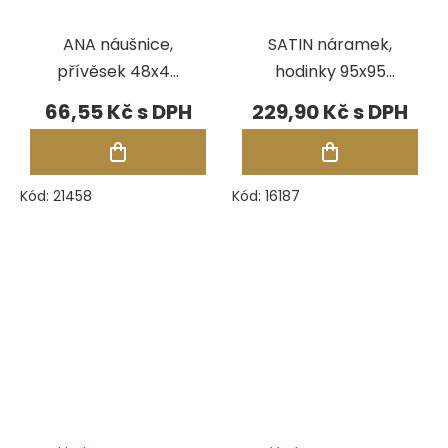
ANA náušnice,
SATIN náramek,
přívěsek 48x48
hodinky 95x95
mm - ČERVENÁ
mm - BORDÓ
66,55 Kč
229,90 Kč
Kód:
21458
Kód:
16187