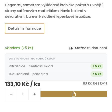
Elegantní, sametem vykládaná krabička pokrytá z vnější
strany saténovým materiálem. Navíc balená v
dekorativní, barevně sladěné lepenkové krabičce.
Detailní informace
Skladem
(
>5 ks
)
Možnosti doručení
DOSTUPNOST NA POBOČKÁCH
Strašnice - centrální sklad
> 5 ks
Soukenická - prodejna
> 5 ks
133,10 Kč
/ ks
110 Kč bez DPH