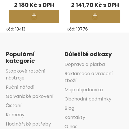
Scroll Designs
Techniques
2 180 Kč
2 141,70 Kč
Kód:
18413
Kód:
10776
Zápatí
Populární
Důležité odkazy
kategorie
Doprava a platba
Stopkové rotační
Reklamace a vrácení
nástroje
zboží
Ruční nářadí
Moje objednávka
Galvanické pokovení
Obchodní podmínky
Čištění
Blog
Kameny
Kontakty
Hodinářské potřeby
O nás