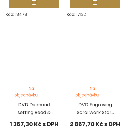
Kód:
18478
Kód:
17132
Na
Na
objednávku
objednávku
DVD Diamond
DVD Engraving
setting Bead &
Scrollwork Start
bright cut
to Finish
1 367,30 Kč
2 867,70 Kč