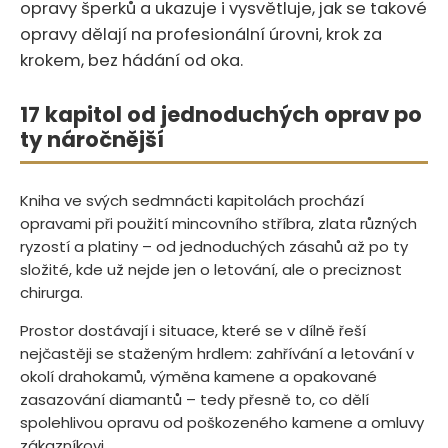
opravy šperků a ukazuje i vysvětluje, jak se takové
opravy dělají na profesionální úrovni, krok za
krokem, bez hádání od oka.
17 kapitol od jednoduchých oprav po
ty náročnější
Kniha ve svých sedmnácti kapitolách prochází
opravami při použití mincovního stříbra, zlata různých
ryzostí a platiny – od jednoduchých zásahů až po ty
složité, kde už nejde jen o letování, ale o preciznost
chirurga.
Prostor dostávají i situace, které se v dílně řeší
nejčastěji se staženým hrdlem: zahřívání a letování v
okolí drahokamů, výměna kamene a opakované
zasazování diamantů – tedy přesně to, co dělí
spolehlivou opravu od poškozeného kamene a omluvy
zákazníkovi.