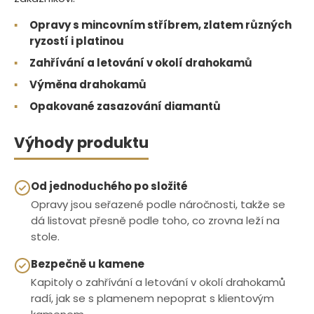
▪
Opravy s mincovním stříbrem, zlatem různých
ryzostí i platinou
▪
Zahřívání a letování v okolí drahokamů
▪
Výměna drahokamů
▪
Opakované zasazování diamantů
Výhody produktu
Od jednoduchého po složité
Opravy jsou seřazené podle náročnosti, takže se
dá listovat přesně podle toho, co zrovna leží na
stole.
Bezpečně u kamene
Kapitoly o zahřívání a letování v okolí drahokamů
radí, jak se s plamenem nepoprat s klientovým