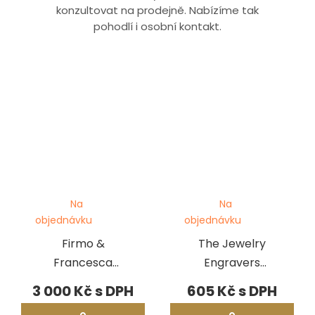
konzultovat na prodejně. Nabízíme tak
pohodlí i osobní kontakt.
Na
Na
objednávku
objednávku
Firmo &
The Jewelry
Francesca
Engravers
Fracassi: Master
Manual
3 000 Kč
605 Kč
Engravers