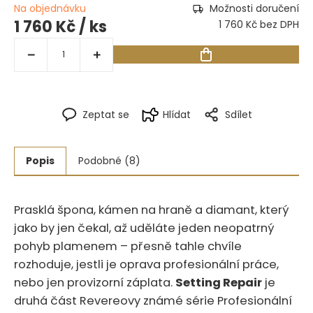
Na objednávku
Možnosti doručení
1 760 Kč
/ ks
1 760 Kč bez DPH
Zeptat se
Hlídat
Sdílet
Popis
Podobné (8)
Prasklá špona, kámen na hraně a diamant, který
jako by jen čekal, až uděláte jeden neopatrný
pohyb plamenem – přesně tahle chvíle
rozhoduje, jestli je oprava profesionální práce,
nebo jen provizorní záplata.
Setting Repair
je
druhá část Revereovy známé série Profesionální