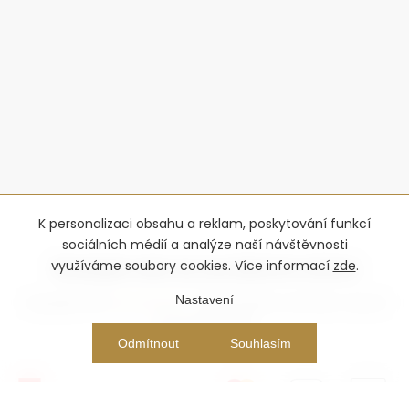
K personalizaci obsahu a reklam, poskytování funkcí
sociálních médií a analýze naší návštěvnosti
využíváme soubory cookies. Více informací
zde
.
Nastavení
Copyright 2026
Advantage-fl
. Všechna práva vyhrazena.
Upravit
nastavení cookies
Vytvořil Shoptet Premium
Odmítnout
Souhlasím