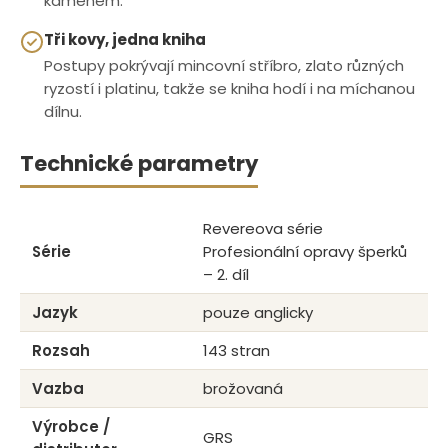
kamenem.
Tři kovy, jedna kniha
Postupy pokrývají mincovní stříbro, zlato různých
ryzostí i platinu, takže se kniha hodí i na míchanou
dílnu.
Technické parametry
Revereova série
Série
Profesionální opravy šperků
– 2. díl
Jazyk
pouze anglicky
Rozsah
143 stran
Vazba
brožovaná
Výrobce /
GRS