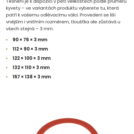
Těsnění je k dispozici v pěti velikostech podle průměru
kyvety – ve variantách produktu vyberete tu, která
patří k vašemu odlévacímu válci. Provedení se liší
vnějším i vnitřním rozměrem, tloušťka ale zůstává u
všech stejná – 3 mm.
▪
90 × 75 × 3 mm
▪
112 × 90 × 3 mm
▪
122 × 100 × 3 mm
▪
132 × 110 × 3 mm
▪
157 × 138 × 3 mm