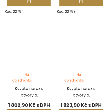
150 mm, tl. stěny
200 mm, tl. stěny
2,5 mm
2,5 mm
Kód:
22794
Kód:
22793
Na
Na
objednávku
objednávku
Kyveta nerez s
Kyveta nerez s
otvory a
otvory a
prstencem,
prstencem,
1 802,90 Kč
1 923,90 Kč
pr.80 mm, výška
pr.80 mm, výška