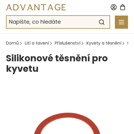
Přejít
na
obsah
Domů
Lití a tavení
Příslušenství
Kyvety a těsnění
Si
Silikonové těsnění pro
kyvetu