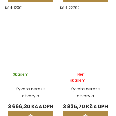
Kód:
12001
Kód:
22792
Skladem
Není
skladem
Kyveta nerez s
Kyveta nerez s
otvory a
otvory a
prstencem,
prstencem,
3 666,30 Kč
3 835,70 Kč
pr.100 mm, výška
pr.100 mm, výška