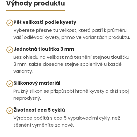
Výhody produktu
Pět velikostí podle kyvety
Vyberete přesně tu velikost, která patří k průměru
vaší odlévací kyvety, přímo ve variantách produktu.
Jednotná tloušťka 3 mm
Bez ohledu na velikost má těsnění stejnou tloušťku
3 mm, takže dosedne stejně spolehlivě u každé
varianty.
Silikonový materiál
Pružný silikon se přizpůsobí hraně kyvety a drží spoj
neprodyšný.
Životnost cca 5 cyklů
Výrobce počítá s cca 5 vypalovacími cykly, než
těsnění vyměníte za nové.