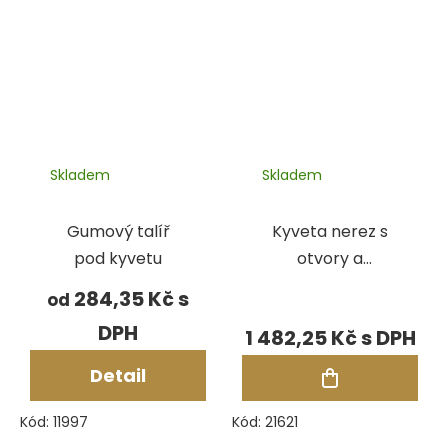
Skladem
Skladem
Gumový talíř
Kyveta nerez s
pod kyvetu
otvory a
prstencem,
284,35 Kč
od
pr.80 mm, výška
1 482,25 Kč
150 mm PP
Detail
Kód:
11997
Kód:
21621