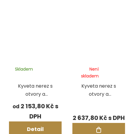
Skladem
Není
skladem
Kyveta nerez s
Kyveta nerez s
otvory a
otvory a
prstencem
prstencem, pr.90
2 153,80 Kč
od
mm, výška 120
2 637,80 Kč
mm, tl. stěny 2,5
mm
Detail