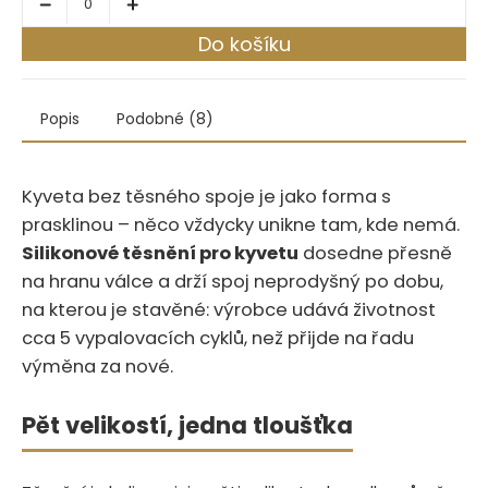
Do košíku
Popis
Podobné (8)
Kyveta bez těsného spoje je jako forma s
prasklinou – něco vždycky unikne tam, kde nemá.
Silikonové těsnění pro kyvetu
dosedne přesně
na hranu válce a drží spoj neprodyšný po dobu,
na kterou je stavěné: výrobce udává životnost
cca 5 vypalovacích cyklů, než přijde na řadu
výměna za nové.
Pět velikostí, jedna tloušťka