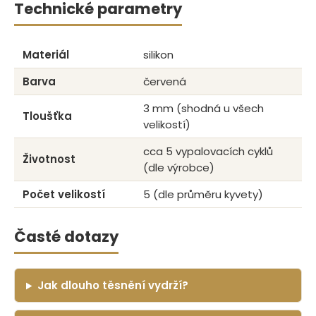
Technické parametry
Materiál
silikon
Barva
červená
3 mm (shodná u všech
Tloušťka
velikostí)
cca 5 vypalovacích cyklů
Životnost
(dle výrobce)
Počet velikostí
5 (dle průměru kyvety)
Časté dotazy
Jak dlouho těsnění vydrží?