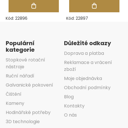
100 mm, tl. stěny
120 mm, tl. stěny
2 mm
2 mm
Kód:
22896
Kód:
22897
Zápatí
Populární
Důležité odkazy
kategorie
Doprava a platba
Stopkové rotační
Reklamace a vrácení
nástroje
zboží
Ruční nářadí
Moje objednávka
Galvanické pokovení
Obchodní podmínky
Čištění
Blog
Kameny
Kontakty
Hodinářské potřeby
O nás
3D technologie