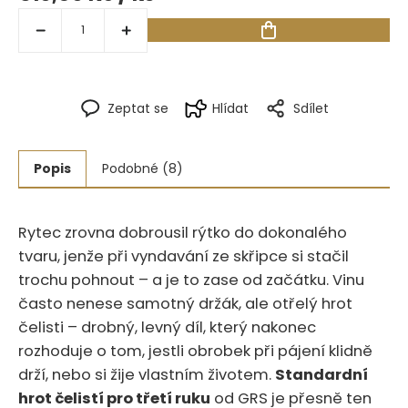
Zeptat se
Hlídat
Sdílet
Popis
Podobné (8)
Rytec zrovna dobrousil rýtko do dokonalého
tvaru, jenže při vyndavání ze skřipce si stačil
trochu pohnout – a je to zase od začátku. Vinu
často nenese samotný držák, ale otřelý hrot
čelisti – drobný, levný díl, který nakonec
rozhoduje o tom, jestli obrobek při pájení klidně
drží, nebo si žije vlastním životem.
Standardní
hrot čelistí pro třetí ruku
od GRS je přesně ten