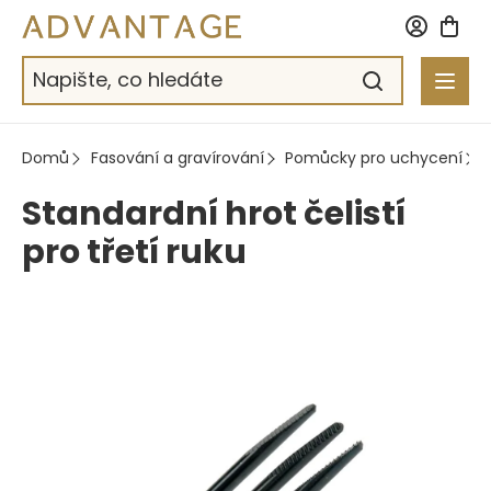
Přejít
na
obsah
Domů
Fasování a gravírování
Pomůcky pro uchycení
Standardní hrot čelistí
pro třetí ruku