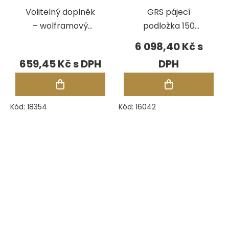
Volitelný doplněk
GRS pájecí
– wolframový
podložka 150
hrot čelisti pro
mm, 2x třetí ruka
6 098,40 Kč
třetí ruku
659,45 Kč
Kód:
18354
Kód:
16042