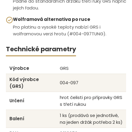
Padne do standardních držáků třetí ruky GRS napříč
jejich řadou.
Wolframová alternativa po ruce
Pro platinu a vysoké teploty nabízí GRS i
wolframovou verzi hrotu (#004-097TUNG).
Technické parametry
Výrobce
GRS
Kód výrobce
004-097
(GRS)
hrot čelisti pro přípravky GRS
Určení
s třetí rukou
1 ks (prodává se jednotlivě,
Balení
na jeden držák potřeba 2 ks)