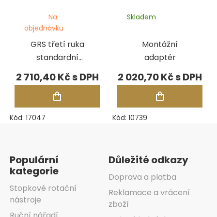
Na
Skladem
objednávku
GRS třetí ruka
Montážní
standardní
adaptér
velikosti
2 710,40 Kč
2 020,70 Kč
Kód:
17047
Kód:
10739
Zápatí
Populární
Důležité odkazy
kategorie
Doprava a platba
Stopkové rotační
Reklamace a vrácení
nástroje
zboží
Ruční nářadí