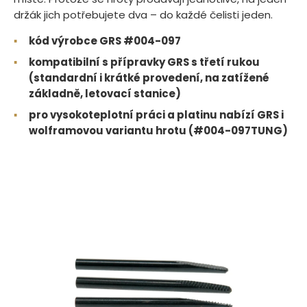
držák jich potřebujete dva – do každé čelisti jeden.
▪
kód výrobce GRS #004-097
▪
kompatibilní s přípravky GRS s třetí rukou
(standardní i krátké provedení, na zatížené
základně, letovací stanice)
▪
pro vysokoteplotní práci a platinu nabízí GRS i
wolframovou variantu hrotu (#004-097TUNG)