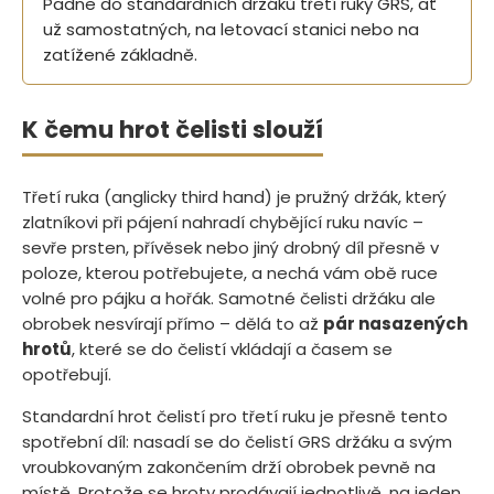
Padne do standardních držáků třetí ruky GRS, ať
už samostatných, na letovací stanici nebo na
zatížené základně.
K čemu hrot čelisti slouží
Třetí ruka (anglicky third hand) je pružný držák, který
zlatníkovi při pájení nahradí chybějící ruku navíc –
sevře prsten, přívěsek nebo jiný drobný díl přesně v
poloze, kterou potřebujete, a nechá vám obě ruce
volné pro pájku a hořák. Samotné čelisti držáku ale
obrobek nesvírají přímo – dělá to až
pár nasazených
hrotů
, které se do čelistí vkládají a časem se
opotřebují.
Standardní hrot čelistí pro třetí ruku je přesně tento
spotřební díl: nasadí se do čelistí GRS držáku a svým
vroubkovaným zakončením drží obrobek pevně na
místě. Protože se hroty prodávají jednotlivě, na jeden