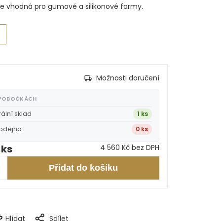
ce vhodná pro gumové a silikonové formy.
Možnosti doručení
 POBOČKÁCH
rální sklad
1 ks
rodejna
0 ks
 ks
4 560 Kč bez DPH
Přidat do košíku
Hlídat
Sdílet