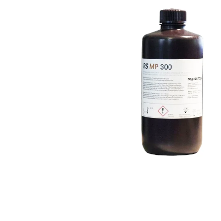
Povrchové úpravy
Kompresory a příslušenství
Čištění
Lití a tavení
Kameny
Motory, mikromotory, vrtačky
Literatura a DVD
Polotovary a komponenty
Drátování
Balení, prezentace a značení šperků