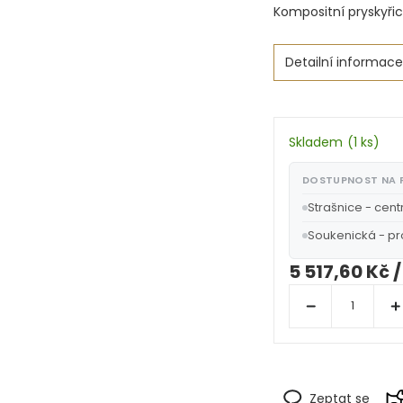
Kompositní pryskyři
Detailní informace
Skladem
(
1 ks
)
DOSTUPNOST NA
Strašnice - cent
Soukenická - p
5 517,60 Kč
/
Zeptat se