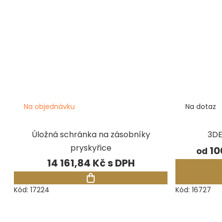
Na objednávku
Na dotaz
Úložná schránka na zásobníky
3DE
pryskyřice
10
od
14 161,84 Kč
Kód:
17224
Kód:
16727