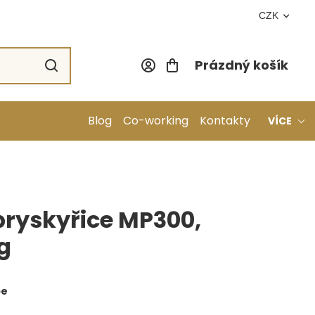
CZK
Prázdný košík
Nákupní koší
Blog
Co-working
Kontakty
VÍCE
pryskyřice MP300,
g
pe