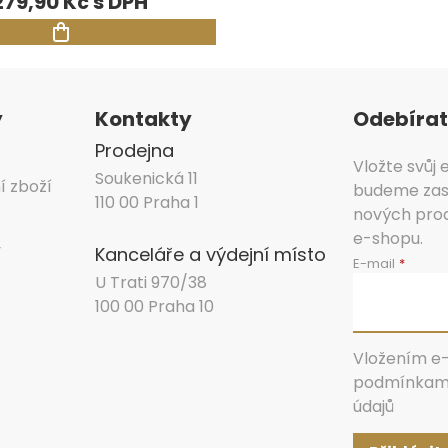
279,90 Kč
y
Kontakty
Odebírat
Prodejna
Vložte svůj
Soukenická 11
í zboží
budeme zasí
110 00 Praha 1
nových pro
e-shopu.
y
Kanceláře a výdejní místo
E-mail
U Trati 970/38
100 00 Praha 10
Vložením e-
podmínkami
údajů