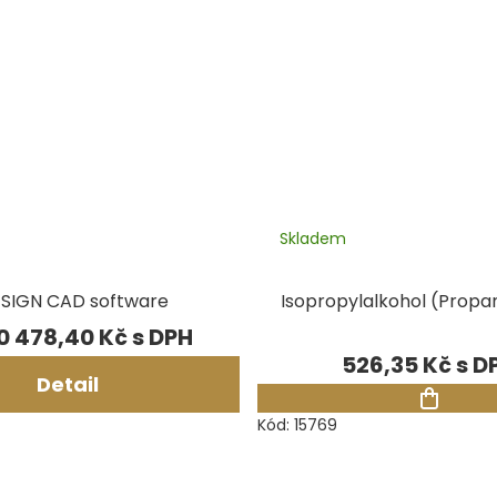
Skladem
SIGN CAD software
Isopropylalkohol (Propan-
0 478,40 Kč
526,35 Kč
Detail
Kód:
15769