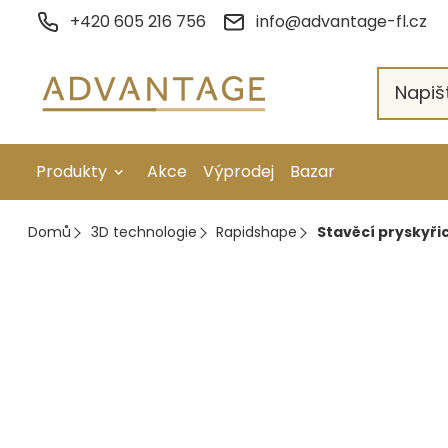
Přejít
+420 605 216 756
info@advantage-fl.cz
na
obsah
Produkty
Akce
Výprodej
Bazar
Galvanické pokovení
Domů
3D technologie
Rapidshape
Stavěcí pryskyřic
Náhradní díly
Stopkové rotační nástroje
Ruční nářadí
Strojní obrábění
Letování a svařování