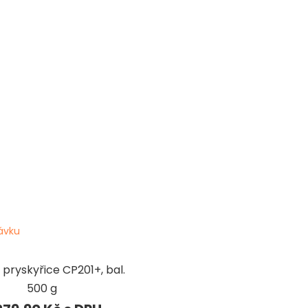
ávku
 pryskyřice CP201+, bal.
500 g