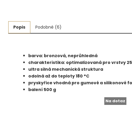
Měřidla, testry, váhy
Fasování a gravírování
Popis
Podobné (6)
Základní vybavení dílny
Tvarování
barva: bronzová, neprůhledná
Navlékací nitě, struny, podložky
charakteristika: optimalizovaná pro vrstvy 25
ultra silná mechanická struktura
3D technologie
odolná až do teploty 180 °C
pryskyřice vhodná pro gumové a silikonové f
Smalty, UV barvy, patiny
balení 500 g
Hodinářské potřeby
Na dotaz
Lupy a mikroskopy