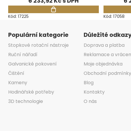
6 233,92 Kč
6 
Kód:
17225
Kód:
17058
Zápatí
Populární kategorie
Důležité odkaz
Stopkové rotační nástroje
Doprava a platba
Ruční nářadí
Reklamace a vrácen
Galvanické pokovení
Moje objednávka
Čištění
Obchodní podmínk
Kameny
Blog
Hodinářské potřeby
Kontakty
3D technologie
O nás