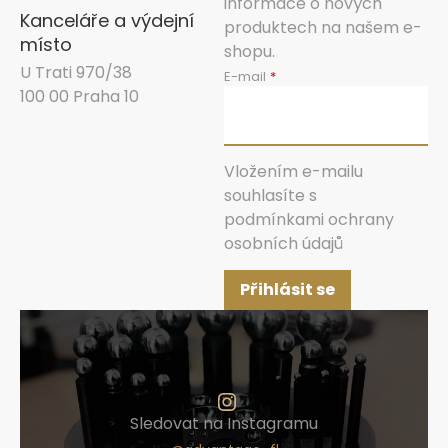
informace o nových
Kanceláře a výdejní
produktech na našem e-
místo
shopu.
U Trati 970/38
E-mail
100 00 Praha 10
Vložením e-mailu
souhlasíte s
podmínkami ochrany
osobních údajů
Přihlásit se
Sledovat na Instagramu