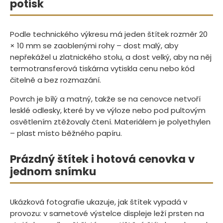
potisk
Podle technického výkresu má jeden štítek rozměr 20
× 10 mm se zaoblenými rohy – dost malý, aby
nepřekážel u zlatnického stolu, a dost velký, aby na něj
termotransferová tiskárna vytiskla cenu nebo kód
čitelně a bez rozmazání.
Povrch je bílý a matný, takže se na cenovce netvoří
lesklé odlesky, které by ve výloze nebo pod pultovým
osvětlením ztěžovaly čtení. Materiálem je polyethylen
– plast místo běžného papíru.
Prázdný štítek i hotová cenovka v
jednom snímku
Ukázková fotografie ukazuje, jak štítek vypadá v
provozu: v sametové výstelce displeje leží prsten na