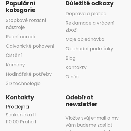
Populární
Důležité odkazy
kategorie
Doprava a platba
Stopkové rotační
Reklamace a vrácení
nástroje
zboží
Ruční nářadí
Moje objednávka
Galvanické pokovení
Obchodní podmínky
Čištění
Blog
Kameny
Kontakty
Hodinářské potřeby
O nás
3D technologie
Kontakty
Odebírat
newsletter
Prodejna
Soukenická 11
Vložte svůj e-mail a my
110 00 Praha 1
vám budeme zasílat