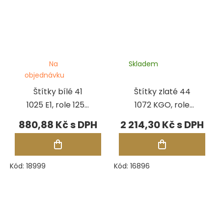
Na
Skladem
objednávku
Štítky bílé 41
Štítky zlaté 44
1025 E1, role 1250
1072 KGO, role
ks
1250 ks
880,88 Kč
2 214,30 Kč
Kód:
18999
Kód:
16896