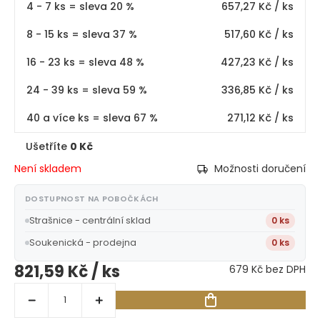
4 - 7 ks = sleva 20 %
657,27 Kč
/ ks
8 - 15 ks = sleva 37 %
517,60 Kč
/ ks
16 - 23 ks = sleva 48 %
427,23 Kč
/ ks
24 - 39 ks = sleva 59 %
336,85 Kč
/ ks
40 a více ks = sleva 67 %
271,12 Kč
/ ks
Ušetříte
0 Kč
Není skladem
Možnosti doručení
DOSTUPNOST NA POBOČKÁCH
Strašnice - centrální sklad
0 ks
Soukenická - prodejna
0 ks
821,59 Kč
/ ks
679 Kč bez DPH