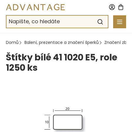
Přejít
na
obsah
Domů
Balení, prezentace a značení šperků
Značení zbož
Štítky bílé 41 1020 E5, role
1250 ks