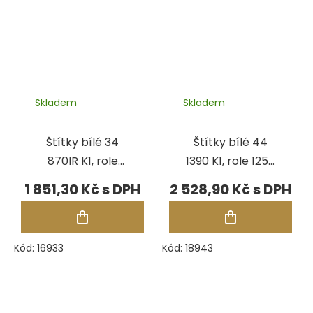
Skladem
Skladem
Štítky bílé 34
Štítky bílé 44
870IR K1, role
1390 K1, role 1250
1250 ks
ks
1 851,30 Kč
2 528,90 Kč
Kód:
16933
Kód:
18943