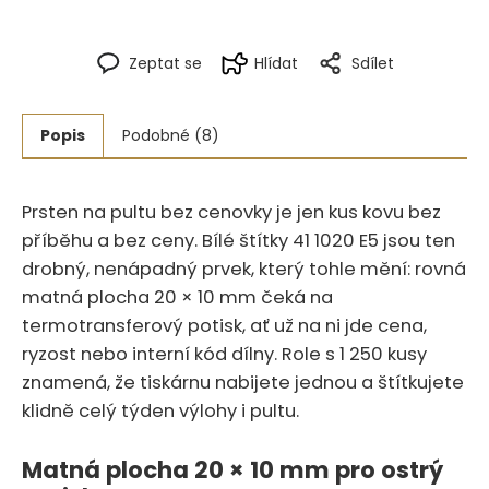
Zeptat se
Hlídat
Sdílet
Popis
Podobné (8)
Prsten na pultu bez cenovky je jen kus kovu bez
příběhu a bez ceny. Bílé štítky 41 1020 E5 jsou ten
drobný, nenápadný prvek, který tohle mění: rovná
matná plocha 20 × 10 mm čeká na
termotransferový potisk, ať už na ni jde cena,
ryzost nebo interní kód dílny. Role s 1 250 kusy
znamená, že tiskárnu nabijete jednou a štítkujete
klidně celý týden výlohy i pultu.
Matná plocha 20 × 10 mm pro ostrý