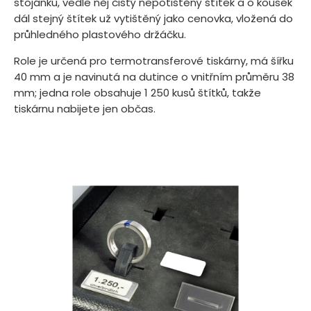
stojánku, vedle něj čistý nepotištěný štítek a o kousek
dál stejný štítek už vytištěný jako cenovka, vložená do
průhledného plastového držáčku.
Role je určená pro termotransferové tiskárny, má šířku
40 mm a je navinutá na dutince o vnitřním průměru 38
mm; jedna role obsahuje 1 250 kusů štítků, takže
tiskárnu nabijete jen občas.