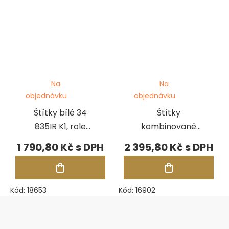
Na
Na
objednávku
objednávku
Štítky bílé 34
Štítky
835IR K1, role
kombinované
1250 ks
bílé 46 1095 K1,
1 790,80 Kč
2 395,80 Kč
role 1250 ks
Kód:
18653
Kód:
16902
Zápatí