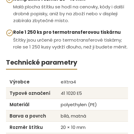
Malá plocha štítku se hodí na cenovky, kódy i další
drobné popisky, aniž by na zboží nebo v displeji
zabírala zbytečné místo.
Role 1 250 ks pro termotransferovou tiskárnu
Štítky jsou určené pro termotransferové tiskárny;
role se 1 250 kusy vydrží dlouho, než ji budete měnit.
Technické parametry
Výrobce
eXtra4
Typové označení
41 1020 E5
Materiál
polyethylen (PE)
Barva a povrch
bílá, matná
Rozměr štítku
20 × 10 mm