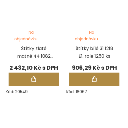
Na
Na
objednávku
objednávku
Štítky zlaté
Štítky bílé 31 1218
matné 44 1082
E1, role 1250 ks
X4GO, role 1250
2 432,10 Kč
906,29 Kč
ks
Kód:
20549
Kód:
18067