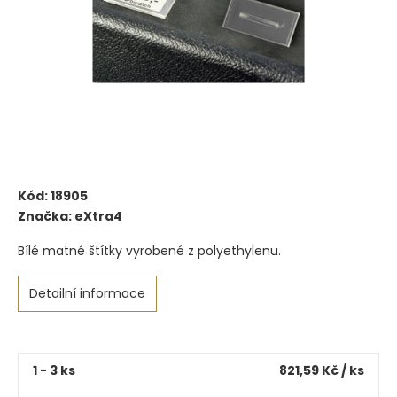
Kód:
18905
Značka:
eXtra4
Bílé matné štítky vyrobené z polyethylenu.
Detailní informace
1 - 3 ks
821,59 Kč
/ ks