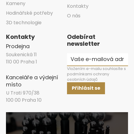
Kameny
Kontakty
Hodinářské potřeby
O nás
3D technologie
Kontakty
Odebírat
newsletter
Prodejna
Soukenická 11
110 00 Praha 1
Vložením e-mailu souhlasíte s
podmínkami ochrany
Kanceláře a výdejní
osobních údajů
místo
Přihlásit se
U Trati 970/38
100 00 Praha 10