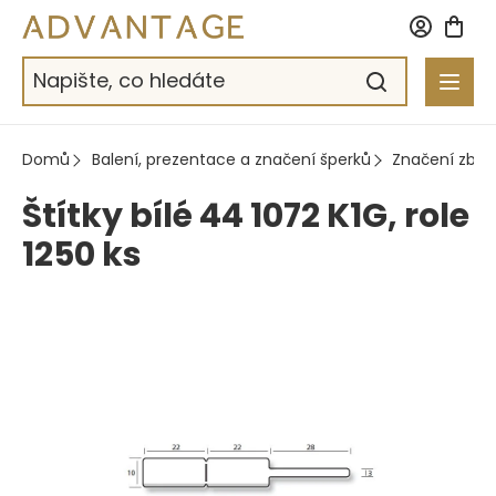
Přejít
na
obsah
Domů
Balení, prezentace a značení šperků
Značení zbož
Štítky bílé 44 1072 K1G, role
1250 ks