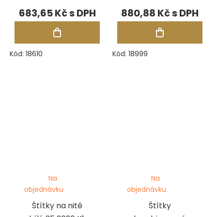
44 835 X1, role
ks
683,65 Kč
880,88 Kč
1250 ks
Kód:
18610
Kód:
18999
Na
Na
objednávku
objednávku
Štítky na nitě
Štítky