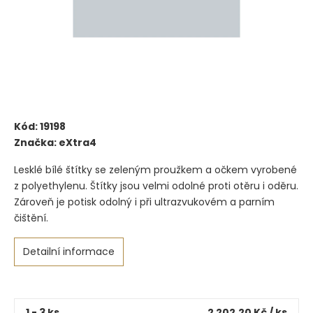
Kód:
19198
Značka:
eXtra4
Lesklé bílé štítky se zeleným proužkem a očkem vyrobené
z polyethylenu. Štítky jsou velmi odolné proti otěru i oděru.
Zároveň je potisk odolný i při ultrazvukovém a parním
čištění.
Detailní informace
1 - 3 ks
2 202,20 Kč
/ ks