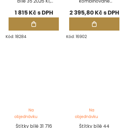
bílé 35 2026 K1,
kombinované
role 1000 ks
bílé 46 1095 K1,
1 815 Kč
2 395,80 Kč
role 1250 ks
Kód:
18284
Kód:
16902
Na
Na
objednávku
objednávku
Štítky bílé 31 716
Štítky bílé 44