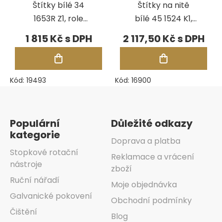
Štítky bílé 34
Štítky na nitě
1653R Z1, role
bílé 45 1524 K1,
1000 ks
role 1250 ks
1 815 Kč
2 117,50 Kč
Kód:
19493
Kód:
16900
Zápatí
Populární
Důležité odkazy
kategorie
Doprava a platba
Stopkové rotační
Reklamace a vrácení
nástroje
zboží
Ruční nářadí
Moje objednávka
Galvanické pokovení
Obchodní podmínky
Čištění
Blog