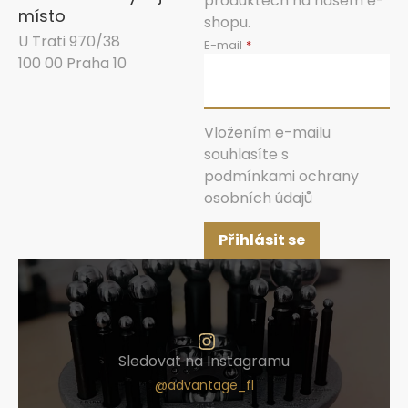
produktech na našem e-
místo
shopu.
U Trati 970/38
E-mail
100 00 Praha 10
Vložením e-mailu
souhlasíte s
podmínkami ochrany
osobních údajů
Přihlásit se
Sledovat na Instagramu