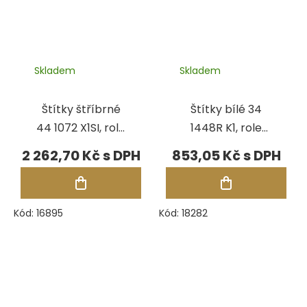
Skladem
Skladem
Štítky štříbrné
Štítky bílé 34
44 1072 X1SI, role
1448R K1, role
1250 ks
1000 ks
2 262,70 Kč
853,05 Kč
Kód:
16895
Kód:
18282