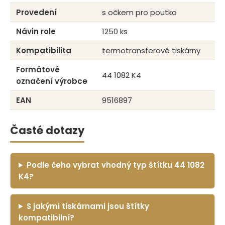
Provedení
s očkem pro poutko
Návin role
1250 ks
Kompatibilita
termotransferové tiskárny
Formátové
44 1082 K4
označení výrobce
EAN
9516897
Časté dotazy
Podle čeho vybrat vhodný typ štítku 44 1082
K4?
S jakými tiskárnami jsou štítky
kompatibilní?