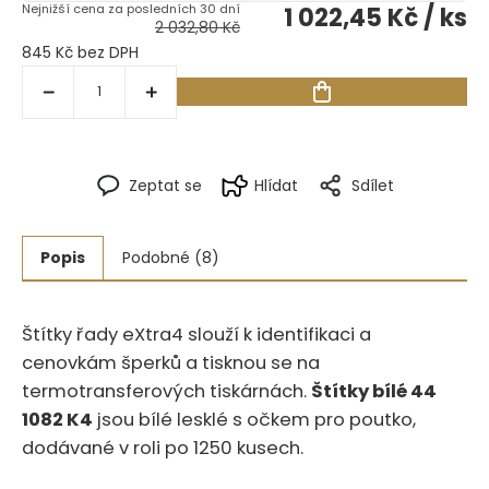
1 022,45 Kč
/ ks
2 032,80 Kč
845 Kč bez DPH
Zeptat se
Hlídat
Sdílet
Popis
Podobné (8)
Štítky řady eXtra4 slouží k identifikaci a
cenovkám šperků a tisknou se na
termotransferových tiskárnách.
Štítky bílé 44
1082 K4
jsou bílé lesklé s očkem pro poutko,
dodávané v roli po 1250 kusech.