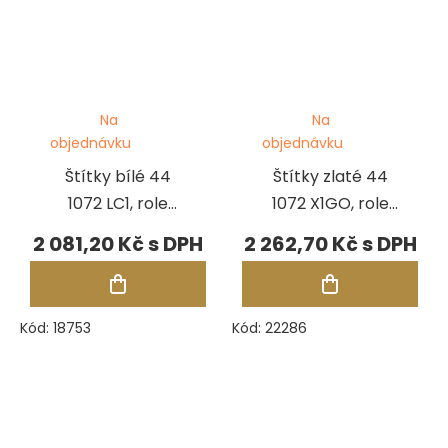
Na
Na
objednávku
objednávku
Štítky bílé 44
Štítky zlaté 44
1072 LC1, role
1072 X1GO, role
2500 ks
1250 ks
2 081,20 Kč
2 262,70 Kč
Kód:
18753
Kód:
22286