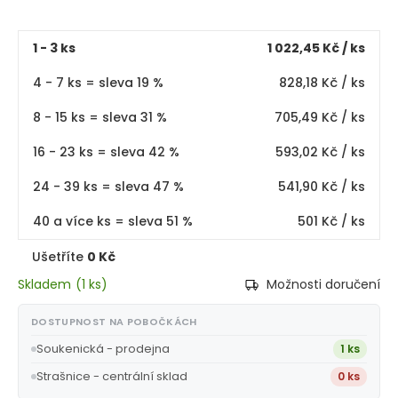
1 - 3 ks
1 022,45 Kč
/ ks
4 - 7 ks = sleva 19 %
828,18 Kč
/ ks
8 - 15 ks = sleva 31 %
705,49 Kč
/ ks
16 - 23 ks = sleva 42 %
593,02 Kč
/ ks
24 - 39 ks = sleva 47 %
541,90 Kč
/ ks
40 a více ks = sleva 51 %
501 Kč
/ ks
Ušetříte
0 Kč
Skladem
(
1 ks
)
Možnosti doručení
DOSTUPNOST NA POBOČKÁCH
Soukenická - prodejna
1 ks
Strašnice - centrální sklad
0 ks