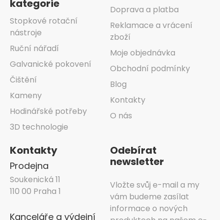
kategorie
Doprava a platba
Stopkové rotační
Reklamace a vrácení
nástroje
zboží
Ruční nářadí
Moje objednávka
Galvanické pokovení
Obchodní podmínky
Čištění
Blog
Kameny
Kontakty
Hodinářské potřeby
O nás
3D technologie
Kontakty
Odebírat
newsletter
Prodejna
Soukenická 11
Vložte svůj e-mail a my
110 00 Praha 1
vám budeme zasílat
informace o nových
Kanceláře a výdejní