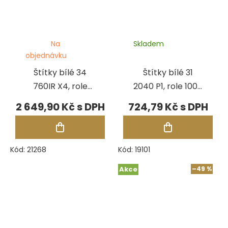
Na
Skladem
objednávku
Štítky bílé 34
Štítky bílé 31
760IR X4, role
2040 P1, role 1000
1250 ks
ks
2 649,90 Kč
724,79 Kč
Kód:
21268
Kód:
19101
Akce
–49 %