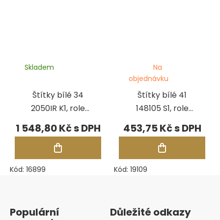
Skladem
Na
objednávku
Štítky bílé 34
Štítky bílé 41
2050IR K1, role
148105 S1, role
1000 ks
250 ks
1 548,80 Kč
453,75 Kč
Kód:
16899
Kód:
19109
Zápatí
Populární
Důležité odkazy