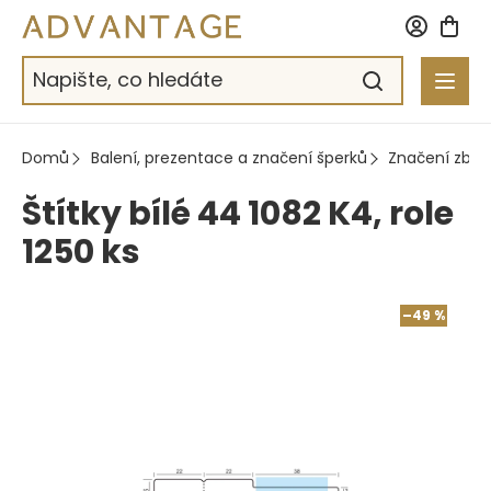
Přejít
na
obsah
Domů
Balení, prezentace a značení šperků
Značení zbož
Štítky bílé 44 1082 K4, role
1250 ks
–49 %