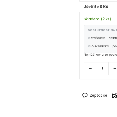
Ušetříte
0 Kč
Skladem
(
2 ks
)
DOSTUPNOST NA
Strašnice - cent
Soukenická - p
Zeptat se