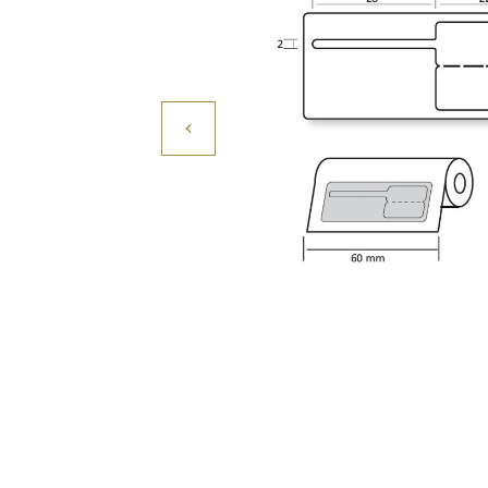
Povrchové úpravy
Kompresory a příslušenství
Čištění
Lití a tavení
Kameny
Motory, mikromotory, vrtačky
Literatura a DVD
Polotovary a komponenty
Drátování
Balení, prezentace a značení šperků