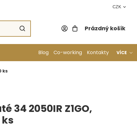
CZK
Prázdný košík
Nákupní koší
Blog
Co-working
Kontakty
VÍCE
0 ks
até 34 2050IR Z1GO,
 ks