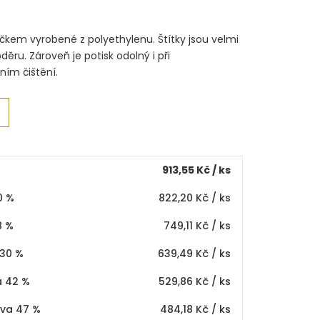
 očkem vyrobené z polyethylenu. Štítky jsou velmi
oděru. Zároveň je potisk odolný i při
ním čištění.
913,55 Kč
/ ks
0 %
822,20 Kč
/ ks
8 %
749,11 Kč
/ ks
 30 %
639,49 Kč
/ ks
a 42 %
529,86 Kč
/ ks
eva 47 %
484,18 Kč
/ ks