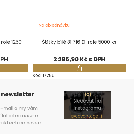
Na objednávku
 role 1250
Štítky bílé 31 716 E1, role 5000 ks
2 286,90 Kč
Kód:
17286
 newsletter
Sledovat na
Instagramu
 e-mail a my vám
lat informace o
duktech na našem