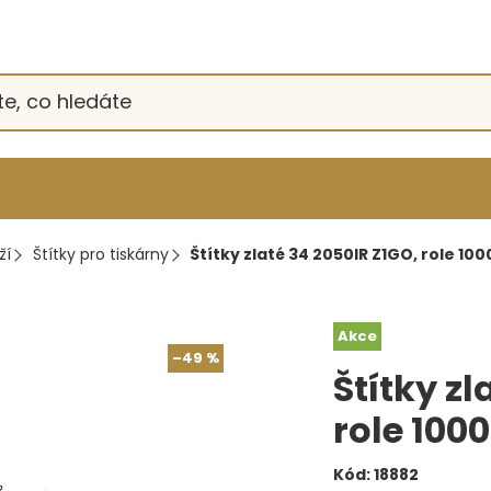
ží
Štítky pro tiskárny
Štítky zlaté 34 2050IR Z1GO, role 100
Akce
–49 %
Štítky zl
role 1000
Kód:
18882