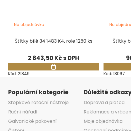
Na objednávku
Na objedn
Štítky bílé 34 1483 K4, role 1250 ks
Štítky bí
2 843,50 Kč
9
Kód:
21849
Kód:
18067
Zápatí
Populární kategorie
Důležité odkaz
Stopkové rotační nástroje
Doprava a platba
Ruční nářadí
Reklamace a vrácen
Galvanické pokovení
Moje objednávka
Čištění
Obchodní podmínk