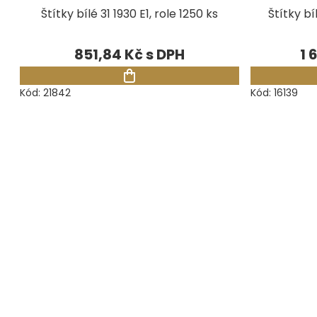
Štítky bílé 31 1930 E1, role 1250 ks
Štítky bí
851,84 Kč
1 
Kód:
21842
Kód:
16139