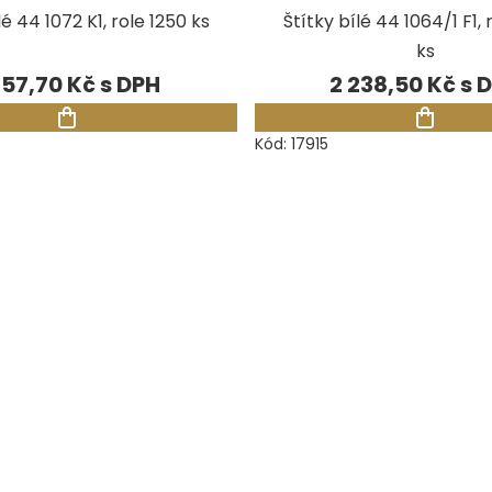
lé 44 1072 K1, role 1250 ks
Štítky bílé 44 1064/1 F1,
ks
657,70 Kč
2 238,50 Kč
Kód:
17915