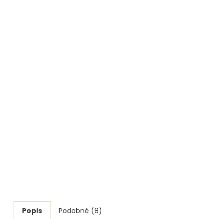
Měřidla, testry, váhy
Fasování a gravírování
Základní vybavení dílny
Tvarování
Navlékací nitě, struny, podložky
3D technologie
Smalty, UV barvy, patiny
Hodinářské potřeby
Lupy a mikroskopy
Popis
Podobné (8)