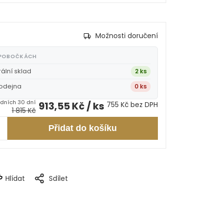
Možnosti doručení
 POBOČKÁCH
rální sklad
2 ks
rodejna
0 ks
913,55 Kč
/ ks
755 Kč bez DPH
1 815 Kč
Přidat do košíku
Hlídat
Sdílet