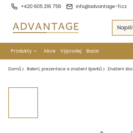
Přejít
+420 605 216 756
info@advantage-fl.cz
na
obsah
Produkty
Akce
Výprodej
Bazar
Galvanické pokovení
Domů
Balení, prezentace a značení šperků
Značení zbo
Náhradní díly
Stopkové rotační nástroje
Ruční nářadí
Strojní obrábění
Letování a svařování