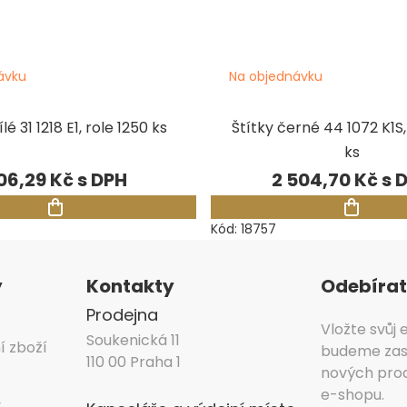
ávku
Na objednávku
lé 31 1218 E1, role 1250 ks
Štítky černé 44 1072 K1S,
ks
06,29 Kč
2 504,70 Kč
Kód:
18757
y
Kontakty
Odebírat
Prodejna
Vložte svůj
Soukenická 11
í zboží
budeme zasí
110 00 Praha 1
nových pro
e-shopu.
y