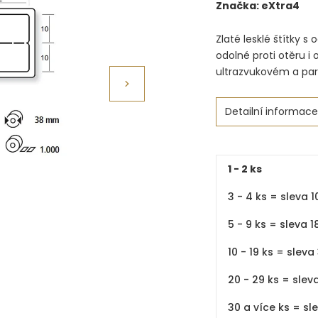
Značka:
eXtra4
Zlaté lesklé štítky s
odolné proti otěru i 
ultrazvukovém a par
Detailní informace
1 - 2 ks
3 - 4 ks = sleva 1
5 - 9 ks = sleva 1
10 - 19 ks = sleva
20 - 29 ks = slev
30 a více ks = sl