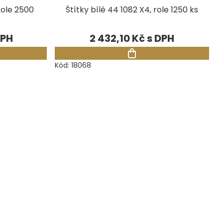
 role 2500
Štítky bílé 44 1082 X4, role 1250 ks
2 432,10 Kč
Kód:
18068