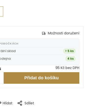
Možnosti doručení
 POBOČKÁCH
rální sklad
> 5 ks
rodejna
4 ks
s
95 Kč bez DPH
Přidat do košíku
Hlídat
Sdílet