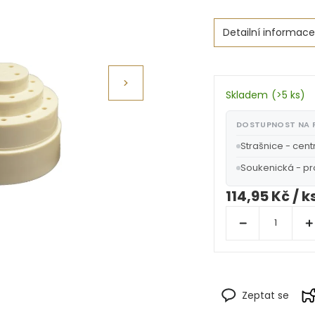
Detailní informace
Skladem
(
>5 ks
)
DOSTUPNOST NA
Strašnice - cent
Soukenická - p
114,95 Kč
/ k
Zeptat se