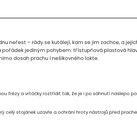
dnu neřest – rády se kutálejí, kam se jim zachce, a jeji
 pořádek jediným pohybem: třístupňová plastová hlavi
mimo dosah prachu i nešikovného lokte.
frézy a vrtáčky roztřídit tak, že je i po sáhnutí naslepo po
terý celý stojánek uzavře a ochrání hroty nástrojů před prac