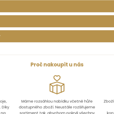
?
Proč nakoupit u nás
oje,
Máme rozsáhlou nabídku včetně hůře
Zboží
 Díky
dostupného zboží. Neustále rozšiřujeme
 na
sortiment tak, abychom pokryli všechny
kon