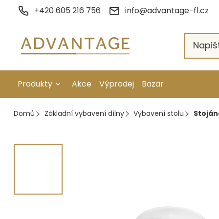
Přejít
+420 605 216 756
info@advantage-fl.cz
na
obsah
Produkty
Akce
Výprodej
Bazar
Galvanické pokovení
Domů
Základní vybavení dílny
Vybavení stolu
Stoján
Náhradní díly
Stopkové rotační nástroje
Ruční nářadí
Strojní obrábění
Letování a svařování