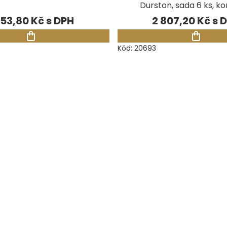
Durston, sada 6 ks, k
153,80 Kč
2 807,20 Kč
Kód:
20693