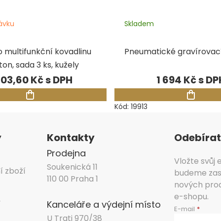
ávku
Skladem
o multifunkční kovadlinu
Pneumatické gravírovací
ton, sada 3 ks, kužely
403,60 Kč
1 694 Kč
Kód:
19913
y
Kontakty
Odebírat
Prodejna
Vložte svůj
Soukenická 11
í zboží
budeme zasí
110 00 Praha 1
nových pro
e-shopu.
y
Kanceláře a výdejní místo
E-mail
U Trati 970/38