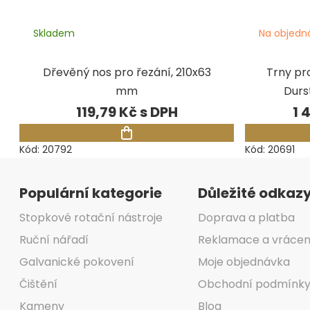
Skladem
Na objedn
Dřevěný nos pro řezání, 210x63
Trny pr
mm
Durs
119,79 Kč
1 
Kód:
20792
Kód:
20691
Zápatí
Populární kategorie
Důležité odkaz
Stopkové rotační nástroje
Doprava a platba
Ruční nářadí
Reklamace a vrácen
Galvanické pokovení
Moje objednávka
Čištění
Obchodní podmínk
Kameny
Blog