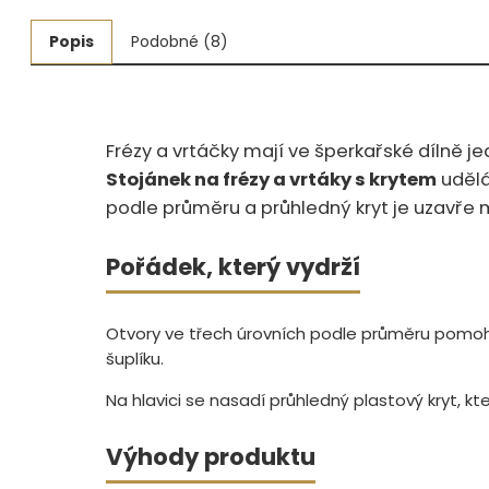
Měřidla, testry, váhy
Popis
Podobné (8)
Fasování a gravírování
Základní vybavení dílny
Frézy a vrtáčky mají ve šperkařské dílně je
Tvarování
Stojánek na frézy a vrtáky s krytem
udělá
podle průměru a průhledný kryt je uzavře 
Navlékací nitě, struny, podložky
Pořádek, který vydrží
3D technologie
Smalty, UV barvy, patiny
Otvory ve třech úrovních podle průměru pomohou 
šuplíku.
Hodinářské potřeby
Na hlavici se nasadí průhledný plastový kryt, k
Lupy a mikroskopy
Výhody produktu