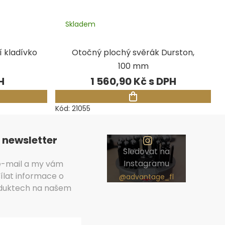
Skladem
 kladívko
Otočný plochý svěrák Durston,
100 mm
1 560,90 Kč
Kód:
21055
 newsletter
Sledovat na
Instagramu
 e-mail a my vám
lat informace o
duktech na našem