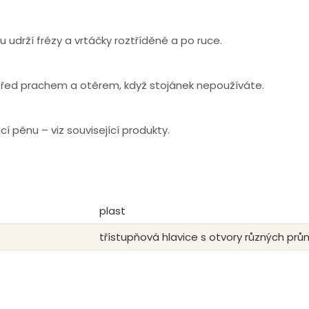
 udrží frézy a vrtáčky roztříděné a po ruce.
jů před prachem a otěrem, když stojánek nepoužíváte.
í pěnu – viz související produkty.
plast
třístupňová hlavice s otvory různých prů