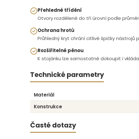
Přehledné třídění
Otvory rozdělené do tří úrovní podle průměru
Ochrana hrotů
Průhledný kryt chrání citlivé špičky nástro
Rozšiřitelné pěnou
K stojánku lze samostatně dokoupit i vkládac
Technické parametry
Materiál
Konstrukce
Časté dotazy