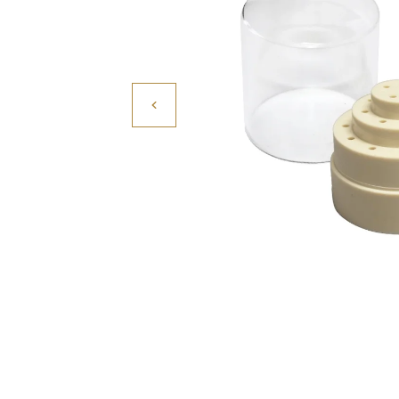
Povrchové úpravy
Kompresory a příslušenství
Čištění
Lití a tavení
Kameny
Motory, mikromotory, vrtačky
Literatura a DVD
Polotovary a komponenty
Drátování
Balení, prezentace a značení šperků