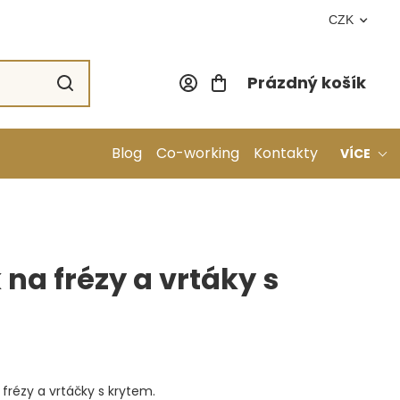
CZK
Prázdný košík
Nákupní koší
Blog
Co-working
Kontakty
VÍCE
 na frézy a vrtáky s
 frézy a vrtáčky s krytem.