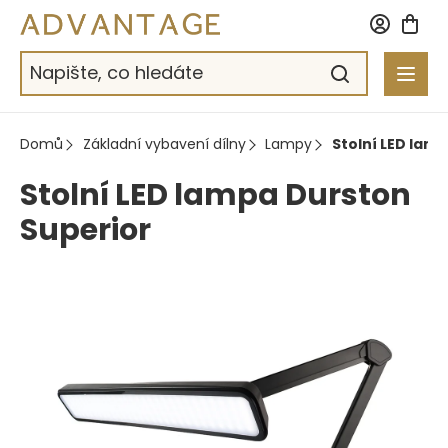
Přejít
na
obsah
Domů
Základní vybavení dílny
Lampy
Stolní LED lam
Stolní LED lampa Durston
Superior