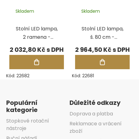
Skladem
Skladem
Stolní LED lampa,
Stolní LED lampa,
2 ramena -
š. 80 cm -
černá/lesk
černá/lesk
2 032,80 Kč
2 964,50 Kč
Kód:
22682
Kód:
22681
Zápatí
Populární
Důležité odkazy
kategorie
Doprava a platba
Stopkové rotační
Reklamace a vrácení
nástroje
zboží
Ruční nářadí