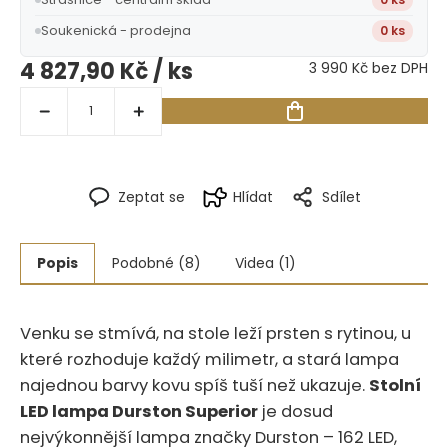
Soukenická - prodejna
0 ks
4 827,90 Kč
/ ks
3 990 Kč bez DPH
Zeptat se
Hlídat
Sdílet
Popis
Podobné (8)
Videa (1)
Venku se stmívá, na stole leží prsten s rytinou, u
které rozhoduje každý milimetr, a stará lampa
najednou barvy kovu spíš tuší než ukazuje.
Stolní
LED lampa Durston Superior
je dosud
nejvýkonnější lampa značky Durston – 162 LED,