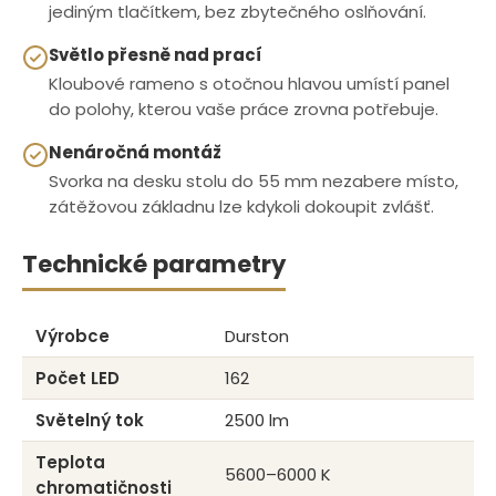
jediným tlačítkem, bez zbytečného oslňování.
Světlo přesně nad prací
Kloubové rameno s otočnou hlavou umístí panel
do polohy, kterou vaše práce zrovna potřebuje.
Nenáročná montáž
Svorka na desku stolu do 55 mm nezabere místo,
zátěžovou základnu lze kdykoli dokoupit zvlášť.
Technické parametry
Výrobce
Durston
Počet LED
162
Světelný tok
2500 lm
Teplota
5600–6000 K
chromatičnosti