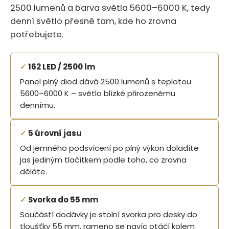
2500 lumenů a barva světla 5600–6000 K, tedy
denní světlo přesně tam, kde ho zrovna
potřebujete.
✓
162 LED / 2500 lm
Panel plný diod dává 2500 lumenů s teplotou
5600–6000 K – světlo blízké přirozenému
dennímu.
✓
5 úrovní jasu
Od jemného podsvícení po plný výkon doladíte
jas jediným tlačítkem podle toho, co zrovna
děláte.
✓
Svorka do 55 mm
Součástí dodávky je stolní svorka pro desky do
tloušťky 55 mm, rameno se navíc otáčí kolem