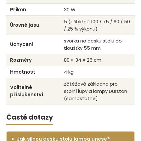
Příkon
30 W
5 (přibližně 100 / 75 / 60 / 50
Úrovně jasu
/ 25 % výkonu)
svorka na desku stolu do
Uchycení
tloušťky 55 mm
Rozměry
80 × 34 × 25 cm
Hmotnost
4 kg
zátěžová základna pro
Volitelné
stolní lupy a lampy Durston
příslušenství
(samostatně)
Časté dotazy
Jak silnou desku stolu lampa unese?