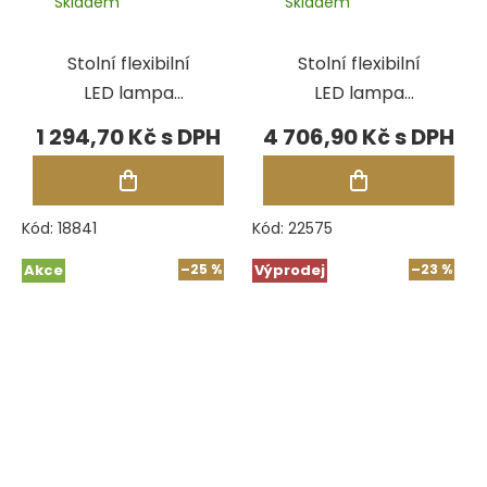
Skladem
Skladem
Stolní flexibilní
Stolní flexibilní
LED lampa
LED lampa
Durston
DAYLIGHT
1 294,70 Kč
4 706,90 Kč
SLIMLINE 4
Kód:
18841
Kód:
22575
Akce
–25 %
Výprodej
–23 %