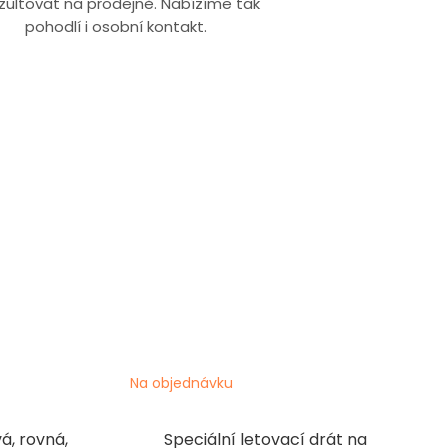
zultovat na prodejně. Nabízíme tak
pohodlí i osobní kontakt.
Na objednávku
á, rovná,
Speciální letovací drát na