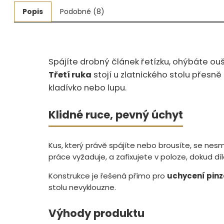
Popis
Podobné (8)
Měřidla, testry, váhy
Fasování a gravírování
Základní vybavení dílny
Spájíte drobný článek řetízku, ohýbáte ou
Třetí ruka
stojí u zlatnického stolu přesně
Tvarování
kladívko nebo lupu.
Navlékací nitě, struny, podložky
Klidné ruce, pevný úchyt
3D technologie
Kus, který právě spájíte nebo brousíte, se nes
Smalty, UV barvy, patiny
práce vyžaduje, a zafixujete v poloze, dokud dí
Hodinářské potřeby
Konstrukce je řešená přímo pro
uchycení pinz
stolu nevyklouzne.
Lupy a mikroskopy
Výhody produktu