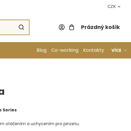
CZK
Prázdný košík
Nákupní koší
Blog
Co-working
Kontakty
VÍCE
a
 Series
vým otáčením a uchycením pro pinzetu.