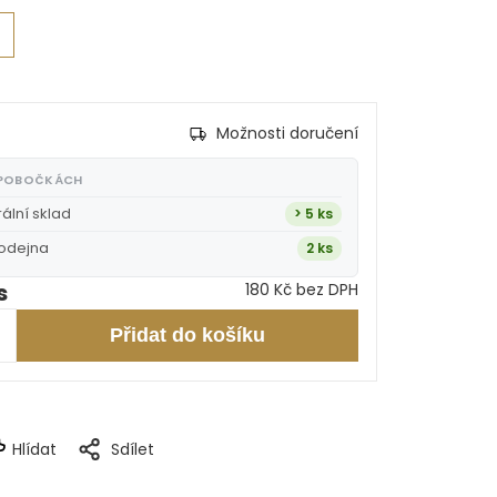
Možnosti doručení
 POBOČKÁCH
rální sklad
> 5 ks
rodejna
2 ks
s
180 Kč bez DPH
Přidat do košíku
Hlídat
Sdílet