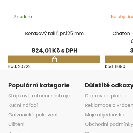
Skladem
Na objedn
Boraxový talíř, pr.125 mm
Chaton -
824,01 Kč
Kód:
20722
Kód:
11680
Zápatí
Populární kategorie
Důležité odkaz
Stopkové rotační nástroje
Doprava a platba
Ruční nářadí
Reklamace a vrácen
Galvanické pokovení
Moje objednávka
Čištění
Obchodní podmínk