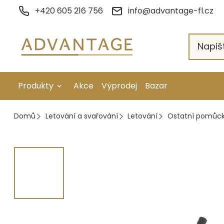
Přejít
+420 605 216 756
info@advantage-fl.cz
na
obsah
Produkty
Akce
Výprodej
Bazar
Galvanické pokovení
Domů
Letování a svařování
Letování
Ostatní pomůc
Náhradní díly
Stopkové rotační nástroje
Ruční nářadí
Strojní obrábění
Letování a svařování