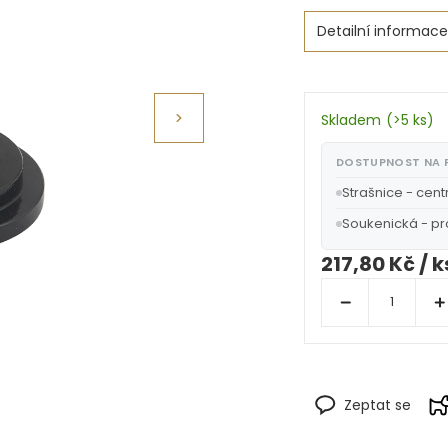
Detailní informace
Skladem
(
>5 ks
)
DOSTUPNOST NA
Strašnice - cent
Soukenická - p
217,80 Kč
/ k
Zeptat se