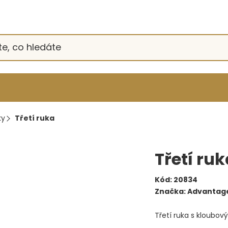
ky
Třetí ruka
Třetí ruk
Kód:
20834
Značka:
Advantage
Třetí ruka s kloubo