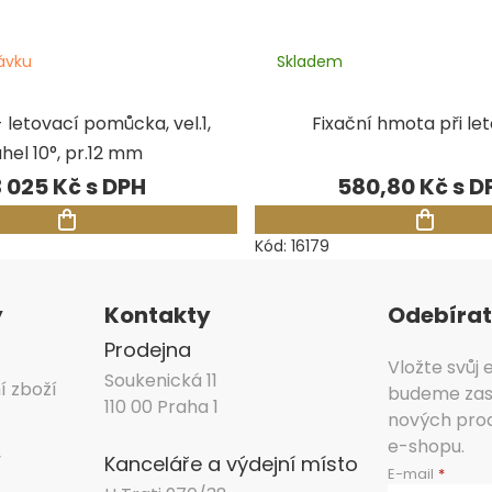
ávku
Skladem
 letovací pomůcka, vel.1,
Fixační hmota při le
úhel 10°, pr.12 mm
3 025 Kč
580,80 Kč
Kód:
16179
y
Kontakty
Odebírat
Prodejna
Vložte svůj
Soukenická 11
í zboží
budeme zasí
110 00 Praha 1
nových pro
e-shopu.
y
Kanceláře a výdejní místo
E-mail