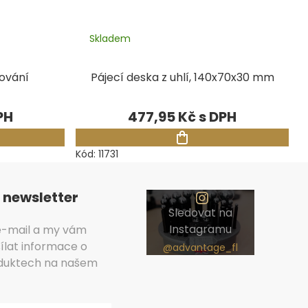
Skladem
tování
Pájecí deska z uhlí, 140x70x30 mm
477,95 Kč
Kód:
11731
 newsletter
Sledovat na
Instagramu
 e-mail a my vám
lat informace o
duktech na našem