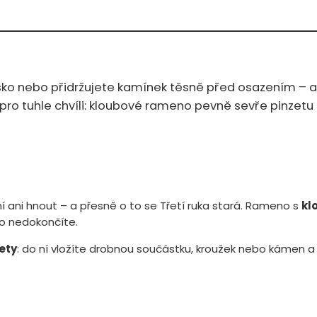
ško nebo přidržujete kamínek těsně před osazením – a 
 pro tuhle chvíli: kloubové rameno pevně sevře pinzetu
mí ani hnout – a přesně o to se Třetí ruka stará. Rameno s
kl
lo nedokončíte.
ety
: do ní vložíte drobnou součástku, kroužek nebo kámen a 