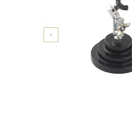
Povrchové úpravy
Kompresory a příslušenství
Čištění
Lití a tavení
Kameny
Motory, mikromotory, vrtačky
Literatura a DVD
Polotovary a komponenty
Drátování
Balení, prezentace a značení šperků