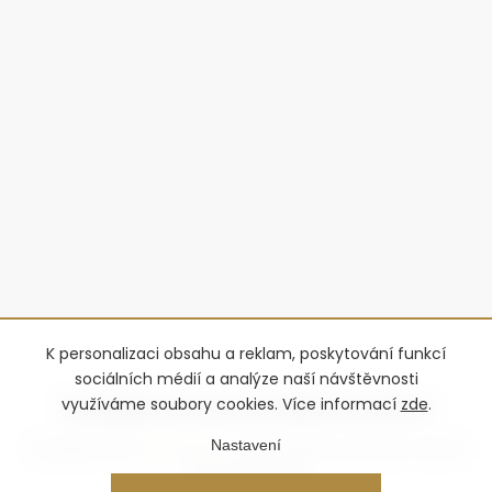
K personalizaci obsahu a reklam, poskytování funkcí
sociálních médií a analýze naší návštěvnosti
využíváme soubory cookies. Více informací
zde
.
Nastavení
Copyright 2026
Advantage-fl
. Všechna práva vyhrazena.
Upravit
nastavení cookies