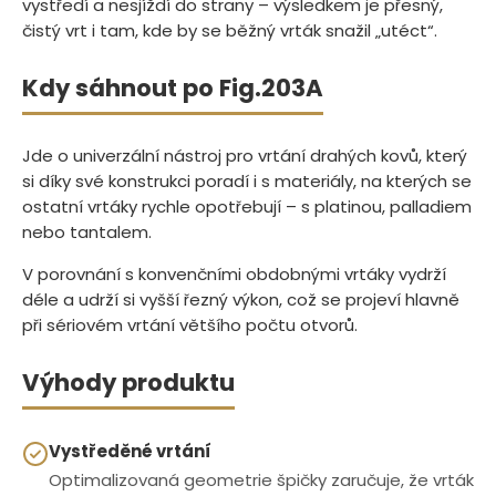
vystředí a nesjíždí do strany – výsledkem je přesný,
čistý vrt i tam, kde by se běžný vrták snažil „utéct“.
Kdy sáhnout po Fig.203A
Jde o univerzální nástroj pro vrtání drahých kovů, který
si díky své konstrukci poradí i s materiály, na kterých se
ostatní vrtáky rychle opotřebují – s platinou, palladiem
nebo tantalem.
V porovnání s konvenčními obdobnými vrtáky vydrží
déle a udrží si vyšší řezný výkon, což se projeví hlavně
při sériovém vrtání většího počtu otvorů.
Výhody produktu
Vystředěné vrtání
Optimalizovaná geometrie špičky zaručuje, že vrták