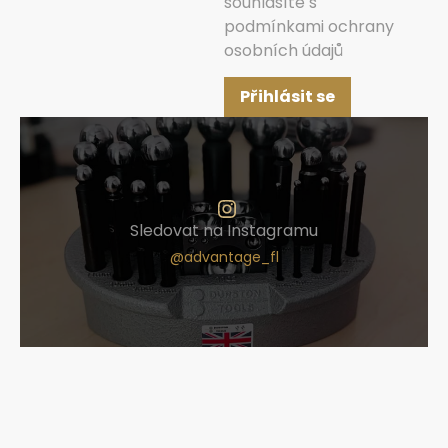
souhlasíte s
podmínkami ochrany
osobních údajů
Přihlásit se
Sledovat na Instagramu