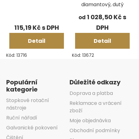
diamantový, dutý
1 028,50 Kč
od
115,19 Kč
Detail
Detail
Kód:
13716
Kód:
13672
Zápatí
Populární
Důležité odkazy
kategorie
Doprava a platba
Stopkové rotační
Reklamace a vrácení
nástroje
zboží
Ruční nářadí
Moje objednávka
Galvanické pokovení
Obchodní podmínky
Čištění