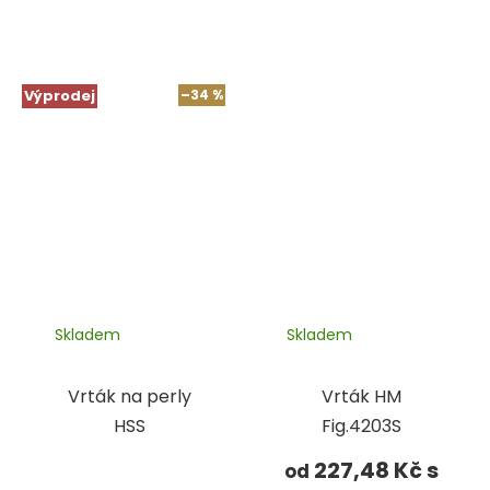
Výprodej
–34 %
Skladem
Skladem
Vrták na perly
Vrták HM
HSS
Fig.4203S
227,48 Kč
od