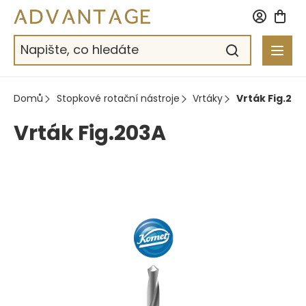
Přejít
na
obsah
Domů
Stopkové rotační nástroje
Vrtáky
Vrták Fig.203
Vrták Fig.203A