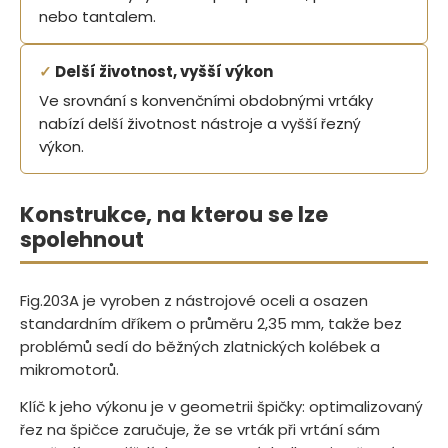
nebo tantalem.
✓
Delší životnost, vyšší výkon
Ve srovnání s konvenčními obdobnými vrtáky
nabízí delší životnost nástroje a vyšší řezný
výkon.
Konstrukce, na kterou se lze
spolehnout
Fig.203A je vyroben z nástrojové oceli a osazen
standardním dříkem o průměru 2,35 mm, takže bez
problémů sedí do běžných zlatnických kolébek a
mikromotorů.
Klíč k jeho výkonu je v geometrii špičky: optimalizovaný
řez na špičce zaručuje, že se vrták při vrtání sám