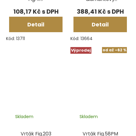
Fig.8203
108,17 Kč
388,41 Kč
Detail
Detail
Kód:
13711
Kód:
13664
Výprodej
od
až
–62 %
Skladem
Skladem
Vrták Fig.203
Vrták Fig.58PM