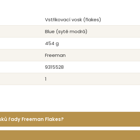
Vstřikovací vosk (flakes)
Blue (sytě modrá)
454 g
Freeman
9315528
1
vosků řady Freeman Flakes?