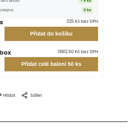
rální sklad
> 5 ks
rodejna
3 ks
ks
325 Kč bez DPH
Přidat do košíku
 box
13812.50 Kč bez DPH
Přidat celé balení 50 ks
Hlídat
Sdílet