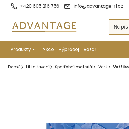
Přejít
+420 605 216 756
info@advantage-fl.cz
na
obsah
Produkty
Akce
Výprodej
Bazar
Galvanické pokovení
Domů
Lití a tavení
Spotřební materiál
Vosk
Vstřiko
Náhradní díly
Stopkové rotační nástroje
Ruční nářadí
Strojní obrábění
Letování a svařování