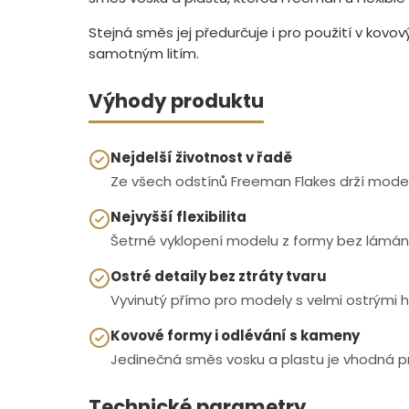
Stejná směs jej předurčuje i pro použití v kov
samotným litím.
Výhody produktu
Nejdelší životnost v řadě
Ze všech odstínů Freeman Flakes drží model n
Nejvyšší flexibilita
Šetrné vyklopení modelu z formy bez lámání 
Ostré detaily bez ztráty tvaru
Vyvinutý přímo pro modely s velmi ostrými 
Kovové formy i odlévání s kameny
Jedinečná směs vosku a plastu je vhodná 
Technické parametry