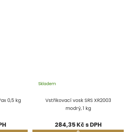
Skladem
ax 0,5 kg
Vstřikovací vosk SRS XR2003
modrý, 1 kg
284,35 Kč