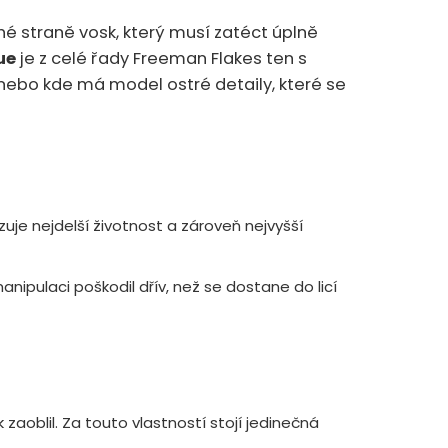
hé straně vosk, který musí zatéct úplně
ue
je z celé řady Freeman Flakes ten s
á nebo kde má model ostré detaily, které se
uje nejdelší životnost a zároveň nejvyšší
anipulaci poškodil dřív, než se dostane do licí
zaoblil. Za touto vlastností stojí jedinečná