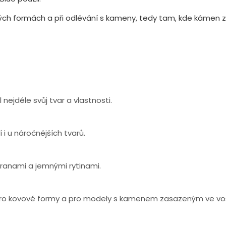
ových formách a při odlévání s kameny, tedy tam, kde kámen
ejdéle svůj tvar a vlastnosti.
i u náročnějších tvarů.
hranami a jemnými rytinami.
pro kovové formy a pro modely s kamenem zasazeným ve vo