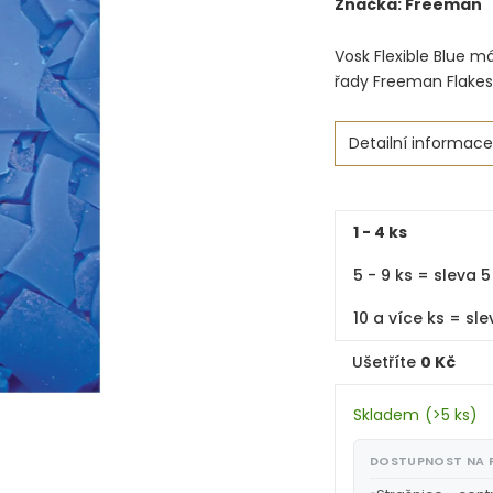
Značka:
Freeman
Vosk Flexible Blue má 
řady Freeman Flakes
Detailní informace
1 - 4 ks
5 - 9 ks = sleva 5
10 a více ks = sle
Ušetříte
0 Kč
Skladem
(
>5 ks
)
DOSTUPNOST NA