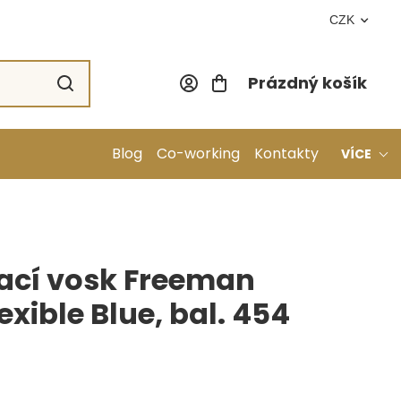
CZK
Prázdný košík
Nákupní koší
Blog
Co-working
Kontakty
VÍCE
ací vosk Freeman
exible Blue, bal. 454