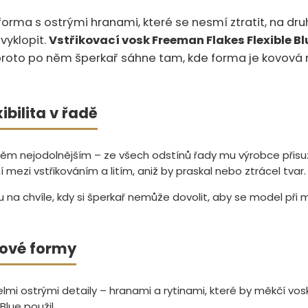
forma s ostrými hranami, které se nesmí ztratit, na dru
vyklopit.
Vstřikovací vosk Freeman Flakes Flexible Bl
u – proto po něm šperkař sáhne tam, kde forma je kovov
ibilita v řadě
 těm nejodolnějším – ze všech odstínů řady mu výrobce přisuz
ní mezi vstřikováním a litím, aniž by praskal nebo ztrácel tvar.
 na chvíle, kdy si šperkař nemůže dovolit, aby se model při m
vové formy
mi ostrými detaily – hranami a rytinami, které by měkčí vosk 
Blue použil.