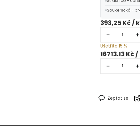
Strašnice - cent
Soukenická - p
393,25 Kč
/ 
Ušetříte 15 %
16713.13 Kč
/
Zeptat se