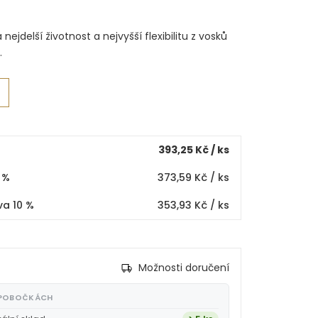
nejdelší životnost a nejvyšší flexibilitu z vosků
.
393,25 Kč
/ ks
 %
373,59 Kč
/ ks
va 10 %
353,93 Kč
/ ks
Možnosti doručení
 POBOČKÁCH