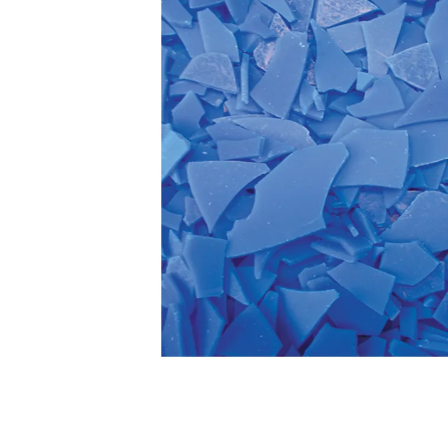
Povrchové úpravy
Kompresory a příslušenství
Čištění
Lití a tavení
Kameny
Motory, mikromotory, vrtačky
Literatura a DVD
Polotovary a komponenty
Drátování
Balení, prezentace a značení šperků