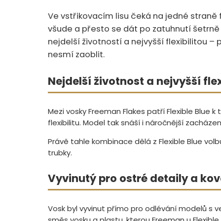
Ve vstřikovacím lisu čeká na jedné straně 
všude a přesto se dát po zatuhnutí šetrně 
nejdelší životností a nejvyšší flexibilito
nesmí zaoblit.
Nejdelší životnost a nejvyšší flex
Mezi vosky Freeman Flakes patří Flexible Blue k
flexibilitu. Model tak snáší i náročnější zacháze
Právě tahle kombinace dělá z Flexible Blue volbu
trubky.
Vyvinutý pro ostré detaily a ko
Vosk byl vyvinut přímo pro odlévání modelů s vel
směs vosku a plastu, kterou Freeman u Flexible 