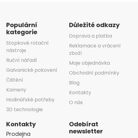
Zápatí
Populární
Důležité odkazy
kategorie
Doprava a platba
Stopkové rotační
Reklamace a vrácení
nástroje
zboží
Ruční nářadí
Moje objednávka
Galvanické pokovení
Obchodní podmínky
Čištění
Blog
Kameny
Kontakty
Hodinářské potřeby
O nás
3D technologie
Kontakty
Odebírat
newsletter
Prodejna