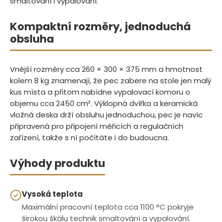
smaltování i vypalování.
Kompaktní rozměry, jednoduchá
obsluha
Vnější rozměry cca 260 × 300 × 375 mm a hmotnost
kolem 8 kg znamenají, že pec zabere na stole jen malý
kus místa a přitom nabídne vypalovací komoru o
objemu cca 2450 cm³. Výklopná dvířka a keramická
vložná deska drží obsluhu jednoduchou, pec je navíc
připravená pro připojení měřicích a regulačních
zařízení, takže s ní počítáte i do budoucna.
Výhody produktu
Vysoká teplota
Maximální pracovní teplota cca 1100 °C pokryje
širokou škálu technik smaltování a vypalování.