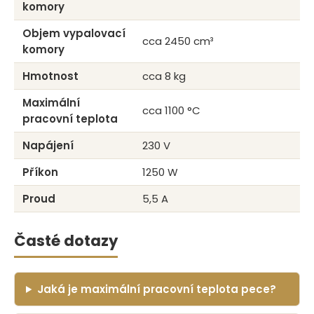
komory
Objem vypalovací
cca 2450 cm³
komory
Hmotnost
cca 8 kg
Maximální
cca 1100 °C
pracovní teplota
Napájení
230 V
Příkon
1250 W
Proud
5,5 A
Časté dotazy
Jaká je maximální pracovní teplota pece?