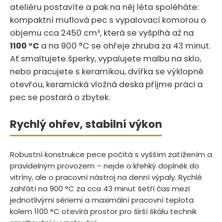
ateliéru postavíte a pak na něj léta spoléháte:
kompaktní muflová pec s vypalovací komorou o
objemu cca 2450 cm³, která se vyšplhá až na
1100 °C
a na 900 °C se ohřeje zhruba za 43 minut.
Ať smaltujete šperky, vypalujete malbu na sklo,
nebo pracujete s keramikou, dvířka se výklopně
otevřou, keramická vložná deska přijme práci a
pec se postará o zbytek.
Rychlý ohřev, stabilní výkon
Robustní konstrukce pece počítá s vyšším zatížením a
pravidelným provozem – nejde o křehký doplněk do
vitríny, ale o pracovní nástroj na denní výpaly. Rychlé
zahřátí na 900 °C za cca 43 minut šetří čas mezi
jednotlivými sériemi a maximální pracovní teplota
kolem 1100 °C otevírá prostor pro širší škálu technik