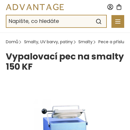
Přejít
na
obsah
Domů
Smalty, UV barvy, patiny
Smalty
Pece a přísluše
Vypalovací pec na smalty
150 KF