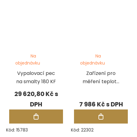
Na
Na
objednávku
objednávku
Vypalovací pec
Zařízení pro
na smalty 180 KF
měření teploty
pro pec na
29 620,80 Kč
smalty
7 986 Kč
Kód:
15783
Kód:
22302