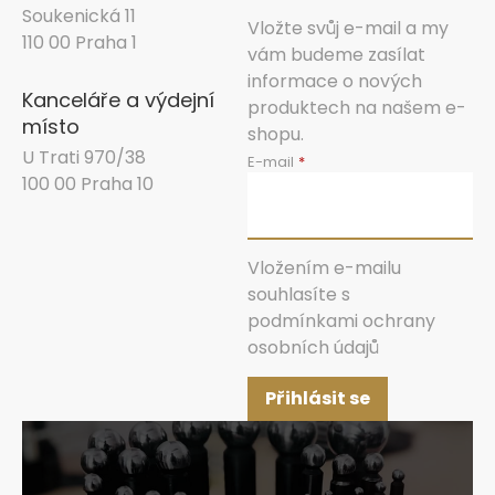
Soukenická 11
Vložte svůj e-mail a my
110 00 Praha 1
vám budeme zasílat
informace o nových
Kanceláře a výdejní
produktech na našem e-
místo
shopu.
U Trati 970/38
E-mail
100 00 Praha 10
Vložením e-mailu
souhlasíte s
podmínkami ochrany
osobních údajů
Přihlásit se