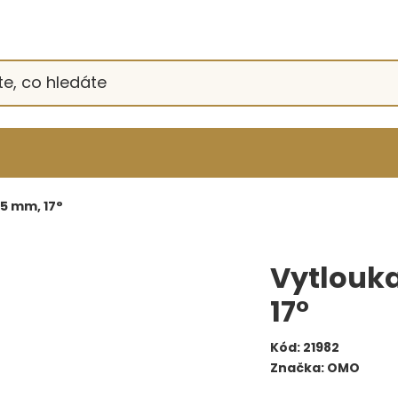
15 mm, 17°
Vytlouka
17°
Kód:
21982
Značka:
OMO