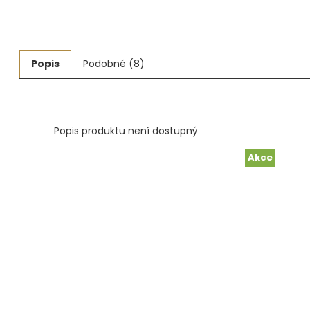
Měřidla, testry, váhy
Fasování a gravírování
Popis
Podobné (8)
Základní vybavení dílny
Tvarování
Popis produktu není dostupný
Navlékací nitě, struny, podložky
Akce
3D technologie
Smalty, UV barvy, patiny
Hodinářské potřeby
Lupy a mikroskopy