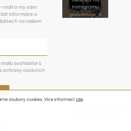
Instagramu
 e-mail a my vám
lat informace o
duktech na našem
mailu souhlasíte s
 ochrany osobních
 se
váme soubory cookies. Více informací
zde
.
Vytvořil Shoptet Premium