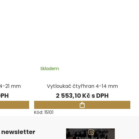
Skladem
14-21 mm
Vytloukač čtyřhran 4-14 mm
2 553,10 Kč
Kód:
15101
 newsletter
Sledovat na