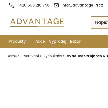
Přejít
+420 605 216 756
info@advantage-fl.cz
na
obsah
Produkty
Akce
Výprodej
Bazar
Galvanické pokovení
Domů
Tvarování
Vytloukače
Vytloukač trojhran 5-
Náhradní díly
Stopkové rotační nástroje
Ruční nářadí
Strojní obrábění
Letování a svařování