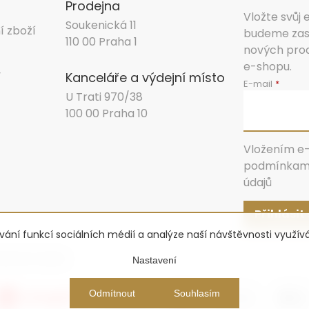
Prodejna
Vložte svůj
Soukenická 11
í zboží
budeme zasí
110 00 Praha 1
nových pro
e-shopu.
y
Kanceláře a výdejní místo
E-mail
U Trati 970/38
100 00 Praha 10
Vložením e-
podmínkami
údajů
Přihlásit
ování funkcí sociálních médií a analýze naší návštěvnosti využí
stavení cookies
Nastavení
Odmítnout
Souhlasím