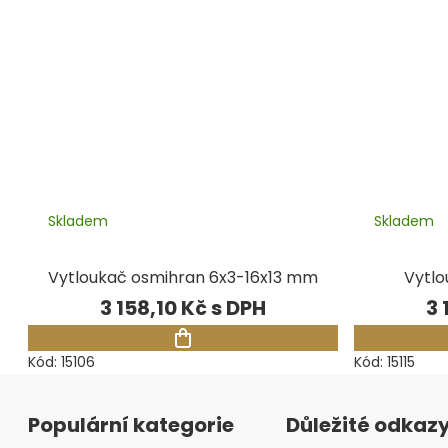
Skladem
Skladem
Vytloukač osmihran 6x3-16x13 mm
Vytlo
3 158,10 Kč
3 
Kód:
15106
Kód:
15115
Zápatí
Populární kategorie
Důležité odkaz