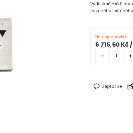
Vytloukač má 11 otvo
tvrzeného leštěného
Na objednávku
6 715,50 Kč
/
Zeptat se