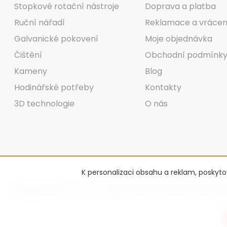
Stopkové rotační nástroje
Doprava a platba
Ruční nářadí
Reklamace a vrácen
Galvanické pokovení
Moje objednávka
Čištění
Obchodní podmínk
Kameny
Blog
Hodinářské potřeby
Kontakty
3D technologie
O nás
K personalizaci obsahu a reklam, poskyt
Copyright 2026
Advantage-fl
. Všechna práva vyhrazena.
Upravit na