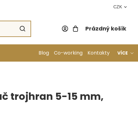
CZK
Prázdný košík
Nákupní koší
Blog
Co-working
Kontakty
VÍCE
č trojhran 5-15 mm,