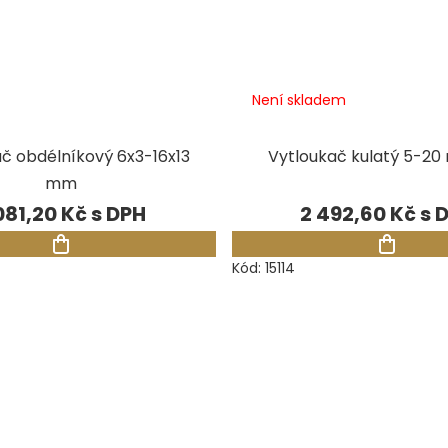
Není skladem
č obdélníkový 6x3-16x13
Vytloukač kulatý 5-20
mm
081,20 Kč
2 492,60 Kč
Kód:
15114