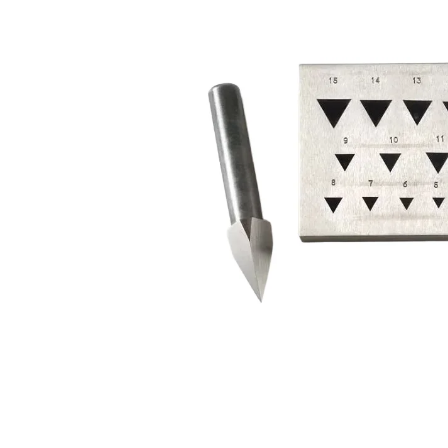
Povrchové úpravy
Kompresory a příslušenství
Čištění
Lití a tavení
Kameny
Motory, mikromotory, vrtačky
Literatura a DVD
Polotovary a komponenty
Drátování
Balení, prezentace a značení šperků