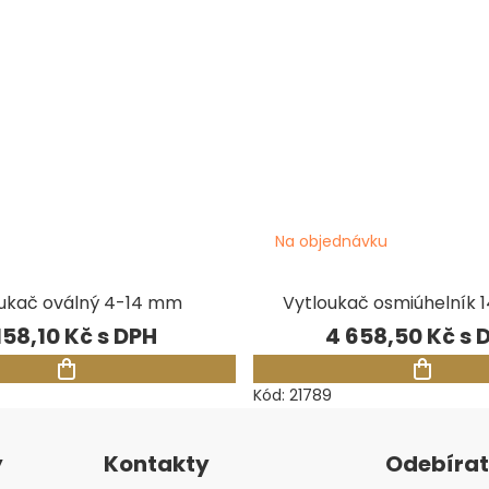
Na objednávku
ukač oválný 4-14 mm
Vytloukač osmiúhelník 
158,10 Kč
4 658,50 Kč
Kód:
21789
y
Kontakty
Odebírat