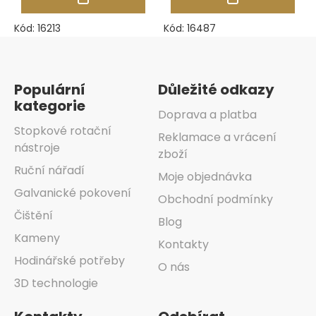
Kód:
16213
Kód:
16487
Zápatí
Populární
Důležité odkazy
kategorie
Doprava a platba
Stopkové rotační
Reklamace a vrácení
nástroje
zboží
Ruční nářadí
Moje objednávka
Galvanické pokovení
Obchodní podmínky
Čištění
Blog
Kameny
Kontakty
Hodinářské potřeby
O nás
3D technologie