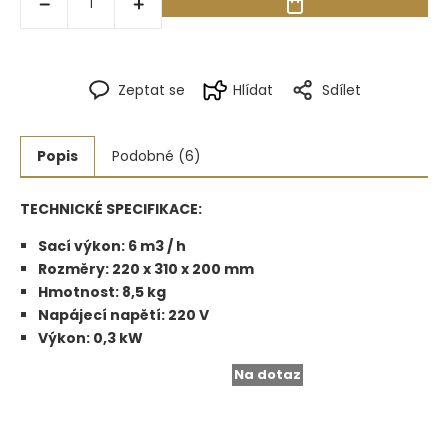
Zeptat se
Hlídat
Sdílet
Popis
Podobné (6)
TECHNICKÉ SPECIFIKACE:
Sací výkon:
6 m3 / h
Rozměry:
220 x 310 x 200 mm
Hmotnost:
8,5 kg
Napájecí napětí:
220 V
Výkon:
0,3 kW
Na dotaz