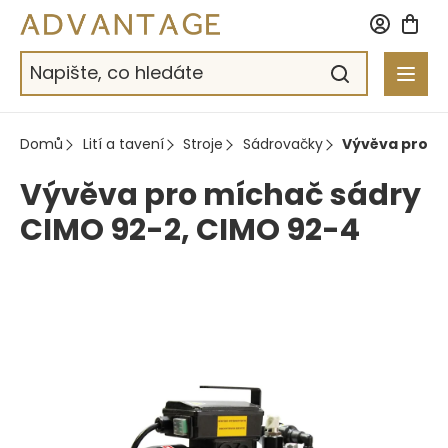
Přejít
na
obsah
Domů
Lití a tavení
Stroje
Sádrovačky
Vývěva pro m
Vývěva pro míchač sádry
CIMO 92-2, CIMO 92-4