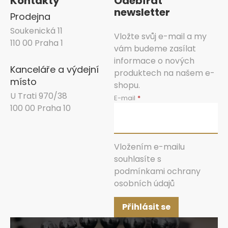
Kontakty
Odebírat
newsletter
Prodejna
Soukenická 11
Vložte svůj e-mail a my
110 00 Praha 1
vám budeme zasílat
informace o nových
Kanceláře a výdejní
produktech na našem e-
místo
shopu.
U Trati 970/38
E-mail
100 00 Praha 10
Vložením e-mailu
souhlasíte s
podmínkami ochrany
osobních údajů
Přihlásit se