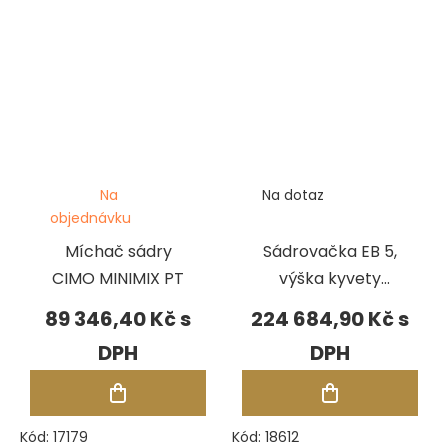
Na
Na dotaz
objednávku
Míchač sádry
Sádrovačka EB 5,
CIMO MINIMIX PT
výška kyvety
max. 200 mm
89 346,40 Kč
224 684,90 Kč
Kód:
17179
Kód:
18612