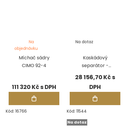
Na
Na dotaz
objednávku
Míchač sádry
Kaskádový
CIMO 92-4
separátor -
nerez
28 156,70 Kč
111 320 Kč
Kód:
16766
Kód:
11544
Na dotaz