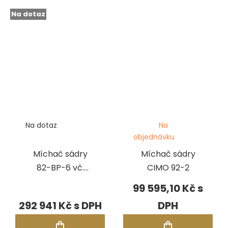
Na dotaz
Na dotaz
Na
objednávku
Míchač sádry
Míchač sádry
82-BP-6 vč.
CIMO 92-2
vývěvy
99 595,10 Kč
292 941 Kč