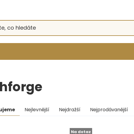
shforge
ní
ujeme
Nejlevnější
Nejdražší
Nejprodávanější
uktů
s
Na dotaz