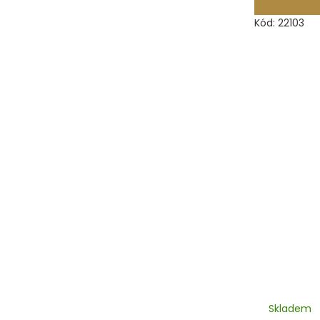
Měřidla, testry, váhy
Kód:
22103
Fasování a gravírování
Základní vybavení dílny
Tvarování
Navlékací nitě, struny, podložky
3D technologie
Smalty, UV barvy, patiny
Hodinářské potřeby
Lupy a mikroskopy
Skladem