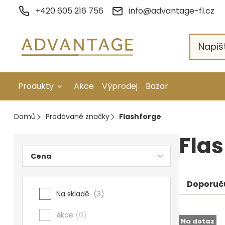
Přejít
+420 605 216 756
info@advantage-fl.cz
na
obsah
Produkty
Akce
Výprodej
Bazar
Galvanické pokovení
Domů
Prodávané značky
Flashforge
Náhradní díly
Postranní
Fla
Stopkové rotační nástroje
Cena
panel
Ruční nářadí
Řaze
Doporuč
Na skladě
3
prod
Strojní obrábění
Akce
0
Výpi
Letování a svařování
Na dotaz