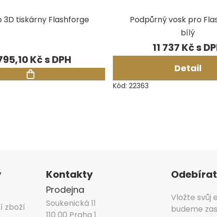
ro 3D tiskárny Flashforge
Podpůrný vosk pro Fla
bílý
11 737 Kč
795,10 Kč
Detail
Kód:
22363
y
Kontakty
Odebírat
Prodejna
Vložte svůj
Soukenická 11
í zboží
budeme zasí
110 00 Praha 1