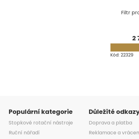
Filtr p
2 
Kód:
22329
Zápatí
Populární kategorie
Důležité odkaz
Stopkové rotační nástroje
Doprava a platba
Ruční nářadí
Reklamace a vrácen