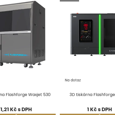
uktů
Na dotaz
rna Flashforge Waxjet 530
3D tiskárna Flashforg
1,21 Kč
1 Kč