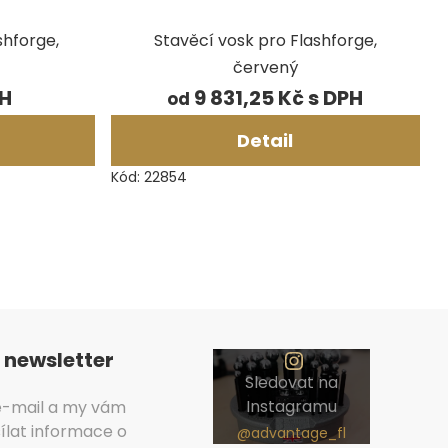
shforge,
Stavěcí vosk pro Flashforge,
červený
9 831,25 Kč
od
Detail
Kód:
22854
O
p
v
 newsletter
Sledovat na
Instagramu
 e-mail a my vám
lat informace o