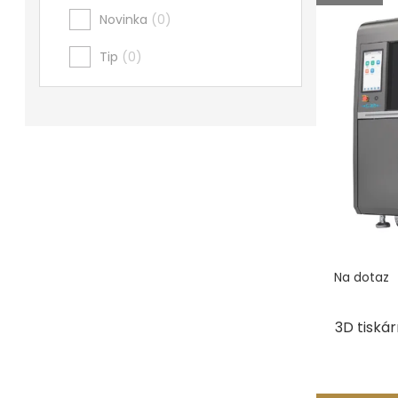
Novinka
0
prod
Povrchové úpravy
Tip
0
Kompresory a příslušenství
Čištění
Lití a tavení
Kameny
Motory, mikromotory, vrtačky
Literatura a DVD
Na dotaz
Polotovary a komponenty
3D tiská
Drátování
Balení, prezentace a značení šperků