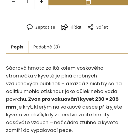
Zeptat se
Hlídat
Sdílet
Popis
Podobné (8)
Sádrová hmota zalitá kolem voskového
stromečku v kyvetě je plná drobných
vzduchových bublinek – a každá z nich by se na
odlitku mohla otisknout jako důlek nebo vada
povrchu.‍​‍‌​‌​‌​‌​​‌‌​​‌‌​​‌‌​‌‌​​‌​​‌‌​​‌
Zvon pro vakuování kyvet 230 × 205
mm
je kryt, kterým na vakuové desce přikryjete
kyvetu ve chvíli, kdy z čerstvě zalité hmoty
odsáváte vzduch – než sádra ztuhne a kyveta
zamíří do vypalovací pece.