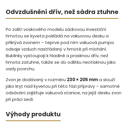
Odvzdušnění dřív, než sádra ztuhne
Po zalití voskového modelu sádrovou investiční
hmotou se kyveta pokládá na vakuovou desku a
přikrývá zvonem – teprve pod ním vakuová pumpa
odsaje vzduch nastřádaný v hmotě při míchání.
Bublinky vystoupají k hladině a prasknou dřív, než
hmota zatuhne, takže se do odlitku neotisknou jako
vady povrchu.
Zvon je dodávaný v rozměru
230 × 205 mm
a slouží
jako kryt nad kyvetou při této fázi přípravy – samotné
odsávání zajišťuje vakuová stanice, na jejíž desku zvon
při práci sedí.
Výhody produktu