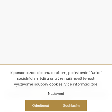
K personalizaci obsahu a reklam, poskytování funkcí
sociálních médií a analýze naší návštěvnosti
využíváme soubory cookies. Více informací
zde
.
Nastavení
Copyright 2026
Advantage-fl
. Všechna práva vyhrazena.
Upravit
nastavení cookies
Vytvořil Shoptet Premium
Odmítnout
Souhlasím