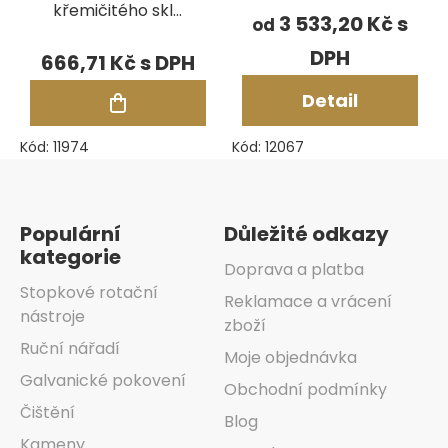
křemičitého skla
3 533,20 Kč
od
pr.8 mm, d.300
666,71 Kč
mm
Detail
Kód:
11974
Kód:
12067
Zápatí
Populární
Důležité odkazy
kategorie
Doprava a platba
Stopkové rotační
Reklamace a vrácení
nástroje
zboží
Ruční nářadí
Moje objednávka
Galvanické pokovení
Obchodní podmínky
Čištění
Blog
Kameny