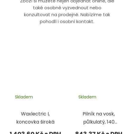
Zboží si můžete nejen objednat online, ale
také osobně vyzvednout nebo
konzultovat na prodejně. Nabízíme tak
pohodlí i osobní kontakt.
Skladem
Skladem
Waxlectric I,
Pilník na vosk,
koncovka široká
půlkulatý, 140
mm
1 403,60 Kč
843,37 Kč