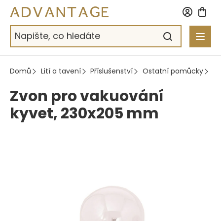
Přejít
na
obsah
Domů
Lití a tavení
Příslušenství
Ostatní pomůcky
Zv
Zvon pro vakuování
kyvet, 230x205 mm