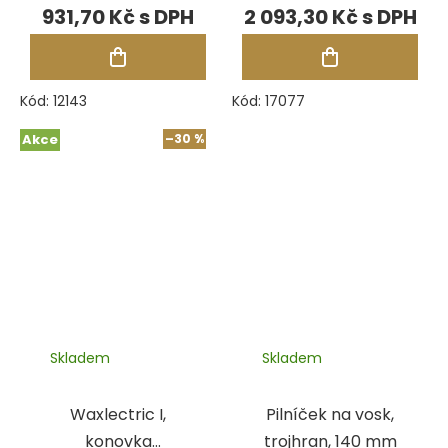
lanceta
pr.8-10, délka 180
931,70 Kč
2 093,30 Kč
mm
Kód:
12143
Kód:
17077
Akce
–30 %
Skladem
Skladem
Waxlectric I,
Pilníček na vosk,
konovka
trojhran, 140 mm